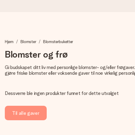
Bestill i dag, sendes innen 1 virkedag
Hjem
Blomster
Blomsterbuketter
Vi lager dine gaver med omtanke og sender den avgårde så raskt 
Blomster og frø
Gi budskapet ditt liv med personlige blomster- og/eller frøgaver. 
4,5 (basert på +15 000 anmeldelser)
gjøre friske blomster eller voksende gaver til noe virkelig personli
Gavene våre inspirerer. Kundene gir oss 4,5 på Google Review
Dessverre ble ingen produkter funnet for dette utvalget
Gratis kort med hilsen
Til alle gaver
Lag noe unikt med bare noen få steg - med hennes navn, et bilde
øyeblikket.