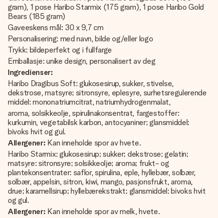
gram), 1 pose Haribo Starmix (175 gram), 1 pose Haribo Gold
Bears (185 gram)
Gaveeskens mål: 30 x 9,7 cm
Personalisering: med navn, bilde og/eller logo
Trykk: bildeperfekt og i fullfarge
Emballasje: unike design, personalisert av deg
Ingredienser:
Haribo Dragibus Soft: glukosesirup, sukker, stivelse,
dekstrose, matsyre; sitronsyre, eplesyre, surhetsregulerende
middel: mononatriumcitrat, natriumhydrogenmalat,
aroma, solsikkeolje, spirulinakonsentrat, fargestoffer:
kurkumin, vegetabilsk karbon, antocyaniner; glansmiddel:
bivoks hvit og gul.
Allergener:
Kan inneholde spor av hvete.
Haribo Starmix: glukosesirup; sukker; dekstrose; gelatin;
matsyre: sitronsyre; solsikkeolje; aroma; frukt- og
plantekonsentrater: saflor, spirulina, eple, hyllebær, solbær,
solbær, appelsin, sitron, kiwi, mango, pasjonsfrukt, aroma,
drue; karamellsirup; hyllebærekstrakt; glansmiddel: bivoks hvit
og gul.
Allergener:
Kan inneholde spor av melk, hvete.