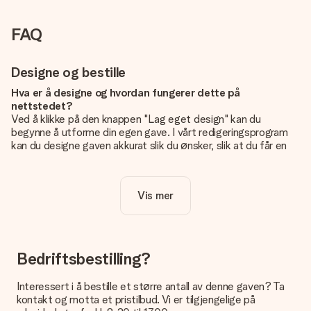
FAQ
Designe og bestille
Hva er å designe og hvordan fungerer dette på
nettstedet?
Ved å klikke på den knappen "Lag eget design" kan du
begynne å utforme din egen gave. I vårt redigeringsprogram
kan du designe gaven akkurat slik du ønsker, slik at du får en
personlig og unik gave. Du kan legge til egne bilder og/eller
tekst. Hvis du vil, kan du også velge et av våre kule design for
å gjøre gaven din helt unik.
Vis mer
Er eget design inkludert i prisen?
Prisen som vises på nettsiden inkluderer ditt unike design -
enkelt og greit!
Bedriftsbestilling?
Hvordan vet jeg om bildt mitt er av riktig kvalitet?
IVi vil være sikre på at du er helt fornøyd med gaven din.
Interessert i å bestille et større antall av denne gaven? Ta
Derfor er det viktig å bruke bilder av høy kvalitet. Hvis du er
kontakt og motta et pristilbud. Vi er tilgjengelige på
usikker på kvaliteten på bildet ditt, kan du kontakte vår