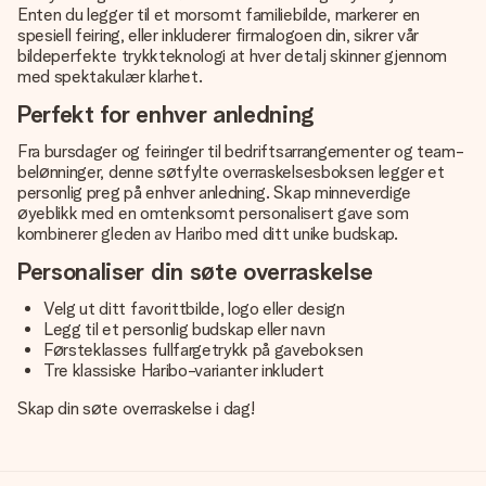
Enten du legger til et morsomt familiebilde, markerer en
spesiell feiring, eller inkluderer firmalogoen din, sikrer vår
bildeperfekte trykkteknologi at hver detalj skinner gjennom
med spektakulær klarhet.
Perfekt for enhver anledning
Fra bursdager og feiringer til bedriftsarrangementer og team-
belønninger, denne søtfylte overraskelsesboksen legger et
personlig preg på enhver anledning. Skap minneverdige
øyeblikk med en omtenksomt personalisert gave som
kombinerer gleden av Haribo med ditt unike budskap.
Personaliser din søte overraskelse
Velg ut ditt favorittbilde, logo eller design
Legg til et personlig budskap eller navn
Førsteklasses fullfargetrykk på gaveboksen
Tre klassiske Haribo-varianter inkludert
Skap din søte overraskelse i dag!