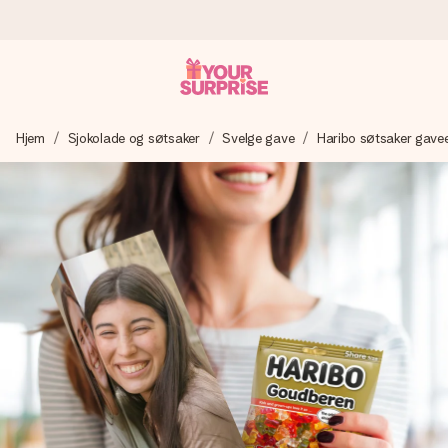
Bestill i dag, sendes innen 1 virkedag
Hjem
Sjokolade og søtsaker
Svelge gave
Haribo søtsaker gave
Vi lager dine gaver med omtanke og sender den avgårde så
raskt som mulig - slik at du kan gi gaven i tide, når den betyr
aller mest.
4,5 (basert på +15 000 anmeldelser)
Gavene våre inspirerer. Kundene gir oss 4,5 på Google
Reviews.
Gratis kort med hilsen
Lag noe unikt med bare noen få steg - med hennes navn,