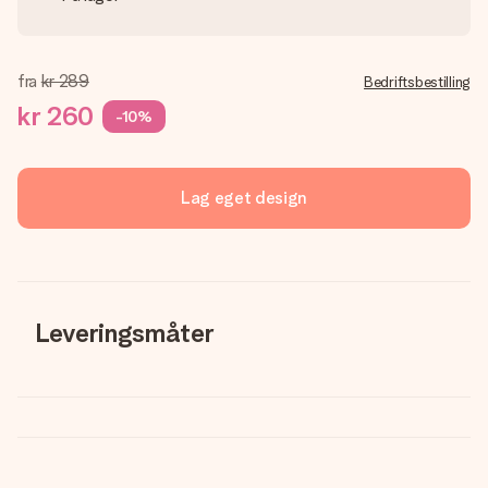
fra
kr 289
Bedriftsbestilling
kr 260
-10%
Lag eget design
Leveringsmåter