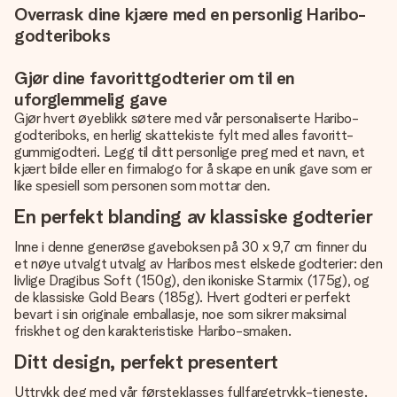
Overrask dine kjære med en personlig Haribo-
godteriboks
Gjør dine favorittgodterier om til en
uforglemmelig gave
Gjør hvert øyeblikk søtere med vår personaliserte Haribo-
godteriboks, en herlig skattekiste fylt med alles favoritt-
gummigodteri. Legg til ditt personlige preg med et navn, et
kjært bilde eller en firmalogo for å skape en unik gave som er
like spesiell som personen som mottar den.
En perfekt blanding av klassiske godterier
Inne i denne generøse gaveboksen på 30 x 9,7 cm finner du
et nøye utvalgt utvalg av Haribos mest elskede godterier: den
livlige Dragibus Soft (150g), den ikoniske Starmix (175g), og
de klassiske Gold Bears (185g). Hvert godteri er perfekt
bevart i sin originale emballasje, noe som sikrer maksimal
friskhet og den karakteristiske Haribo-smaken.
Ditt design, perfekt presentert
Uttrykk deg med vår førsteklasses fullfargetrykk-tjeneste.