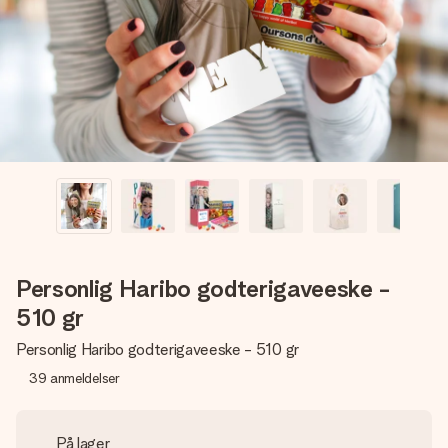
et bilde av dere eller en beskjed som virkelig berører
hjertet. Ikke noe tull, bare masse kjærlighet i øyeblikket.
Personlig Haribo godterigaveeske -
510 gr
Personlig Haribo godterigaveeske - 510 gr
39
anmeldelser
På lager