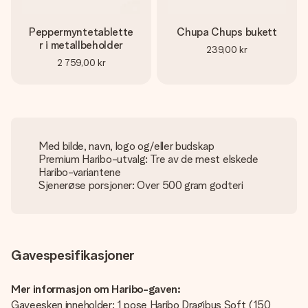
Peppermyntetablette
Chupa Chups bukett
r i metallbeholder
239,00 kr
2 759,00 kr
Med bilde, navn, logo og/eller budskap
Premium Haribo-utvalg: Tre av de mest elskede
Haribo-variantene
Sjenerøse porsjoner: Over 500 gram godteri
Gavespesifikasjoner
Mer informasjon om Haribo-gaven:
Gaveesken inneholder: 1 pose Haribo Dragibus Soft (150