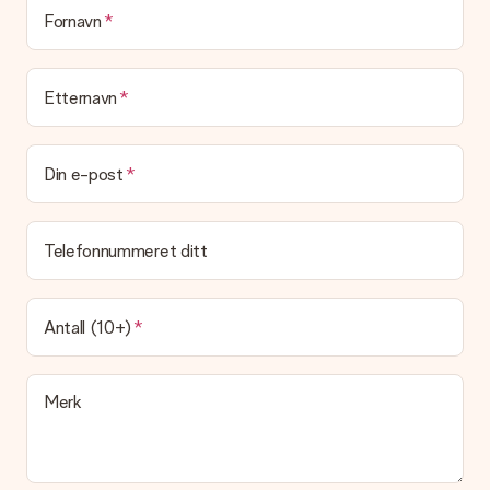
(Foreløpig) tilbyr vi ikke denne tjenesten. Vi leverer våre gaver
Fornavn
i en festlig gaveekse. Det betyr at din gave er klar til å bli gitt
bort, eller at den kan sendes direkte til mottakeren.
Etternavn
Leveringstid, leveringsalternativer og frakt
Kan jeg velge en leveringsdato?
Det er ikke mulig å velge en bestemt leveringsdato.
Din e-post
Hva er leveringstiden og når mottar jeg gaven min?
Leveringstiden er indikert på produktsiden til gaven. Du kan
Telefonnummeret ditt
stole på at vår operatør leverer gaven din denne dagen.
Hvilke leveringsalternativer kan jeg velge mellom?
For tiden er det ikke mulig å velge et leveringsalternativ.
Antall (10+)
Gaven du bestiller sendes enten som en pakke eller som
postbokslevering. Vil du vite hvilket alternativ bestillingen din
faller inn under? Ta kontakt med vår kundeservice.
Merk
Betaling
Hvordan kan jeg betale bestillingen min?
Vi tilbyr følgende betalingsmåter: Paypal, kredittkort, faktura