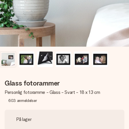
et bilde av dere eller en beskjed som virkelig berører
hjertet. Ikke noe tull, bare masse kjærlighet i øyeblikket.
Glass fotorammer
Personlig fotoramme - Glass - Svart - 18 x 13 cm
603
anmeldelser
På lager