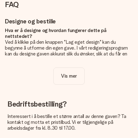
FAQ
Designe og bestille
Hva er å designe og hvordan fungerer dette på
nettstedet?
Ved å klikke på den knappen "Lag eget design" kan du
begynne å utforme din egen gave. I vårt redigeringsprogram
kan du designe gaven akkurat slik du ønsker, slik at du får en
personlig og unik gave. Du kan legge til egne bilder og/eller
tekst. Hvis du vil, kan du også velge et av våre kule design for
å gjøre gaven din helt unik.
Vis mer
Er eget design inkludert i prisen?
Prisen som vises på nettsiden inkluderer ditt unike design -
enkelt og greit!
Bedriftsbestilling?
Hvordan vet jeg om bildt mitt er av riktig kvalitet?
IVi vil være sikre på at du er helt fornøyd med gaven din.
Interessert i å bestille et større antall av denne gaven? Ta
Derfor er det viktig å bruke bilder av høy kvalitet. Hvis du er
kontakt og motta et pristilbud. Vi er tilgjengelige på
usikker på kvaliteten på bildet ditt, kan du kontakte vår
arbeidsdager fra kl. 8.30 til 17.00.
kundeservice og legge ved bildet ditt sammen med gaven du
er interessert i å bestille. De kan da sjekke kvaliteten for deg!