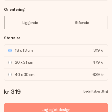
Orientering
Liggende
Stående
Størrelse
18 x 13 cm
319 kr
30 x 21 cm
479 kr
40 x 30 cm
639 kr
kr 319
Bedriftsbestilling
Lag eget design