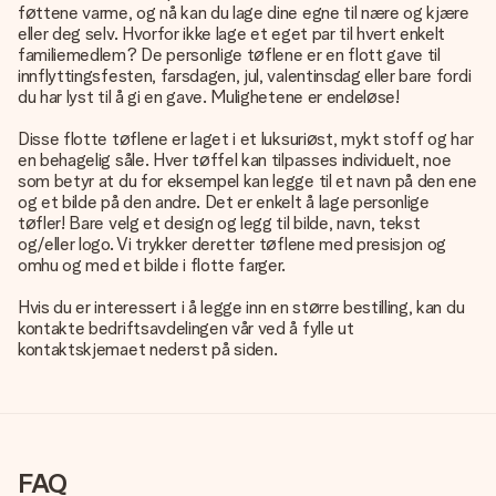
føttene varme, og nå kan du lage dine egne til nære og kjære
eller deg selv. Hvorfor ikke lage et eget par til hvert enkelt
familiemedlem? De personlige tøflene er en flott gave til
innflyttingsfesten, farsdagen, jul, valentinsdag eller bare fordi
du har lyst til å gi en gave. Mulighetene er endeløse!
Disse flotte tøflene er laget i et luksuriøst, mykt stoff og har
en behagelig såle. Hver tøffel kan tilpasses individuelt, noe
som betyr at du for eksempel kan legge til et navn på den ene
og et bilde på den andre. Det er enkelt å lage personlige
tøfler! Bare velg et design og legg til bilde, navn, tekst
og/eller logo. Vi trykker deretter tøflene med presisjon og
omhu og med et bilde i flotte farger.
Hvis du er interessert i å legge inn en større bestilling, kan du
kontakte bedriftsavdelingen vår ved å fylle ut
kontaktskjemaet nederst på siden.
FAQ