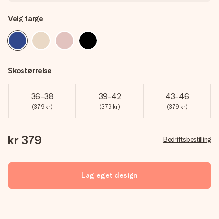
Velg farge
Skostørrelse
36-38
39-42
43-46
(379 kr)
(379 kr)
(379 kr)
kr 379
Bedriftsbestilling
Lag eget design