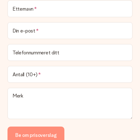
Etternavn
Leveringstid, leveringsalternativer og frakt
Kan jeg velge en leveringsdato?
Det er ikke mulig å velge en bestemt leveringsdato.
Din e-post
Hva er leveringstiden og når mottar jeg gaven min?
Leveringstiden er indikert på produktsiden til gaven. Du kan
Telefonnummeret ditt
stole på at vår operatør leverer gaven din denne dagen.
Hvilke leveringsalternativer kan jeg velge mellom?
For tiden er det ikke mulig å velge et leveringsalternativ.
Antall (10+)
Gaven du bestiller sendes enten som en pakke eller som
postbokslevering. Vil du vite hvilket alternativ bestillingen din
faller inn under? Ta kontakt med vår kundeservice.
Merk
Betaling
Hvordan kan jeg betale bestillingen min?
Vi tilbyr følgende betalingsmåter: Paypal, kredittkort, faktura
via Klarna eller overføring via nettbanken. Ved overføring via
nettbanken vil levering av gaven din skje opptil 3 dager
senere. Dette er fordi det kan ta opptil 3 dager før betalingen
Be om prisoverslag