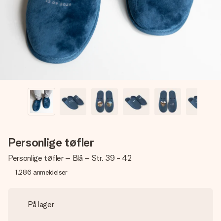
et bilde av dere eller en beskjed som virkelig berører
hjertet. Ikke noe tull, bare masse kjærlighet i øyeblikket.
Personlige tøfler
Personlige tøfler – Blå – Str. 39 - 42
1,286
anmeldelser
På lager