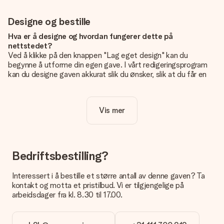
Designe og bestille
Hva er å designe og hvordan fungerer dette på
nettstedet?
Ved å klikke på den knappen "Lag eget design" kan du
begynne å utforme din egen gave. I vårt redigeringsprogram
kan du designe gaven akkurat slik du ønsker, slik at du får en
personlig og unik gave. Du kan legge til egne bilder og/eller
tekst. Hvis du vil, kan du også velge et av våre kule design for
å gjøre gaven din helt unik.
Vis mer
Er eget design inkludert i prisen?
Prisen som vises på nettsiden inkluderer ditt unike design -
enkelt og greit!
Bedriftsbestilling?
Hvordan vet jeg om bildt mitt er av riktig kvalitet?
IVi vil være sikre på at du er helt fornøyd med gaven din.
Interessert i å bestille et større antall av denne gaven? Ta
Derfor er det viktig å bruke bilder av høy kvalitet. Hvis du er
kontakt og motta et pristilbud. Vi er tilgjengelige på
usikker på kvaliteten på bildet ditt, kan du kontakte vår
arbeidsdager fra kl. 8.30 til 17.00.
kundeservice og legge ved bildet ditt sammen med gaven du
er interessert i å bestille. De kan da sjekke kvaliteten for deg!