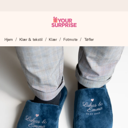
Bestill i dag, sendes innen 1 virkedag
Hjem
Klær & tekstil
Klær
Fotmote
Tøfler
Vi lager dine gaver med omtanke og sender den avgårde så
raskt som mulig - slik at du kan gi gaven i tide, når den betyr
aller mest.
4,5 (basert på +15 000 anmeldelser)
Gavene våre inspirerer. Kundene gir oss 4,5 på Google
Reviews.
Gratis kort med hilsen
Lag noe unikt med bare noen få steg - med hennes navn,