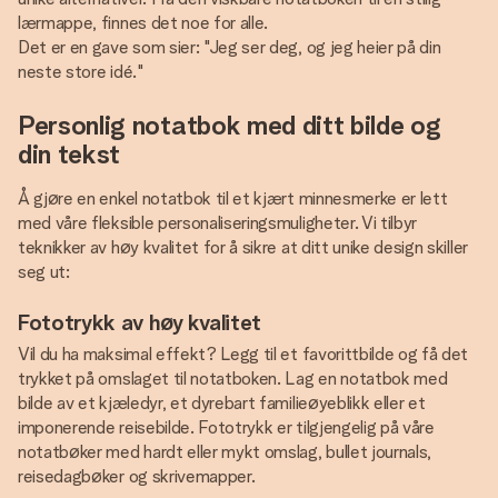
lærmappe, finnes det noe for alle.
Det er en gave som sier: "Jeg ser deg, og jeg heier på din
neste store idé."
Personlig notatbok med ditt bilde og
din tekst
Å gjøre en enkel notatbok til et kjært minnesmerke er lett
med våre fleksible personaliseringsmuligheter. Vi tilbyr
teknikker av høy kvalitet for å sikre at ditt unike design skiller
seg ut:
Fototrykk av høy kvalitet
Vil du ha maksimal effekt? Legg til et favorittbilde og få det
trykket på omslaget til notatboken. Lag en notatbok med
bilde av et kjæledyr, et dyrebart familieøyeblikk eller et
imponerende reisebilde. Fototrykk er tilgjengelig på våre
notatbøker med hardt eller mykt omslag, bullet journals,
reisedagbøker og skrivemapper.