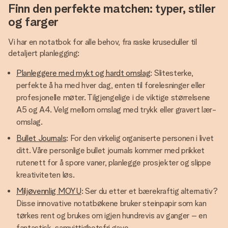
Finn den perfekte matchen: typer, stiler
og farger
Vi har en notatbok for alle behov, fra raske kruseduller til
detaljert planlegging:
Planleggere med mykt og hardt omslag
: Slitesterke,
perfekte å ha med hver dag, enten til forelesninger eller
profesjonelle møter. Tilgjengelige i de viktige størrelsene
A5 og A4. Velg mellom omslag med trykk eller gravert lær­
omslag.
Bullet Journals
: For den virkelig organiserte personen i livet
ditt. Våre personlige bullet journals kommer med prikket
rutenett for å spore vaner, planlegge prosjekter og slippe
kreativiteten løs.
Miljøvennlig MOYU
: Ser du etter et bærekraftig alternativ?
Disse innovative notatbøkene bruker steinpapir som kan
tørkes rent og brukes om igjen hundrevis av ganger – en
fantastisk, samvittighetsfri gave.