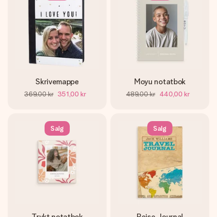
Skrivemappe
Moyu notatbok
369,00 kr
351,00 kr
489,00 kr
440,00 kr
Salg
Salg
Trykt notatbok
Reise Journal