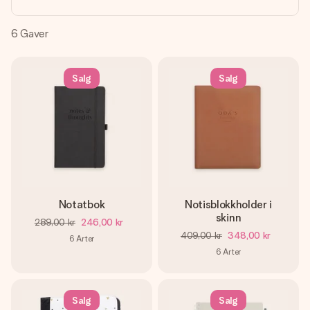
et bilde av dere eller en beskjed som virkelig berører
hjertet. Ikke noe tull, bare masse kjærlighet i øyeblikket.
6
Gaver
Salg
Salg
Notatbok
Notisblokkholder i
skinn
289,00 kr
246,00 kr
409,00 kr
348,00 kr
6
Arter
6
Arter
Salg
Salg