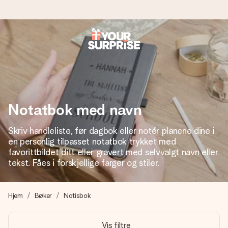
Bestill i dag, sendes innen 1 virkedag
Vi lager dine gaver med omtanke og sender den avgårde så
raskt som mulig - slik at du kan gi gaven i tide, når den betyr
aller mest.
Notatbok med navn
Skriv handleliste, før dagbok eller notér planene dine i
4,5 (basert på +15 000 anmeldelser)
en personlig tilpasset notatbok trykket med
Gavene våre inspirerer. Kundene gir oss 4,5 på Google
favorittbildet ditt eller gravert med selvvalgt navn eller
Reviews.
tekst. Fåes i forskjellige farger og stiler.
Hjem
Bøker
Notisbok
Gratis kort med hilsen
Lag noe unikt med bare noen få steg - med hennes navn,
Vis filtre