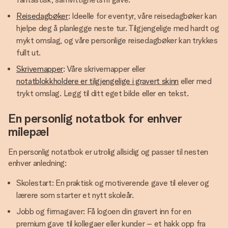
Reisedagbøker
: Ideelle for eventyr, våre reisedagbøker kan
hjelpe deg å planlegge neste tur. Tilgjengelige med hardt og
mykt omslag, og våre personlige reisedagbøker kan trykkes
fullt ut.
Skrivemapper
: Våre skrivemapper eller
notatblokkholdere er tilgjengelige i gravert skinn
eller med
trykt omslag. Legg til ditt eget bilde eller en tekst.
En personlig notatbok for enhver
milepæl
En personlig notatbok er utrolig allsidig og passer til nesten
enhver anledning:
Skolestart: En praktisk og motiverende gave til elever og
lærere som starter et nytt skoleår.
Jobb og firmagaver: Få logoen din gravert inn for en
premium gave til kollegaer eller kunder – et hakk opp fra