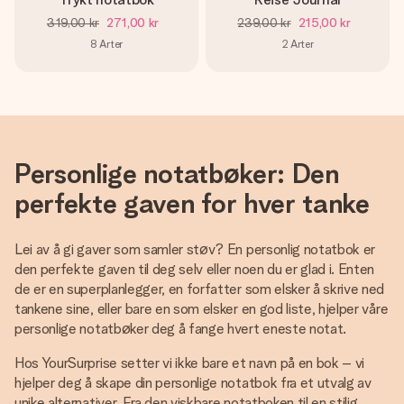
319,00 kr
271,00 kr
239,00 kr
215,00 kr
8
Arter
2
Arter
Personlige notatbøker: Den
perfekte gaven for hver tanke
Lei av å gi gaver som samler støv? En personlig notatbok er
den perfekte gaven til deg selv eller noen du er glad i. Enten
de er en superplanlegger, en forfatter som elsker å skrive ned
tankene sine, eller bare en som elsker en god liste, hjelper våre
personlige notatbøker deg å fange hvert eneste notat.
Hos YourSurprise setter vi ikke bare et navn på en bok – vi
hjelper deg å skape din personlige notatbok fra et utvalg av
unike alternativer. Fra den viskbare notatboken til en stilig