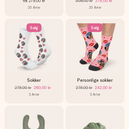
fra
279,00 kr
309,00 kr
278,00 kr
20
Arter
20
Arter
Salg
Salg
Sokker
Personlige sokker
279,00 kr
260,00 kr
279,00 kr
242,00 kr
3
Arter
3
Arter