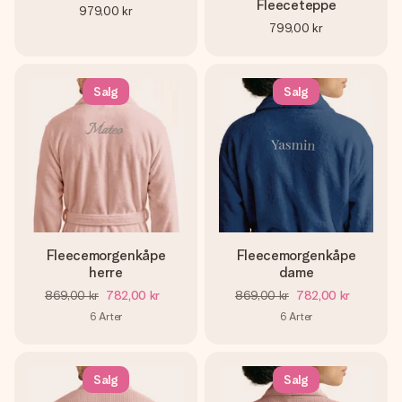
Fleeceteppe
979,00 kr
799,00 kr
Salg
Salg
Fleecemorgenkåpe
Fleecemorgenkåpe
herre
dame
869,00 kr
782,00 kr
869,00 kr
782,00 kr
6
Arter
6
Arter
Salg
Salg