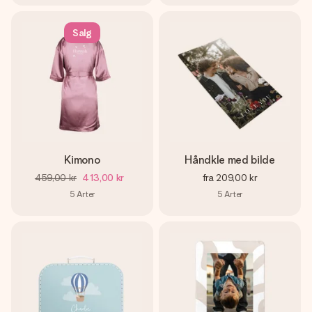
Salg
Kimono
Håndkle med bilde
459,00 kr
413,00 kr
fra
209,00 kr
5
Arter
5
Arter