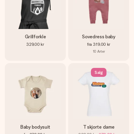
Grillforkle
Sovedress baby
329,00 kr
fra
319,00 kr
10
Arter
Salg
Baby bodysuit
T skjorte dame