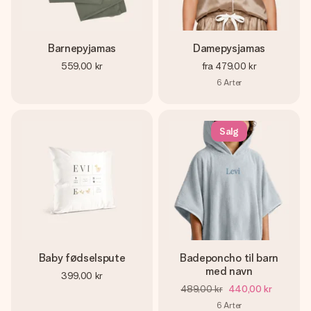
Barnepyjamas
Damepysjamas
559,00 kr
fra
479,00 kr
6
Arter
Salg
Baby fødselspute
Badeponcho til barn
med navn
399,00 kr
489,00 kr
440,00 kr
6
Arter