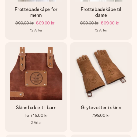
Frottébadekåpe for
Frottébadekåpe til
menn
dame
899,00 kr
809,00 kr
899,00 kr
809,00 kr
12
Arter
12
Arter
Skinnforkle til barn
Grytevotter i skinn
fra
719,00 kr
799,00 kr
2
Arter