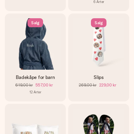
6
Arter
Salg
Salg
Badekåpe for barn
Slips
619,00 kr
557,00 kr
269,00 kr
229,00 kr
12
Arter