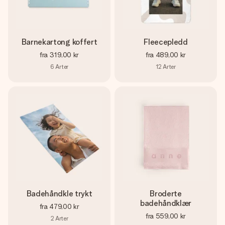
Barnekartong koffert
Fleecepledd
fra
319,00 kr
fra
489,00 kr
6
Arter
12
Arter
Badehåndkle trykt
Broderte
badehåndklær
fra
479,00 kr
fra
559,00 kr
2
Arter