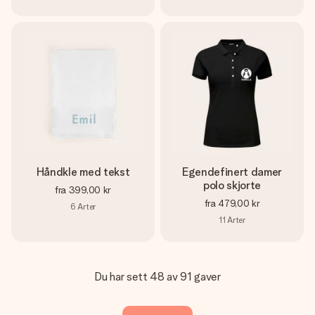
Håndkle med tekst
Egendefinert damer
polo skjorte
fra
399,00 kr
fra
479,00 kr
6
Arter
11
Arter
Du har sett 48 av 91 gaver