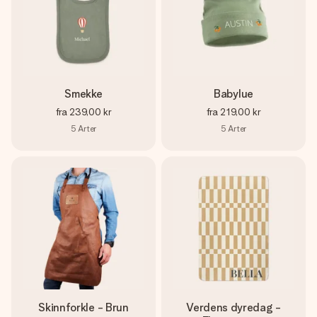
Smekke
Babylue
fra
239,00 kr
fra
219,00 kr
5
Arter
5
Arter
Skinnforkle - Brun
Verdens dyredag -