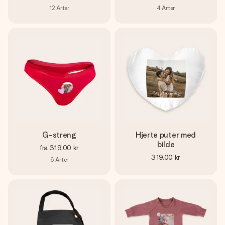
12
Arter
4
Arter
G-streng
Hjerte puter med
bilde
fra
319,00 kr
319,00 kr
6
Arter