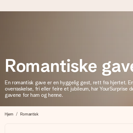
Bestill i dag, sendes innen 1 virkedag
Vi lager dine gaver med omtanke og sender den avgårde så raskt 
Romantiske gav
4,5 (basert på +15 000 anmeldelser)
Gavene våre inspirerer. Kundene gir oss 4,5 på Google Review
En romantisk gave er en hyggelig gest, rett fra hjertet. En
overraskelse, fri eller feire et jubileum, har YourSurprise
gavene for ham og henne.
Gratis kort med hilsen
Lag noe unikt med bare noen få steg - med hennes navn, et bilde
Hjem
Romantisk
øyeblikket.