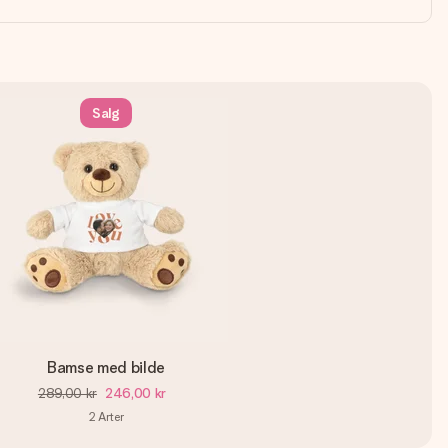
Salg
Bamse med bilde
289,00 kr
246,00 kr
2
Arter