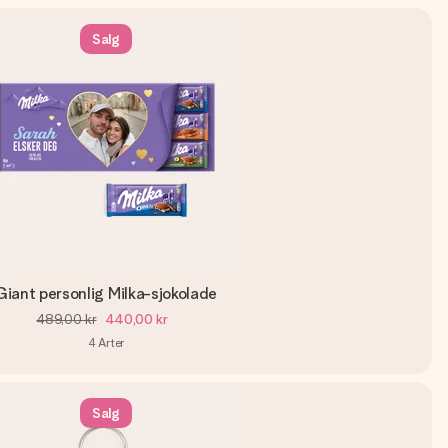
Salg
Giant personlig Milka-sjokolade
489,00 kr
440,00 kr
4
Arter
Salg