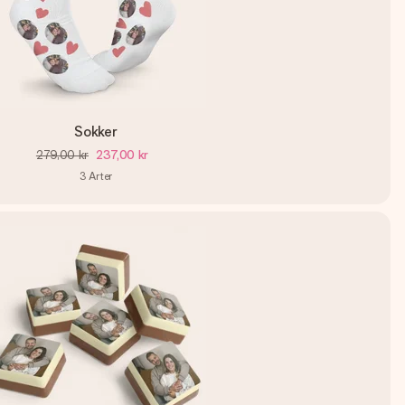
Sokker
279,00 kr
237,00 kr
3
Arter