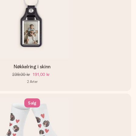
Nøkkelring i skinn
239,00 kr
191,00 kr
2
Arter
Salg