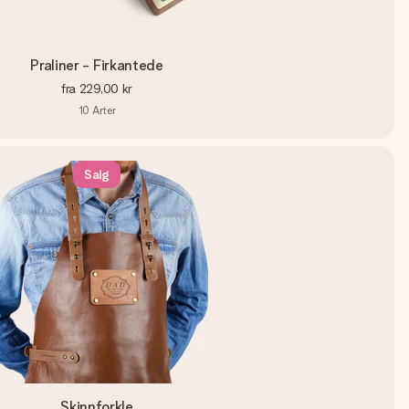
Praliner - Firkantede
fra
229,00 kr
10
Arter
Salg
Skinnforkle