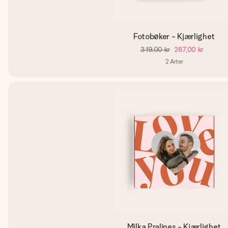
Fotobøker - Kjærlighet
319,00 kr
287,00 kr
2
Arter
Milka Pralines - Kjærlighet