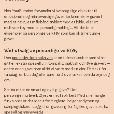
Hos YourSurprise forvandler vi hverdagslige objekter til
emosjonelle og minneverdige gaver. En lommekniv gravert
med et navn, et målebånd trykket med et bilde, eller et
multiverktøy med en personlig melding... Alt dette er
eksempler på personlige verktøy som kan bli til helt unike
gaver.
Vårt utvalg av personlige verktøy
Den
personlige lommekniven
er en tidløs klassiker som vi har
gitt en ekstra spesiell vri! Kompakt, praktisk og nøye gravert –
dette er en gave som alltid vil være med sin eier. Perfekt for
farsdag
, en bursdag eller bare for å overraske noen du bryr deg
om.
Ser du etter en smart og nyttig gave? Det
personlige multiverktøyet
er midt i blinken! Med sine mange
funksjoner er det ideelt for turgåere, helgehandymen og
campingelskere. Legg til en gravering for å gjøre gaven ekstra
spesiell og minneverdig.