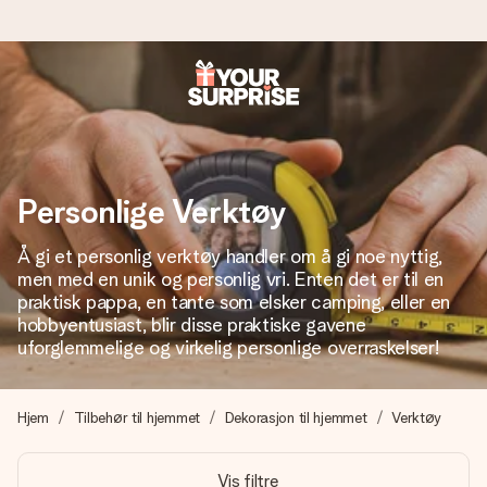
Bestill i dag, sendes innen 1 virkedag
Vi lager dine gaver med omtanke og sender den avgårde så
raskt som mulig - slik at du kan gi gaven i tide, når den betyr
aller mest.
Personlige Verktøy
Å gi et personlig verktøy handler om å gi noe nyttig,
men med en unik og personlig vri. Enten det er til en
4,5 (basert på +15 000 anmeldelser)
praktisk pappa, en tante som elsker camping, eller en
Gavene våre inspirerer. Kundene gir oss 4,5 på Google
hobbyentusiast, blir disse praktiske gavene
Reviews.
uforglemmelige og virkelig personlige overraskelser!
Hjem
Tilbehør til hjemmet
Dekorasjon til hjemmet
Verktøy
Gratis kort med hilsen
Lag noe unikt med bare noen få steg - med hennes navn,
Vis filtre