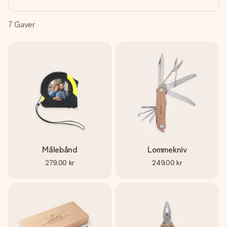
et bilde av dere eller en beskjed som virkelig berører
hjertet. Ikke noe tull, bare masse kjærlighet i øyeblikket.
7
Gaver
Målebånd
Lommekniv
279,00 kr
249,00 kr