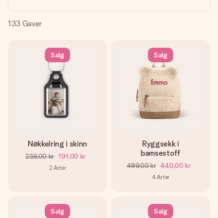
et bilde av dere eller en beskjed som virkelig berører
hjertet. Ikke noe tull, bare masse kjærlighet i øyeblikket.
133
Gaver
Salg
Salg
Nøkkelring i skinn
Ryggsekk i
bamsestoff
239,00 kr
191,00 kr
489,00 kr
440,00 kr
2
Arter
4
Arter
Salg
Salg