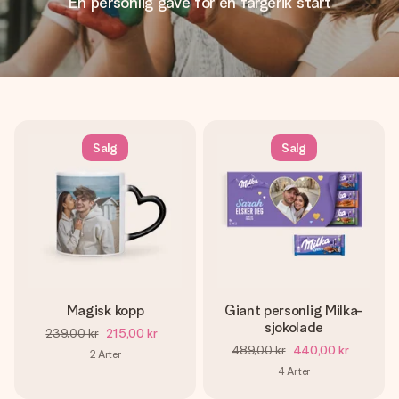
En personlig gave for en fargerik start
Salg
Salg
Magisk kopp
Giant personlig Milka-
sjokolade
239,00 kr
215,00 kr
489,00 kr
440,00 kr
2
Arter
4
Arter