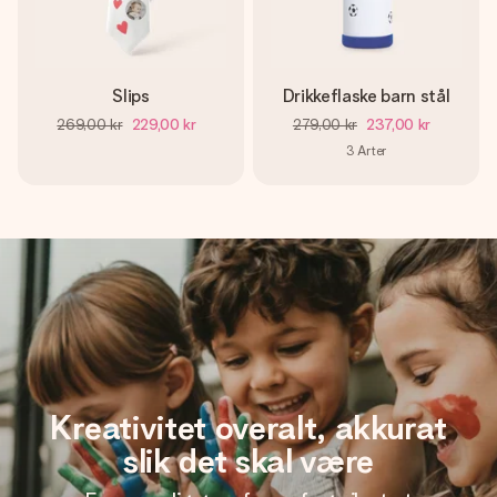
Slips
Drikkeflaske barn stål
269,00 kr
229,00 kr
279,00 kr
237,00 kr
3
Arter
Kreativitet overalt, akkurat
slik det skal være