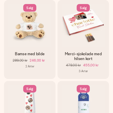
Salg
Salg
Bamse med bilde
Merci-sjokolade med
hilsen kort
289,00 kr
246,00 kr
479,00 kr
455,00 kr
2
Arter
3
Arter
Salg
Salg