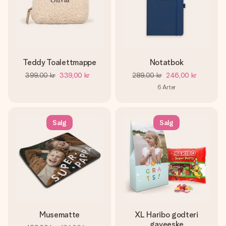
Teddy Toalettmappe
Notatbok
399,00 kr
339,00 kr
289,00 kr
246,00 kr
6
Arter
Salg
Salg
Musematte
XL Haribo godteri
gaveeske