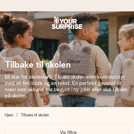
Bestill i dag, sendes innen 1 virkedag
Vi lager dine gaver med omtanke og sender den avgårde så
raskt som mulig - slik at du kan gi gaven i tide, når den betyr
aller mest.
Tilbake til skolen
Bli klar for skolestart! Tilpass skole- eller kontorutstyr
4,5 (basert på +15 000 anmeldelser)
med et fint bilde og en tekst. En perfekt gaveidé til
Gavene våre inspirerer. Kundene gir oss 4,5 på Google
noen som akkurat har begynt i ny jobb eller skal tilbake
Reviews.
på skolen.
Hjem
Tilbake til skolen
Gratis kort med hilsen
Lag noe unikt med bare noen få steg - med hennes navn,
Vis filtre