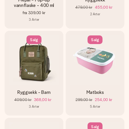
vannflaske - 400 ml
479,00 kr
455,00 kr
fra
339,00 kr
2
Arter
3
Arter
Salg
Salg
Ryggsekk - Barn
Matboks
409,00 kr
368,00 kr
299,00 kr
254,00 kr
3
Arter
5
Arter
Salg