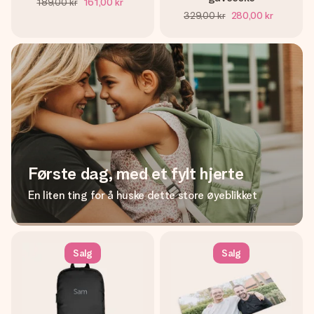
189,00 kr
161,00 kr
329,00 kr
280,00 kr
Første dag, med et fylt hjerte
En liten ting for å huske dette store øyeblikket
Salg
Salg