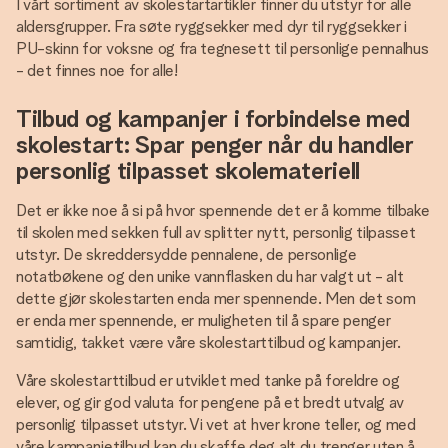
I vårt sortiment av skolestartartikler finner du utstyr for alle
aldersgrupper. Fra søte ryggsekker med dyr til ryggsekker i
PU-skinn for voksne og fra tegnesett til personlige pennalhus
- det finnes noe for alle!
Tilbud og kampanjer i forbindelse med
skolestart: Spar penger når du handler
personlig tilpasset skolemateriell
Det er ikke noe å si på hvor spennende det er å komme tilbake
til skolen med sekken full av splitter nytt, personlig tilpasset
utstyr. De skreddersydde pennalene, de personlige
notatbøkene og den unike vannflasken du har valgt ut - alt
dette gjør skolestarten enda mer spennende. Men det som
er enda mer spennende, er muligheten til å spare penger
samtidig, takket være våre skolestarttilbud og kampanjer.
Våre skolestarttilbud er utviklet med tanke på foreldre og
elever, og gir god valuta for pengene på et bredt utvalg av
personlig tilpasset utstyr. Vi vet at hver krone teller, og med
våre kampanjetilbud kan du skaffe deg alt du trenger uten å