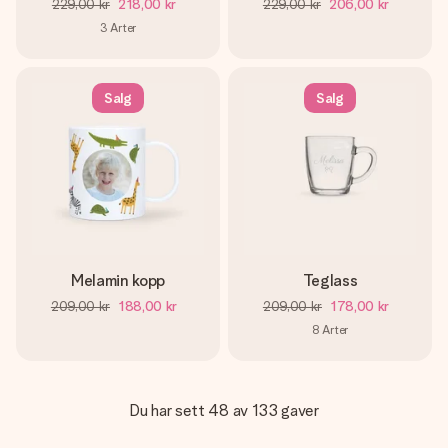
229,00 kr
218,00 kr
229,00 kr
206,00 kr
3
Arter
Salg
Salg
Melamin kopp
Teglass
209,00 kr
188,00 kr
209,00 kr
178,00 kr
8
Arter
Du har sett 48 av 133 gaver