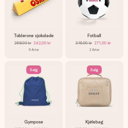
Toblerone sjokolade
Fotball
269,00 kr
242,00 kr
319,00 kr
271,00 kr
9
Arter
2
Arter
Salg
Salg
Gympose
Kjølebag