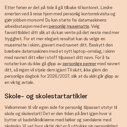
Etter ferien er det på tide å gå tilbake til kontoret. Lindre
smerten ved å reise hjem med personlig kontorrekvisita og
gjør jobben morsom! Du kan starte fra datamaskinens
arbeidsstasjon med en
personlig musematte
. Velg
favorittbildet ditt slik at du kan vente på det neste med mer
trygghet. For et mer elegant resultat kan du velge en
musematte i skinn, gravert med navnet ditt. Beskytt den
bærbare datamaskinen med et nytt laptop-omslag, i skinn
med navnet ditt eller i stoff tilpasset ditt navn. For å ta
notater kan du ikke gå glipp av
personlige penner
med navnet
ditt, så ingen vil stjele dem igjen! Til slutt, ikke glem din
personlige dagbok for 2026/2027, slik at du aldri går glipp av
en viktig avtale.
Skole- og skolestartartikler
Velkommen til vår egen side for personlig tilpasset utstyr til
skole og skolestart! Det er den tiden på året igjen hvor vi
bytter ut badehåndklærne med bøker og sandalene med
skolesko. Vi vet hvor viktig det er å uttrykke sin personlighet