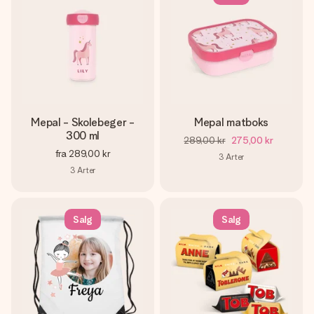
Mepal - Skolebeger -
Mepal matboks
300 ml
289,00 kr
275,00 kr
fra
289,00 kr
3
Arter
3
Arter
Salg
Salg