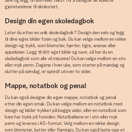
dine og legg til navn eller tekst for å designe de kuleste
gjenstandene til skolestart.
Design din egen skoledagbok
Leter du etter en unik skoledagbok? Design den selv og legg
til dine egne bilder foran og bak. Du kan velge mellom en rekke
design og trykk, som blomster, hjerter, tigre, ananas eller
appelsiner. Legg til ditt eget bilde og navn, så har du en
skoledagbok som alle vil misunne! Du kan velge mellom en stiv
eller myk perm. Dagene i hver uke, som starter på mandag og
slutter på søndag, er spredt utover to sider.
Mappe, notatbok og penal
Du kan også designe din egen mappe, notatbok og penal
etter din egen smak. Du kan velge mellom en notatbok med
design og bilder trykket på begge sider, eller en notatbok som
bare har trykk på forsiden. Notatbøkene er i stiv eller myk
perm og leveres i A5-format. Velg mellom en rekke design
som blomster, katter eller flamingo. Du kan også laste opp et