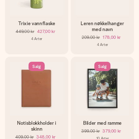
Trixie vannflaske
Leren nøkkelhanger
med navn
449,00 kr
427,00 kr
209,00 kr
178,00 kr
4
Arter
4
Arter
Salg
Salg
Notisblokkholder i
Bilder med ramme
skinn
399,00 kr
379,00 kr
409,00 kr
348,00 kr
10
Arter