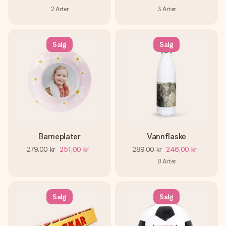
2
Arter
3
Arter
Salg
Salg
Barneplater
Vannflaske
279,00 kr
251,00 kr
289,00 kr
246,00 kr
8
Arter
Salg
Salg