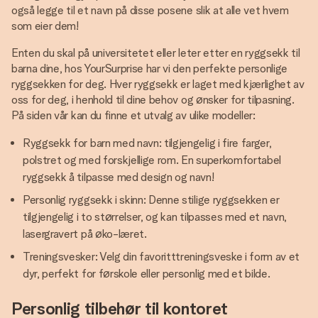
også legge til et navn på disse posene slik at alle vet hvem
som eier dem!
Enten du skal på universitetet eller leter etter en ryggsekk til
barna dine, hos YourSurprise har vi den perfekte personlige
ryggsekken for deg. Hver ryggsekk er laget med kjærlighet av
oss for deg, i henhold til dine behov og ønsker for tilpasning.
På siden vår kan du finne et utvalg av ulike modeller:
Ryggsekk for barn med navn: tilgjengelig i fire farger,
polstret og med forskjellige rom. En superkomfortabel
ryggsekk å tilpasse med design og navn!
Personlig ryggsekk i skinn: Denne stilige ryggsekken er
tilgjengelig i to størrelser, og kan tilpasses med et navn,
lasergravert på øko-læret.
Treningsvesker: Velg din favoritttreningsveske i form av et
dyr, perfekt for førskole eller personlig med et bilde.
Personlig tilbehør til kontoret