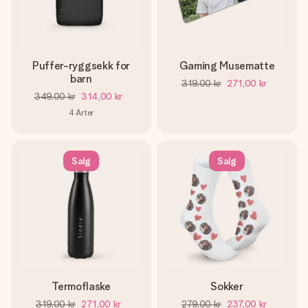
Puffer-ryggsekk for
Gaming Musematte
barn
319,00 kr
271,00 kr
349,00 kr
314,00 kr
4
Arter
Salg
Salg
Termoflaske
Sokker
319,00 kr
271,00 kr
279,00 kr
237,00 kr