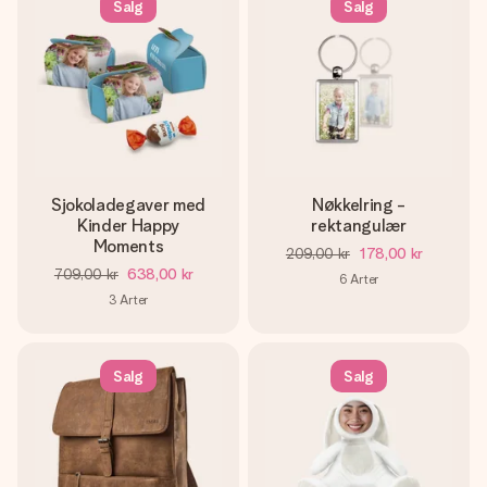
Salg
Salg
Sjokoladegaver med
Nøkkelring -
Kinder Happy
rektangulær
Moments
209,00 kr
178,00 kr
709,00 kr
638,00 kr
6
Arter
3
Arter
Salg
Salg