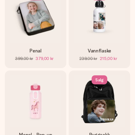
Penal
Vannflaske
399,00 kr
379,00 kr
239,00 kr
215,00 kr
Salg
Mepal - Pop-up
Ryggsekk