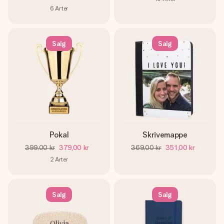
6
Arter
Salg
Salg
Pokal
Skrivemappe
399,00 kr
379,00 kr
369,00 kr
351,00 kr
2
Arter
Salg
Salg