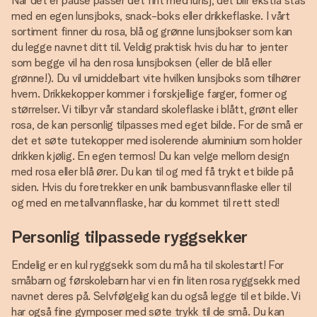
Når det er pause passer det fint med lunsj, det blir ekstra stas
med en egen lunsjboks, snack-boks eller drikkeflaske. I vårt
sortiment finner du rosa, blå og grønne lunsjbokser som kan
du legge navnet ditt til. Veldig praktisk hvis du har to jenter
som begge vil ha den rosa lunsjboksen (eller de blå eller
grønne!). Du vil umiddelbart vite hvilken lunsjboks som tilhører
hvem. Drikkekopper kommer i forskjellige farger, former og
størrelser. Vi tilbyr vår standard skoleflaske i blått, grønt eller
rosa, de kan personlig tilpasses med eget bilde. For de små er
det et søte tutekopper med isolerende aluminium som holder
drikken kjølig. En egen termos! Du kan velge mellom design
med rosa eller blå ører. Du kan til og med få trykt et bilde på
siden. Hvis du foretrekker en unik bambusvannflaske eller til
og med en metallvannflaske, har du kommet til rett sted!
Personlig tilpassede ryggsekker
Endelig er en kul ryggsekk som du må ha til skolestart! For
småbarn og førskolebarn har vi en fin liten rosa ryggsekk med
navnet deres på. Selvfølgelig kan du også legge til et bilde. Vi
har også fine gymposer med søte trykk til de små. Du kan