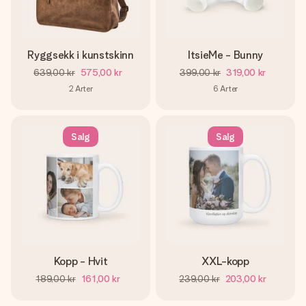
Ryggsekk i kunstskinn
ItsieMe - Bunny
639,00 kr
575,00 kr
399,00 kr
319,00 kr
2
Arter
6
Arter
Salg
Salg
Kopp - Hvit
XXL-kopp
189,00 kr
161,00 kr
239,00 kr
203,00 kr