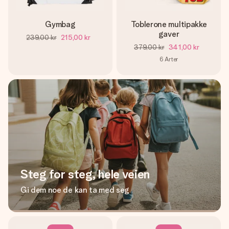
Gymbag
Toblerone multipakke
gaver
239,00 kr
215,00 kr
379,00 kr
341,00 kr
6
Arter
Steg for steg, hele veien
Gi dem noe de kan ta med seg