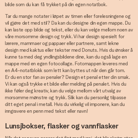
bilde som du kan få trykket på din egen notatbok.
Tar du mange notater i løpet av timen eller forelesningene og
vil gjøre det med stil? Da kan du designe din egen mappe. Du
kan laste opp bilde og tekst, eller du kan velge mellom noen av
våre morsomme design og trykk. Vi har design spesielt for
lærere, mammaer og pappaer eller partnere, samt lekne
design med kaktus eller tekster med Donuts. Hvis du ønsker å
kunne ta med deg yndlingsbildene dine, kan du også lage en
mappe med en egen fotocollage. Fotomappen leveres med
en A4-notatblokk som lett kan byttes ut når den går tom.
Er du en stor fan av penaler? Design et penal etter din smak.
Vi kan også trykke et bilde eller melding på penalet. Hvis du
ikke føler deg kreativ, kan du velge mellom vårt utvalg av
morsomme mønstre og trykk. Slik kan du personlig tilpasse
ditt eget penal i metall. Hvis du virkelig vil imponere, kan du
inngravere en penn med tekst eller navn!
Lunsjbokser, flasker og vannflasker