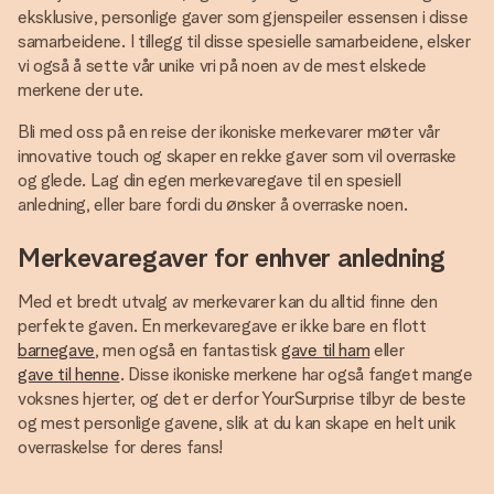
eksklusive, personlige gaver som gjenspeiler essensen i disse
samarbeidene. I tillegg til disse spesielle samarbeidene, elsker
vi også å sette vår unike vri på noen av de mest elskede
merkene der ute.
Bli med oss på en reise der ikoniske merkevarer møter vår
innovative touch og skaper en rekke gaver som vil overraske
og glede. Lag din egen merkevaregave til en spesiell
anledning, eller bare fordi du ønsker å overraske noen.
Merkevaregaver for enhver anledning
Med et bredt utvalg av merkevarer kan du alltid finne den
perfekte gaven. En merkevaregave er ikke bare en flott
barnegave
, men også en fantastisk
gave til ham
eller
gave til henne
. Disse ikoniske merkene har også fanget mange
voksnes hjerter, og det er derfor YourSurprise tilbyr de beste
og mest personlige gavene, slik at du kan skape en helt unik
overraskelse for deres fans!