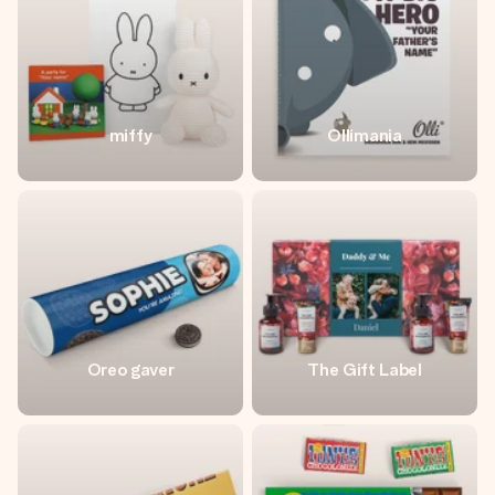
miffy
Ollimania
Oreo gaver
The Gift Label