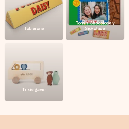
Tony's Chocolonely
Toblerone
Sjokolade
Trixie gaver