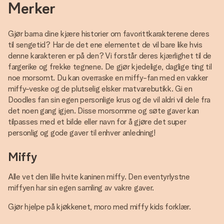
Merker
Gjør barna dine kjære historier om favorittkarakterene deres
til sengetid? Har de det ene elementet de vil bare like hvis
denne karakteren er på den? Vi forstår deres kjærlighet til de
fargerike og frekke tegnene. De gjør kjedelige, daglige ting til
noe morsomt. Du kan overraske en miffy-fan med en vakker
miffy-veske og de plutselig elsker matvarebutikk. Gi en
Doodles fan sin egen personlige krus og de vil aldri vil dele fra
det noen gang igjen. Disse morsomme og søte gaver kan
tilpasses med et bilde eller navn for å gjøre det super
personlig og gode gaver til enhver anledning!
Miffy
Alle vet den lille hvite kaninen miffy. Den eventyrlystne
miffyen har sin egen samling av vakre gaver.
Gjør hjelpe på kjøkkenet, moro med miffy kids forklær.