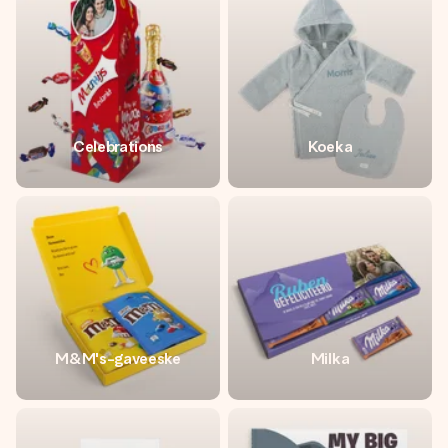
et bilde av dere eller en beskjed som virkelig berører
hjertet. Ikke noe tull, bare masse kjærlighet i øyeblikket.
Celebrations
Koeka
M&M's-gaveeske
Milka