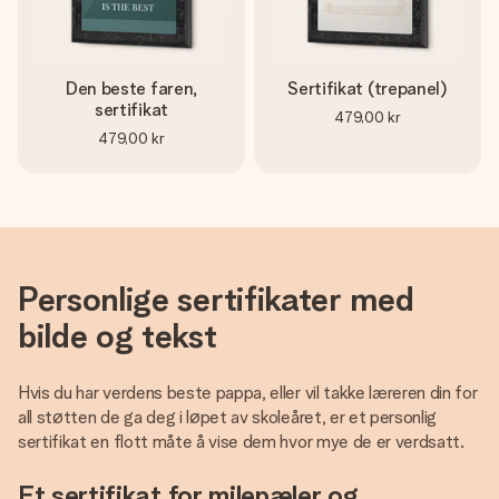
et bilde av dere eller en beskjed som virkelig berører
hjertet. Ikke noe tull, bare masse kjærlighet i øyeblikket.
Den beste faren,
Sertifikat (trepanel)
sertifikat
479,00 kr
479,00 kr
Personlige sertifikater med
bilde og tekst
Hvis du har verdens beste pappa, eller vil takke læreren din for
all støtten de ga deg i løpet av skoleåret, er et personlig
sertifikat en flott måte å vise dem hvor mye de er verdsatt.
Et sertifikat for milepæler og