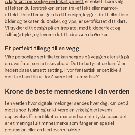
Å lage ditt personlige sertifikat på nett
er enkelt. Bare velg
effekten du foretrekker, enten tre-effekt eller marmor-
effekt. Deretter velger du ditt design, legger til ett eller flere
bilder og teksten du ønsker, og vips, er sertifikatet ditt klart.
Vi trykker ditt design på en treplate, med bildeperfekt og
fullfargetrykk, og leverer det til adressen du ønsker.
Et perfekt tillegg til en vegg
Våre personlige sertifikater kan henges på veggen eller stå på
en overflate, som et skrivebord. Dette betyr at de kan få en
hedersplass uansett setting. Hvor fantastisk er det ikke å
motta et sertifikat for å være helt fantastisk?
Krone de beste menneskene i din verden
I en verden hvor digitale meldinger sendes hver dag, kan det å
motta noe fysisk og unikt være en virkelig hjertevarm
opplevelse. Et sertifikat er mer enn bare et stykke papir; det
er et meningsfullt minnesmerke som fanger en spesiell
prestasjon eller en hjertevarm følelse.