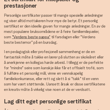
prestasjoner
Personlige sertifikater passer til mange spesielle anledninger
og viser alltid mottakeren hvor mye de betyr. Et personlig
sertifikat er den ideelle gaven for mange anledninger. En av de
mest populære bruksområdene er å feire familiemilepæler,
som
"Verdens beste pappa"
til farsdagen eller "Verdens
beste bestemor" på en bursdag.
I en pedagogisk eller profesjonell sammenheng er de en
fantastisk måte å takke en lærer på slutten av skoleåret eller
å anerkjenne en kollegas harde arbeid. I tillegg er de perfekte
for "mindre" seire som kanskje ikke får et offisielt trofé, som
å fullføre et personlig mål, vinne en vennskapelig
familiekonkurranse, eller rett og slett å si "takk" til en venn
som har vært støttende. Uansett årsak er disse sertifikatene
en kreativ måte å virkelig vise noen at de er verdsatt.
Lag ditt eget personlige sertifikat