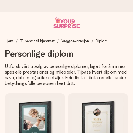
Bestill i dag, sendes innen 1 virkedag
Hjem
Tilbehør til hjemmet
Veggdekorasjon
Diplom
Vi lager dine gaver med omtanke og sender den avgårde så
raskt som mulig - slik at du kan gi gaven i tide, når den betyr
Personlige diplom
aller mest.
Utforsk vårt utvalg av personlige diplomer, laget for å minnes
spesielle prestasjoner og milepæler. Tilpass hvert diplom med
navn, datoer og unike detaljer. Feir din far, din lærer eller andre
4,5 (basert på +15 000 anmeldelser)
betydningsfulle personer i livet ditt.
Gavene våre inspirerer. Kundene gir oss 4,5 på Google
Reviews.
Gratis kort med hilsen
Lag noe unikt med bare noen få steg - med hennes navn,