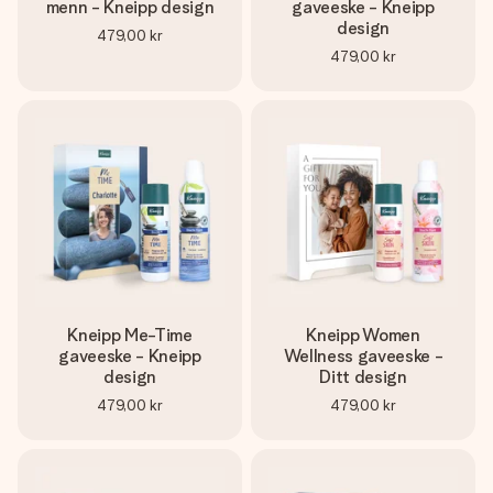
et bilde av dere eller en beskjed som virkelig berører
menn - Kneipp design
gaveeske - Kneipp
hjertet. Ikke noe tull, bare masse kjærlighet i øyeblikket.
design
479,00 kr
479,00 kr
Kneipp Me-Time
Kneipp Women
gaveeske - Kneipp
Wellness gaveeske -
design
Ditt design
479,00 kr
479,00 kr