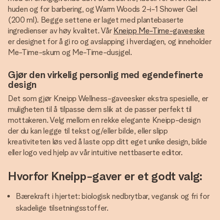
huden og for barbering, og Warm Woods 2-i-1 Shower Gel
(200 ml). Begge settene er laget med plantebaserte
ingredienser av høy kvalitet. Vår
Kneipp Me-Time-gaveeske
er designet for å gi ro og avslapping i hverdagen, og inneholder
Me-Time-skum og Me-Time-dusjgel.
Gjør den virkelig personlig med egendefinerte
design
Det som gjør Kneipp Wellness-gaveesker ekstra spesielle, er
muligheten til å tilpasse dem slik at de passer perfekt til
mottakeren. Velg mellom en rekke elegante Kneipp-design
der du kan legge til tekst og/eller bilde, eller slipp
kreativiteten løs ved å laste opp ditt eget unike design, bilde
eller logo ved hjelp av vår intuitive nettbaserte editor.
Hvorfor Kneipp-gaver er et godt valg:
Bærekraft i hjertet: biologisk nedbrytbar, vegansk og fri for
skadelige tilsetningsstoffer.