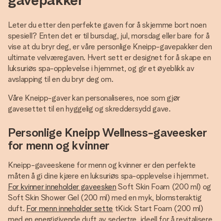
Leter du etter den perfekte gaven for å skjemme bort noen
spesiell? Enten det er til bursdag, jul, morsdag eller bare for å
vise at du bryr deg, er våre personlige Kneipp-gavepakker den
ultimate velværegaven. Hvert sett er designet for å skape en
luksuriøs spa-opplevelse i hjemmet, og gir et øyeblikk av
avslapping til en du bryr deg om.
Våre Kneipp-gaver kan personaliseres, noe som gjør
gavesettet til en hyggelig og skreddersydd gave.
Personlige Kneipp Wellness-gaveesker
for menn og kvinner
Kneipp-gaveeskene for menn og kvinner er den perfekte
måten å gi dine kjære en luksuriøs spa-opplevelse i hjemmet.
For kvinner inneholder gaveesken
Soft Skin Foam (200 ml) og
Soft Skin Shower Gel (200 ml) med en myk, blomsteraktig
duft.
For menn inneholder sette
tKick Start Foam (200 ml)
med en energigivende duft av sedertre, ideell for å revitalisere