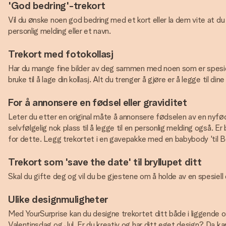
'God bedring'-trekort
Vil du ønske noen god bedring med et kort eller la dem vite at du
personlig melding eller et navn.
Trekort med fotokollasj
Har du mange fine bilder av deg sammen med noen som er spesiell fo
bruke til å lage din kollasj. Alt du trenger å gjøre er å legge til 
For å annonsere en fødsel eller graviditet
Leter du etter en original måte å annonsere fødselen av en nyfødt
selvfølgelig nok plass til å legge til en personlig melding også. 
for dette. Legg trekortet i en gavepakke med en babybody 'til Beste
Trekort som 'save the date' til bryllupet ditt
Skal du gifte deg og vil du be gjestene om å holde av en spesiel
Ulike designmuligheter
Med YourSurprise kan du designe trekortet ditt både i liggende o
Valentinsdag og Jul. Er du kreativ og har ditt eget design? Da kan 