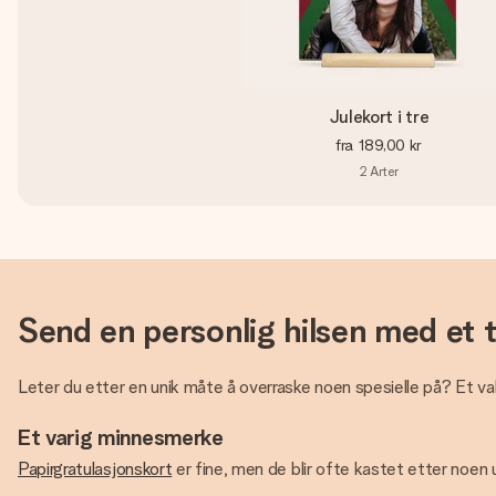
Julekort i tre
fra
189,00 kr
2
Arter
Send en personlig hilsen med et 
Leter du etter en unik måte å overraske noen spesielle på? Et vakk
Et varig minnesmerke
Papirgratulasjonskort
er fine, men de blir ofte kastet etter noen u