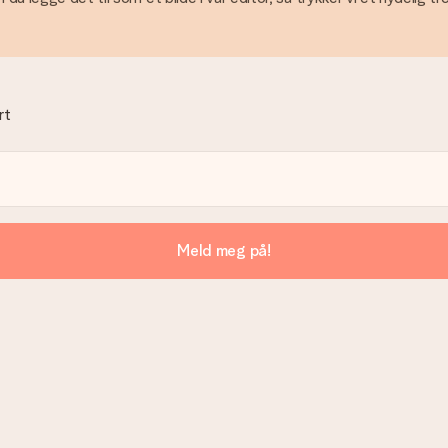
rt
Meld meg på!