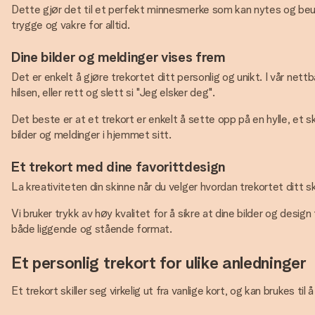
Dette gjør det til et perfekt minnesmerke som kan nytes og beundre
trygge og vakre for alltid.
Dine bilder og meldinger vises frem
Det er enkelt å gjøre trekortet ditt personlig og unikt. I vår nett
hilsen, eller rett og slett si "Jeg elsker deg".
Det beste er at et trekort er enkelt å sette opp på en hylle, et s
bilder og meldinger i hjemmet sitt.
Et trekort med dine favorittdesign
La kreativiteten din skinne når du velger hvordan trekortet ditt sk
Vi bruker trykk av høy kvalitet for å sikre at dine bilder og desig
både liggende og stående format.
Et personlig trekort for ulike anledninger
Et trekort skiller seg virkelig ut fra vanlige kort, og kan brukes ti