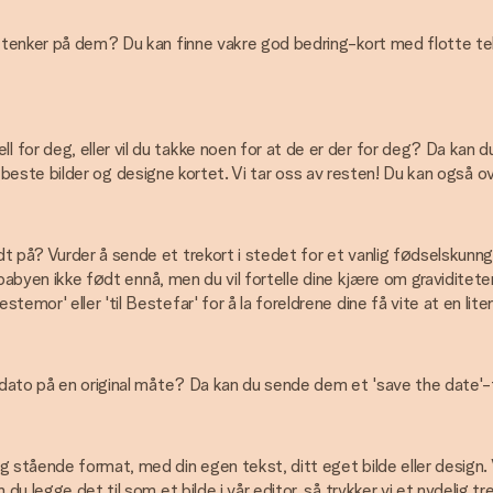
 tenker på dem? Du kan finne vakre god bedring-kort med flotte teks
r deg, eller vil du takke noen for at de er der for deg? Da kan du e
dine beste bilder og designe kortet. Vi tar oss av resten! Du kan også
 på? Vurder å sende et trekort i stedet for et vanlig fødselskunngj
Er babyen ikke født ennå, men du vil fortelle dine kjære om gravidite
mor' eller 'til Bestefar' for å la foreldrene dine få vite at en liten
l dato på en original måte? Da kan du sende dem et 'save the date'-t
g stående format, med din egen tekst, ditt eget bilde eller design.
du legge det til som et bilde i vår editor, så trykker vi et nydelig t