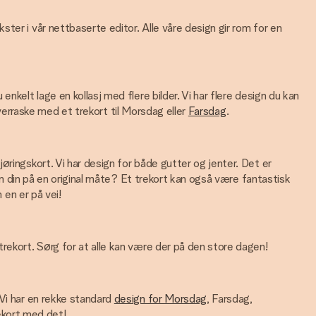
ter i vår nettbaserte editor. Alle våre design gir rom for en
nkelt lage en kollasj med flere bilder. Vi har flere design du kan
 overraske med et trekort til Morsdag eller
Farsdag
.
øringskort. Vi har design for både gutter og jenter. Det er
ten din på en original måte? Et trekort kan også være fantastisk
 en er på vei!
rekort. Sørg for at alle kan være der på den store dagen!
 Vi har en rekke standard
design for Morsdag
, Farsdag,
rekort med det!