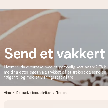
Bestill i dag, sendes innen 1 virkedag
Vi lager dine gaver med omtanke og sender den avgårde så raskt 
Send et vakkert 
4,5 (basert på +15 000 anmeldelser)
Gavene våre inspirerer. Kundene gir oss 4,5 på Google Review
Hvem vil du overraske med et personlig kort av tre? Få bi
melding etter eget valg trykket på et trekort og send en 
følger til og med et visningsstativ i tre!
Gratis kort med hilsen
Lag noe unikt med bare noen få steg - med hennes navn, et bilde
Hjem
Dekorative fotoutskrifter
Trekort
øyeblikket.