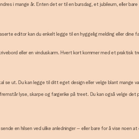
s i mange år. Enten det er til en bursdag, et jubileum, eller bare fo
baserte editor kan du enkelt legge til en hyggelig melding eller dine 
krivebord eller en vinduskarm. Hvert kort kommer med et praktisk tres
al se ut. Du kan legge til ditt eget design eller velge blant mange vak
n fremstår lyse, skarpe og fargerike på treet. Du kan også velge det p
l å sende en hilsen ved ulike anledninger – eller bare for å vise noen 