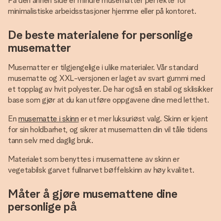
På den annen side er mindre musematter perfekte for
minimalistiske arbeidsstasjoner hjemme eller på kontoret.
De beste materialene for personlige
musematter
Musematter er tilgjengelige i ulike materialer. Vår standard
musematte og XXL-versjonen er laget av svart gummi med
et topplag av hvit polyester. De har også en stabil og sklisikker
base som gjør at du kan utføre oppgavene dine med letthet.
En
musematte i skinn
er et mer luksuriøst valg. Skinn er kjent
for sin holdbarhet, og sikrer at musematten din vil tåle tidens
tann selv med daglig bruk.
Materialet som benyttes i musemattene av skinn er
vegetabilsk garvet fullnarvet bøffelskinn av høy kvalitet.
Måter å gjøre musemattene dine
personlige på