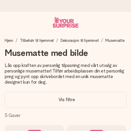
Bestill i dag, sendes innen 1 virkedag
Hjem
Tilbehør til hjemmet
Dekorasjon til hjemmet
Musematte
Vi lager dine gaver med omtanke og sender den avgårde så
raskt som mulig - slik at du kan gi gaven i tide, når den betyr
Musematte med bilde
aller mest.
Lås opp kraften av personlig tilpasning med vårt utvalg av
personlige musematter! Tilfør arbeidsplassen din et personlig
preg og pynt opp skrivebordet med en unik musematte
4,5 (basert på +15 000 anmeldelser)
designet kun for deg.
Gavene våre inspirerer. Kundene gir oss 4,5 på Google
Reviews.
Vis filtre
5
Gaver
Gratis kort med hilsen
Lag noe unikt med bare noen få steg - med hennes navn,