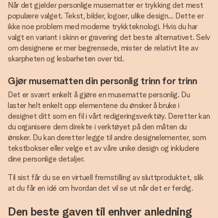
Når det gjelder personlige musematter er trykking det mest
populære valget. Tekst, bilder, logoer, ulike design... Dette er
ikke noe problem med moderne trykkteknologi. Hvis du har
valgt en variant i skinn er gravering det beste alternativet. Selv
om designene er mer begrensede, mister de relativt lite av
skarpheten og lesbarheten over tid.
Gjør musematten din personlig trinn for trinn
Det er svært enkelt å gjøre en musematte personlig. Du
laster helt enkelt opp elementene du ønsker å bruke i
designet ditt som en fil i vårt redigeringsverktøy. Deretter kan
du organisere dem direkte i verktøyet på den måten du
ønsker. Du kan deretter legge til andre designelementer, som
tekstbokser eller velge et av våre unike design og inkludere
dine personlige detaljer.
Til sist får du se en virtuell fremstilling av sluttproduktet, slik
at du får en idé om hvordan det vil se ut når det er ferdig.
Den beste gaven til enhver anledning