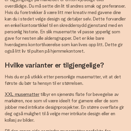
overdådige. Du må sette din lit til andres smak og preferanser.
Hvis du foretrekker å være litt mer kreativ med gavene dine
kan du i stedet velge design og detaljer selv. Dette forvandler
en enkel kontorartikkel til en skreddersydd gjenstand med en
personlig historie. En slik musematte vil passe ypperlig som
gave for nesten alle aldersgrupper. Det er ikke bare
hverdagens kontortilværelse som kan lives opp litt. Dette gir
også litt liv til pulten på hjemmekontoret.
Hvilke varianter er tilgjengelige?
Hvis du er på utkikk etter personlige musematter, vit at det
første du bør ta hensyn til er størrelsen.
XXL musematter
tilbyr en sjenerøs flate for bevegelse av
markøren, noe som vil være ideelt for gamere eller de som
jobber med intrikate designprosjekter. En større overflate gir
deg også mulighet til å velge mer intrikate design eller en
kollasj av bilder.