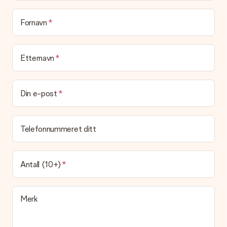
Blir gaven min pakket inn?
(Foreløpig) tilbyr vi ikke denne tjenesten. Vi leverer våre gaver
Fornavn
i en festlig gaveekse. Det betyr at din gave er klar til å bli gitt
bort, eller at den kan sendes direkte til mottakeren.
Etternavn
Leveringstid, leveringsalternativer og frakt
Kan jeg velge en leveringsdato?
Det er ikke mulig å velge en bestemt leveringsdato.
Din e-post
Hva er leveringstiden og når mottar jeg gaven min?
Leveringstiden er indikert på produktsiden til gaven. Du kan
Telefonnummeret ditt
stole på at vår operatør leverer gaven din denne dagen.
Hvilke leveringsalternativer kan jeg velge mellom?
For tiden er det ikke mulig å velge et leveringsalternativ.
Antall (10+)
Gaven du bestiller sendes enten som en pakke eller som
postbokslevering. Vil du vite hvilket alternativ bestillingen din
faller inn under? Ta kontakt med vår kundeservice.
Merk
Betaling
Hvordan kan jeg betale bestillingen min?