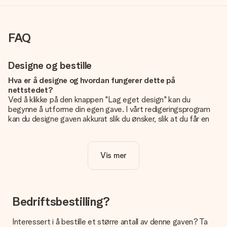
FAQ
Designe og bestille
Hva er å designe og hvordan fungerer dette på
nettstedet?
Ved å klikke på den knappen "Lag eget design" kan du
begynne å utforme din egen gave. I vårt redigeringsprogram
kan du designe gaven akkurat slik du ønsker, slik at du får en
personlig og unik gave. Du kan legge til egne bilder og/eller
tekst. Hvis du vil, kan du også velge et av våre kule design for
å gjøre gaven din helt unik.
Vis mer
Er eget design inkludert i prisen?
Prisen som vises på nettsiden inkluderer ditt unike design -
enkelt og greit!
Bedriftsbestilling?
Hvordan vet jeg om bildt mitt er av riktig kvalitet?
IVi vil være sikre på at du er helt fornøyd med gaven din.
Interessert i å bestille et større antall av denne gaven? Ta
Derfor er det viktig å bruke bilder av høy kvalitet. Hvis du er