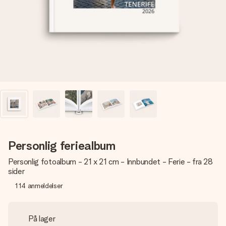
et bilde av dere eller en beskjed som virkelig berører
hjertet. Ikke noe tull, bare masse kjærlighet i øyeblikket.
Personlig feriealbum
Personlig fotoalbum - 21 x 21 cm - Innbundet - Ferie - fra 28
sider
114
anmeldelser
På lager