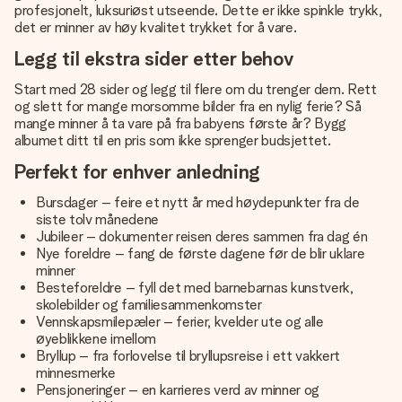
profesjonelt, luksuriøst utseende. Dette er ikke spinkle trykk,
det er minner av høy kvalitet trykket for å vare.
Legg til ekstra sider etter behov
Start med 28 sider og legg til flere om du trenger dem. Rett
og slett for mange morsomme bilder fra en nylig ferie? Så
mange minner å ta vare på fra babyens første år? Bygg
albumet ditt til en pris som ikke sprenger budsjettet.
Perfekt for enhver anledning
Bursdager – feire et nytt år med høydepunkter fra de
siste tolv månedene
Jubileer – dokumenter reisen deres sammen fra dag én
Nye foreldre – fang de første dagene før de blir uklare
minner
Besteforeldre – fyll det med barnebarnas kunstverk,
skolebilder og familiesammenkomster
Vennskapsmilepæler – ferier, kvelder ute og alle
øyeblikkene imellom
Bryllup – fra forlovelse til bryllupsreise i ett vakkert
minnesmerke
Pensjoneringer – en karrieres verd av minner og