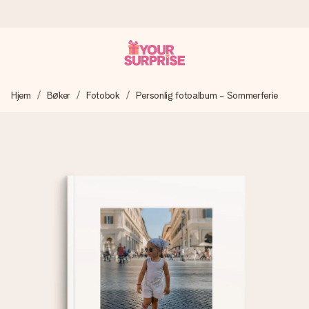
Bestill i dag, sendes innen 1 virkedag
Hjem
Bøker
Fotobok
Personlig fotoalbum - Sommerferie
Vi lager dine gaver med omtanke og sender den avgårde så
raskt som mulig - slik at du kan gi gaven i tide, når den betyr
aller mest.
4,5 (basert på +15 000 anmeldelser)
Gavene våre inspirerer. Kundene gir oss 4,5 på Google
Reviews.
Gratis kort med hilsen
Lag noe unikt med bare noen få steg - med hennes navn,