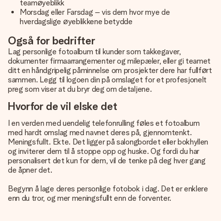
teamøyeblikk
Morsdag eller Farsdag – vis dem hvor mye de
hverdagslige øyeblikkene betydde
Også for bedrifter
Lag personlige fotoalbum til kunder som takkegaver,
dokumenter firmaarrangementer og milepæler, eller gi teamet
ditt en håndgripelig påminnelse om prosjekter dere har fullført
sammen. Legg til logoen din på omslaget for et profesjonelt
preg som viser at du bryr deg om detaljene.
Hvorfor de vil elske det
I en verden med uendelig telefonrulling føles et fotoalbum
med hardt omslag med navnet deres på, gjennomtenkt.
Meningsfullt. Ekte. Det ligger på salongbordet eller bokhyllen
og inviterer dem til å stoppe opp og huske. Og fordi du har
personalisert det kun for dem, vil de tenke på deg hver gang
de åpner det.
Begynn å lage deres personlige fotobok i dag. Det er enklere
enn du tror, og mer meningsfullt enn de forventer.