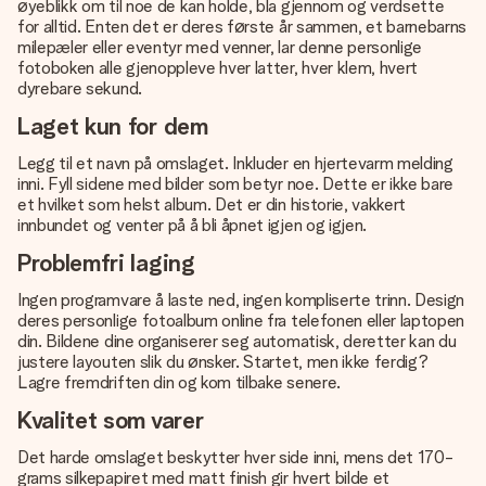
øyeblikk om til noe de kan holde, bla gjennom og verdsette
for alltid. Enten det er deres første år sammen, et barnebarns
milepæler eller eventyr med venner, lar denne personlige
fotoboken alle gjenoppleve hver latter, hver klem, hvert
dyrebare sekund.
Laget kun for dem
Legg til et navn på omslaget. Inkluder en hjertevarm melding
inni. Fyll sidene med bilder som betyr noe. Dette er ikke bare
et hvilket som helst album. Det er din historie, vakkert
innbundet og venter på å bli åpnet igjen og igjen.
Problemfri laging
Ingen programvare å laste ned, ingen kompliserte trinn. Design
deres personlige fotoalbum online fra telefonen eller laptopen
din. Bildene dine organiserer seg automatisk, deretter kan du
justere layouten slik du ønsker. Startet, men ikke ferdig?
Lagre fremdriften din og kom tilbake senere.
Kvalitet som varer
Det harde omslaget beskytter hver side inni, mens det 170-
grams silkepapiret med matt finish gir hvert bilde et