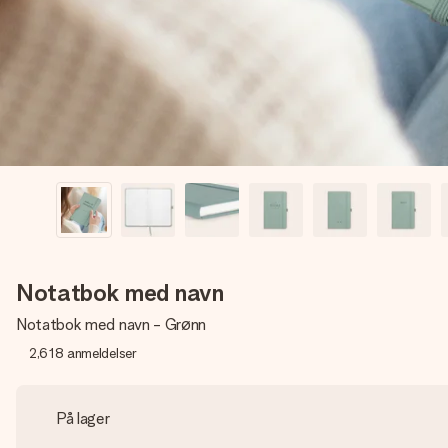
Notatbok med navn
Notatbok med navn - Grønn
2,618
anmeldelser
På lager