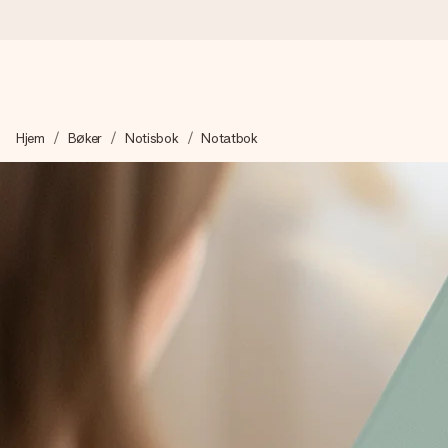
Bestill i dag, sendes innen 1 virkedag
Hjem
Bøker
Notisbok
Notatbok
Vi lager dine gaver med omtanke og sender den avgårde så raskt 
4,5 (basert på +15 000 anmeldelser)
Gavene våre inspirerer. Kundene gir oss 4,5 på Google Review
Gratis kort med hilsen
Lag noe unikt med bare noen få steg - med hennes navn, et bilde
øyeblikket.