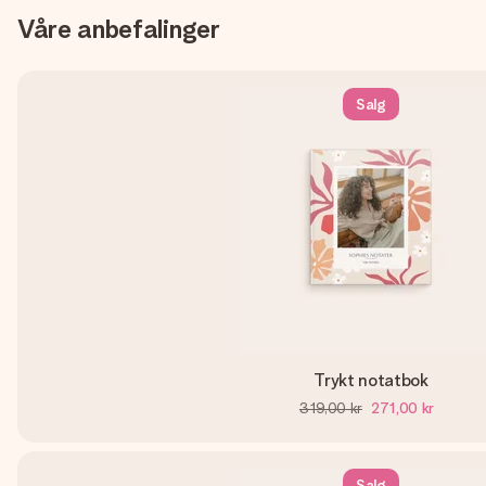
Våre anbefalinger
Salg
Trykt notatbok
319,00 kr
271,00 kr
Salg