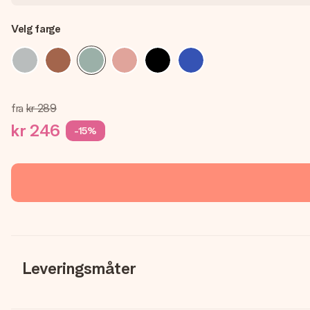
Velg farge
fra
kr 289
kr 246
-15%
Leveringsmåter