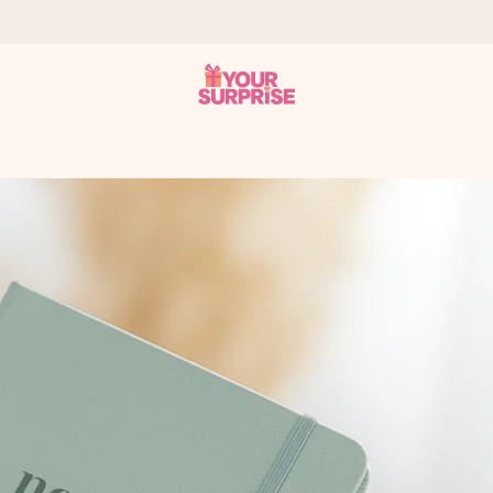
som mulig - slik at du kan gi gaven i tide, når den betyr aller mest
s.
 av dere eller en beskjed som virkelig berører hjertet. Ikke noe tul