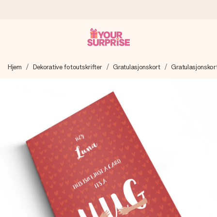
Bestill i dag, sendes innen 1 virkedag
Hjem
Dekorative fotoutskrifter
Gratulasjonskort
Gratulasjonskort
Vi lager dine gaver med omtanke og sender den avgårde så
raskt som mulig - slik at du kan gi gaven i tide, når den betyr
aller mest.
4,5 (basert på +15 000 anmeldelser)
Gavene våre inspirerer. Kundene gir oss 4,5 på Google
Reviews.
Gratis kort med hilsen
Lag noe unikt med bare noen få steg - med hennes navn,