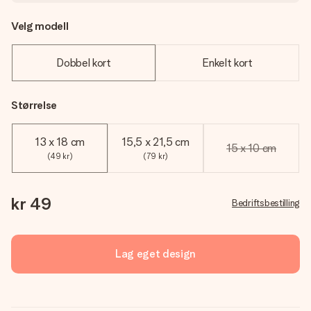
Velg modell
Dobbel kort
Enkelt kort
Størrelse
13 x 18 cm
15,5 x 21,5 cm
15 x 10 cm
(49 kr)
(79 kr)
kr 49
Bedriftsbestilling
Lag eget design