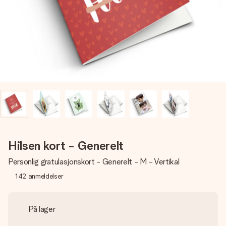
et bilde av dere eller en beskjed som virkelig berører
hjertet. Ikke noe tull, bare masse kjærlighet i øyeblikket.
Hilsen kort - Generelt
Personlig gratulasjonskort - Generelt - M - Vertikal
142
anmeldelser
På lager