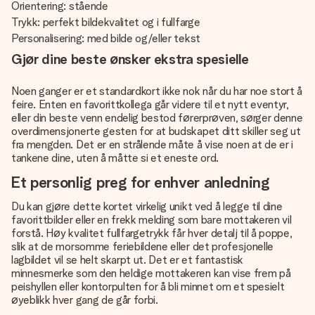
Orientering: stående
Trykk: perfekt bildekvalitet og i fullfarge
Personalisering: med bilde og/eller tekst
Gjør dine beste ønsker ekstra spesielle
Noen ganger er et standardkort ikke nok når du har noe stort å
feire. Enten en favorittkollega går videre til et nytt eventyr,
eller din beste venn endelig bestod førerprøven, sørger denne
overdimensjonerte gesten for at budskapet ditt skiller seg ut
fra mengden. Det er en strålende måte å vise noen at de er i
tankene dine, uten å måtte si et eneste ord.
Et personlig preg for enhver anledning
Du kan gjøre dette kortet virkelig unikt ved å legge til dine
favorittbilder eller en frekk melding som bare mottakeren vil
forstå. Høy kvalitet fullfargetrykk får hver detalj til å poppe,
slik at de morsomme feriebildene eller det profesjonelle
lagbildet vil se helt skarpt ut. Det er et fantastisk
minnesmerke som den heldige mottakeren kan vise frem på
peishyllen eller kontorpulten for å bli minnet om et spesielt
øyeblikk hver gang de går forbi.