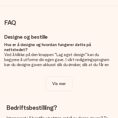
FAQ
Designe og bestille
Hva er å designe og hvordan fungerer dette på
nettstedet?
Ved å klikke på den knappen "Lag eget design" kan du
begynne å utforme din egen gave. I vårt redigeringsprogram
kan du designe gaven akkurat slik du ønsker, slik at du får en
personlig og unik gave. Du kan legge til egne bilder og/eller
tekst. Hvis du vil, kan du også velge et av våre kule design for
å gjøre gaven din helt unik.
Vis mer
Er eget design inkludert i prisen?
Prisen som vises på nettsiden inkluderer ditt unike design -
enkelt og greit!
Bedriftsbestilling?
Hvordan vet jeg om bildt mitt er av riktig kvalitet?
IVi vil være sikre på at du er helt fornøyd med gaven din.