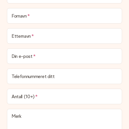
Blir gaven min pakket inn?
(Foreløpig) tilbyr vi ikke denne tjenesten. Vi leverer våre gaver
Fornavn
i en festlig gaveekse. Det betyr at din gave er klar til å bli gitt
bort, eller at den kan sendes direkte til mottakeren.
Etternavn
Leveringstid, leveringsalternativer og frakt
Kan jeg velge en leveringsdato?
Det er ikke mulig å velge en bestemt leveringsdato.
Din e-post
Hva er leveringstiden og når mottar jeg gaven min?
Leveringstiden er indikert på produktsiden til gaven. Du kan
Telefonnummeret ditt
stole på at vår operatør leverer gaven din denne dagen.
Hvilke leveringsalternativer kan jeg velge mellom?
For tiden er det ikke mulig å velge et leveringsalternativ.
Antall (10+)
Gaven du bestiller sendes enten som en pakke eller som
postbokslevering. Vil du vite hvilket alternativ bestillingen din
faller inn under? Ta kontakt med vår kundeservice.
Merk
Betaling