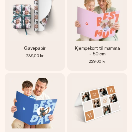
Gavepapir
Kjempekort til mamma
- 50 cm
239,00 kr
229,00 kr