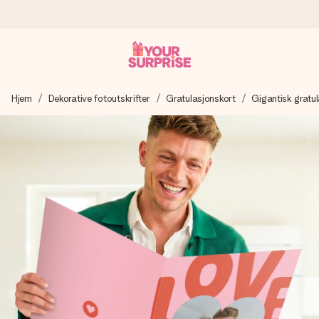
Bestill i dag, sendes innen 1 virkedag
Hjem
Dekorative fotoutskrifter
Gratulasjonskort
Gigantisk gratu
Vi lager dine gaver med omtanke og sender den avgårde så
raskt som mulig - slik at du kan gi gaven i tide, når den betyr
aller mest.
4,5 (basert på +15 000 anmeldelser)
Gavene våre inspirerer. Kundene gir oss 4,5 på Google
Reviews.
Gratis kort med hilsen
Lag noe unikt med bare noen få steg - med hennes navn,