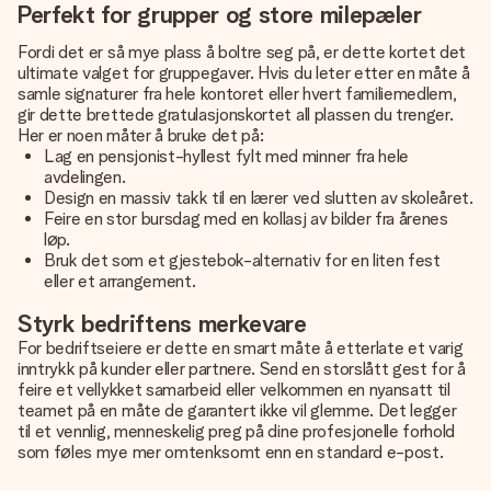
Perfekt for grupper og store milepæler
Fordi det er så mye plass å boltre seg på, er dette kortet det
ultimate valget for gruppegaver. Hvis du leter etter en måte å
samle signaturer fra hele kontoret eller hvert familiemedlem,
gir dette brettede gratulasjonskortet all plassen du trenger.
Her er noen måter å bruke det på:
Lag en pensjonist-hyllest fylt med minner fra hele
avdelingen.
Design en massiv takk til en lærer ved slutten av skoleåret.
Feire en stor bursdag med en kollasj av bilder fra årenes
løp.
Bruk det som et gjestebok-alternativ for en liten fest
eller et arrangement.
Styrk bedriftens merkevare
For bedriftseiere er dette en smart måte å etterlate et varig
inntrykk på kunder eller partnere. Send en storslått gest for å
feire et vellykket samarbeid eller velkommen en nyansatt til
teamet på en måte de garantert ikke vil glemme. Det legger
til et vennlig, menneskelig preg på dine profesjonelle forhold
som føles mye mer omtenksomt enn en standard e-post.