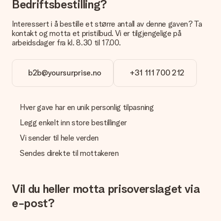
Bedriftsbestilling?
Kan jeg velge en leveringsdato?
Det er ikke mulig å velge en bestemt leveringsdato.
Interessert i å bestille et større antall av denne gaven? Ta
kontakt og motta et pristilbud. Vi er tilgjengelige på
Hva er leveringstiden og når mottar jeg gaven min?
arbeidsdager fra kl. 8.30 til 17.00.
Leveringstiden er indikert på produktsiden til gaven. Du kan
stole på at vår operatør leverer gaven din denne dagen.
Hvilke leveringsalternativer kan jeg velge mellom?
b2b@yoursurprise.no
+31 111 700 212
For tiden er det ikke mulig å velge et leveringsalternativ.
Gaven du bestiller sendes enten som en pakke eller som
postbokslevering. Vil du vite hvilket alternativ bestillingen din
Hver gave har en unik personlig tilpasning
faller inn under? Ta kontakt med vår kundeservice.
Legg enkelt inn store bestillinger
Betaling
Vi sender til hele verden
Hvordan kan jeg betale bestillingen min?
Sendes direkte til mottakeren
Vi tilbyr følgende betalingsmåter: Paypal, kredittkort, faktura
via Klarna eller overføring via nettbanken. Ved overføring via
nettbanken vil levering av gaven din skje opptil 3 dager
senere. Dette er fordi det kan ta opptil 3 dager før betalingen
Vil du heller motta prisoverslaget via
kommer fram.
e-post?
Gave mottatt