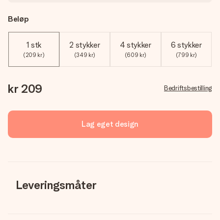
Beløp
1 stk
2 stykker
4 stykker
6 stykker
(209 kr)
(349 kr)
(609 kr)
(799 kr)
kr 209
Bedriftsbestilling
Lag eget design
Leveringsmåter