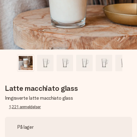
et bilde av dere eller en beskjed som virkelig berører
hjertet. Ikke noe tull, bare masse kjærlighet i øyeblikket.
Latte macchiato glass
Inngraverte latte macchiato glass
1,221
anmeldelser
På lager