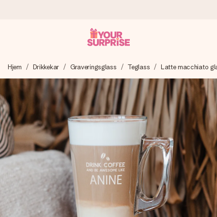
Bestill i dag, sendes innen 1 virkedag
Hjem
Drikkekar
Graveringsglass
Teglass
Latte macchiato gl
Vi lager dine gaver med omtanke og sender den avgårde så
raskt som mulig - slik at du kan gi gaven i tide, når den betyr
aller mest.
4,5 (basert på +15 000 anmeldelser)
Gavene våre inspirerer. Kundene gir oss 4,5 på Google
Reviews.
Gratis kort med hilsen
Lag noe unikt med bare noen få steg - med hennes navn,