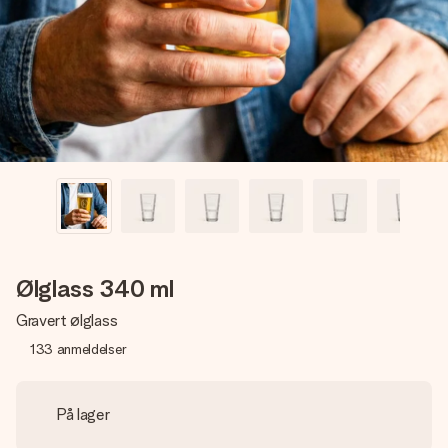
et bilde av dere eller en beskjed som virkelig berører
hjertet. Ikke noe tull, bare masse kjærlighet i øyeblikket.
Ølglass 340 ml
Gravert ølglass
133
anmeldelser
På lager