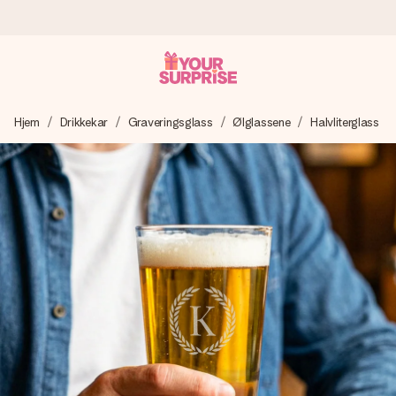
Bestill i dag, sendes innen 1 virkedag
Hjem
Drikkekar
Graveringsglass
Ølglassene
Halvliterglass
Vi lager dine gaver med omtanke og sender den avgårde så
raskt som mulig - slik at du kan gi gaven i tide, når den betyr
aller mest.
4,5 (basert på +15 000 anmeldelser)
Gavene våre inspirerer. Kundene gir oss 4,5 på Google
Reviews.
Gratis kort med hilsen
Lag noe unikt med bare noen få steg - med hennes navn,