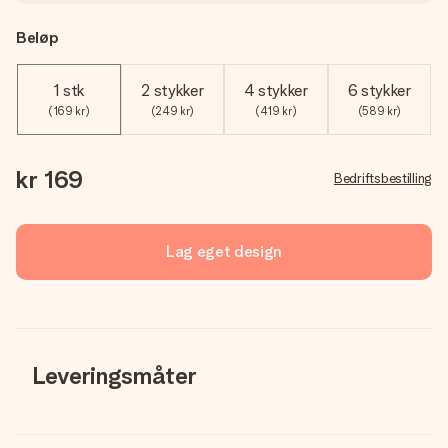
Beløp
1 stk
2 stykker
4 stykker
6 stykker
(169 kr)
(249 kr)
(419 kr)
(589 kr)
kr 169
Bedriftsbestilling
Lag eget design
Leveringsmåter