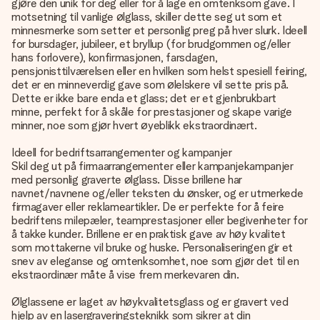
gjøre den unik for deg eller for å lage en omtenksom gave. I
motsetning til vanlige ølglass, skiller dette seg ut som et
minnesmerke som setter et personlig preg på hver slurk. Ideell
for bursdager, jubileer, et bryllup (for brudgommen og/eller
hans forlovere), konfirmasjonen, farsdagen,
pensjonisttilværelsen eller en hvilken som helst spesiell feiring,
det er en minneverdig gave som ølelskere vil sette pris på.
Dette er ikke bare enda et glass; det er et gjenbrukbart
minne, perfekt for å skåle for prestasjoner og skape varige
minner, noe som gjør hvert øyeblikk ekstraordinært.
Ideell for bedriftsarrangementer og kampanjer
Skil deg ut på firmaarrangementer eller kampanjekampanjer
med
personlig graverte ølglass
. Disse brillene har
navnet/navnene og/eller teksten du ønsker, og er utmerkede
firmagaver eller reklameartikler. De er perfekte for å feire
bedriftens milepæler, teamprestasjoner eller begivenheter for
å takke kunder. Brillene er en praktisk gave av høy kvalitet
som mottakerne vil bruke og huske. Personaliseringen gir et
snev av eleganse og omtenksomhet, noe som gjør det til en
ekstraordinær måte å vise frem merkevaren din.
Ølglassene er laget av høykvalitetsglass og er gravert ved
hjelp av en lasergraveringsteknikk som sikrer at din