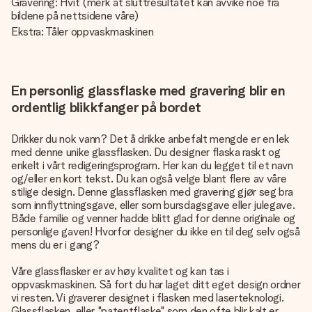
Gravering: Hvit (merk at sluttresultatet kan avvike noe fra
bildene på nettsidene våre)
Ekstra: Tåler oppvaskmaskinen
En personlig glassflaske med gravering blir en
ordentlig blikkfanger på bordet
Drikker du nok vann? Det å drikke anbefalt mengde er en lek
med denne unike glassflasken. Du designer flaska raskt og
enkelt i vårt redigeringsprogram. Her kan du legget til et navn
og/eller en kort tekst. Du kan også velge blant flere av våre
stilige design. Denne glassflasken med gravering gjør seg bra
som innflyttningsgave, eller som bursdagsgave eller julegave.
Både familie og venner hadde blitt glad for denne originale og
personlige gaven! Hvorfor designer du ikke en til deg selv også
mens du er i gang?
Våre glassflasker er av høy kvalitet og kan tas i
oppvaskmaskinen. Så fort du har laget ditt eget design ordner
vi resten. Vi graverer designet i flasken med laserteknologi.
Glassflasken, eller "patentflaske" som den ofte blir kalt er