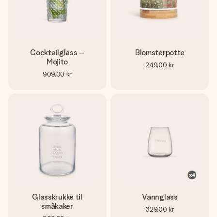
Cocktailglass –
Blomsterpotte
Mojito
249,00 kr
909,00 kr
Glasskrukke til
Vannglass
småkaker
629,00 kr