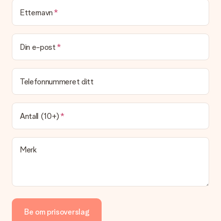
fakturaen i bekreftelsesmeldingen og du kan alltid finne den
på din MySurprise-konto. Dette betyr at du enkelt og trygt
Etternavn
kan få gaven levert direkte til mottakeren - noe som gjør det
til en ekte overraskelse!
Din e-post
Telefonnummeret ditt
Antall (10+)
Merk
Be om prisoverslag