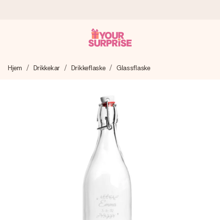
Bestill i dag, sendes innen 1 virkedag
Hjem
Drikkekar
Drikkeflaske
Glassflaske
Vi lager dine gaver med omtanke og sender den avgårde så
raskt som mulig - slik at du kan gi gaven i tide, når den betyr
aller mest.
4,5 (basert på +15 000 anmeldelser)
Gavene våre inspirerer. Kundene gir oss 4,5 på Google
Reviews.
Gratis kort med hilsen
Lag noe unikt med bare noen få steg - med hennes navn,