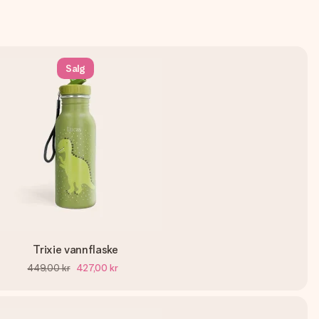
Salg
Trixie vannflaske
449,00 kr
427,00 kr