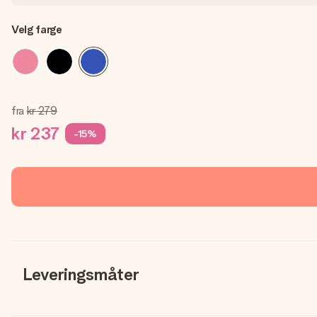
Velg farge
fra
kr 279
kr 237
-15%
Leveringsmåter