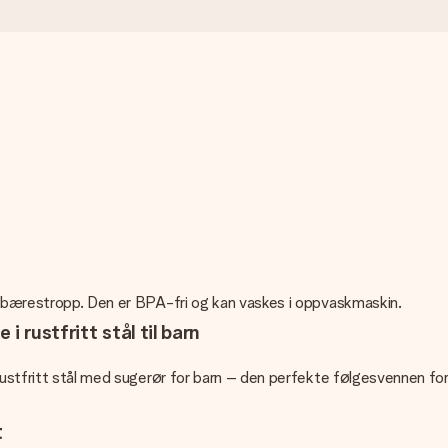
sk bærestropp. Den er BPA-fri og kan vaskes i oppvaskmaskin.
i rustfritt stål til barn
rustfritt stål med sugerør for barn – den perfekte følgesvennen for s
t