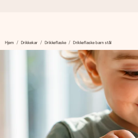
Bestill i dag, sendes innen 1 virkedag
Hjem
Drikkekar
Drikkeflaske
Drikkeflaske barn stål
Vi lager dine gaver med omtanke og sender den avgårde så raskt 
4,5 (basert på +15 000 anmeldelser)
Gavene våre inspirerer. Kundene gir oss 4,5 på Google Review
Gratis kort med hilsen
Lag noe unikt med bare noen få steg - med hennes navn, et bilde
øyeblikket.