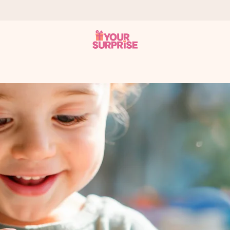
som mulig - slik at du kan gi gaven i tide, når den betyr aller mest
s.
 av dere eller en beskjed som virkelig berører hjertet. Ikke noe tul