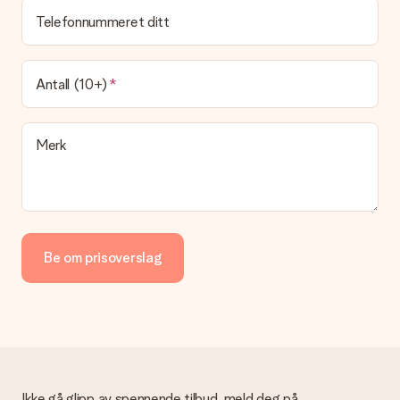
Leveringstiden er indikert på produktsiden til gaven. Du kan
Telefonnummeret ditt
stole på at vår operatør leverer gaven din denne dagen.
Hvilke leveringsalternativer kan jeg velge mellom?
For tiden er det ikke mulig å velge et leveringsalternativ.
Antall (10+)
Gaven du bestiller sendes enten som en pakke eller som
postbokslevering. Vil du vite hvilket alternativ bestillingen din
faller inn under? Ta kontakt med vår kundeservice.
Merk
Betaling
Hvordan kan jeg betale bestillingen min?
Vi tilbyr følgende betalingsmåter: Paypal, kredittkort, faktura
via Klarna eller overføring via nettbanken. Ved overføring via
nettbanken vil levering av gaven din skje opptil 3 dager
senere. Dette er fordi det kan ta opptil 3 dager før betalingen
Be om prisoverslag
kommer fram.
Gave mottatt
Hva om gaven ikke falt helt i smak?
Ta kontakt med vår kundeservice, de hjelper deg gjerne med å
finne en passende løsning.
Ikke gå glipp av spennende tilbud, meld deg på