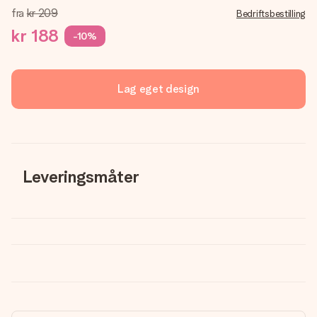
fra
kr 209
Bedriftsbestilling
kr 188
-10%
Lag eget design
Leveringsmåter