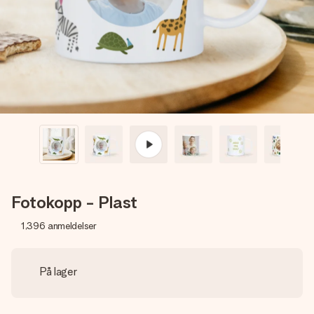
et bilde av dere eller en beskjed som virkelig berører
hjertet. Ikke noe tull, bare masse kjærlighet i øyeblikket.
Fotokopp - Plast
1,396
anmeldelser
På lager