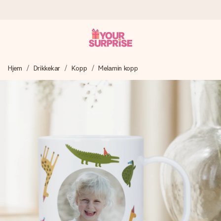
Bestill i dag, sendes innen 1 virkedag
Hjem
Drikkekar
Kopp
Melamin kopp
Vi lager dine gaver med omtanke og sender den avgårde så
raskt som mulig - slik at du kan gi gaven i tide, når den betyr
aller mest.
4,5 (basert på +15 000 anmeldelser)
Gavene våre inspirerer. Kundene gir oss 4,5 på Google
Reviews.
Gratis kort med hilsen
Lag noe unikt med bare noen få steg - med hennes navn,