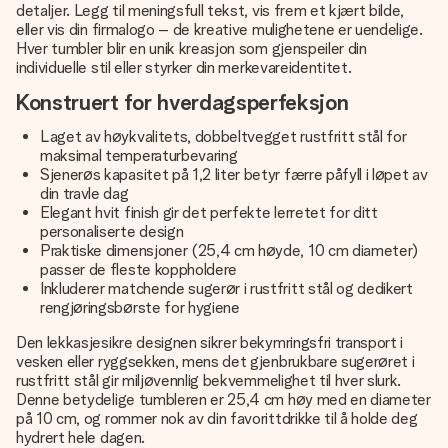
detaljer. Legg til meningsfull tekst, vis frem et kjært bilde,
eller vis din firmalogo – de kreative mulighetene er uendelige.
Hver tumbler blir en unik kreasjon som gjenspeiler din
individuelle stil eller styrker din merkevareidentitet.
Konstruert for hverdagsperfeksjon
Laget av høykvalitets, dobbeltvegget rustfritt stål for
maksimal temperaturbevaring
Sjenerøs kapasitet på 1,2 liter betyr færre påfyll i løpet av
din travle dag
Elegant hvit finish gir det perfekte lerretet for ditt
personaliserte design
Praktiske dimensjoner (25,4 cm høyde, 10 cm diameter)
passer de fleste koppholdere
Inkluderer matchende sugerør i rustfritt stål og dedikert
rengjøringsbørste for hygiene
Den lekkasjesikre designen sikrer bekymringsfri transport i
vesken eller ryggsekken, mens det gjenbrukbare sugerøret i
rustfritt stål gir miljøvennlig bekvemmelighet til hver slurk.
Denne betydelige tumbleren er 25,4 cm høy med en diameter
på 10 cm, og rommer nok av din favorittdrikke til å holde deg
hydrert hele dagen.