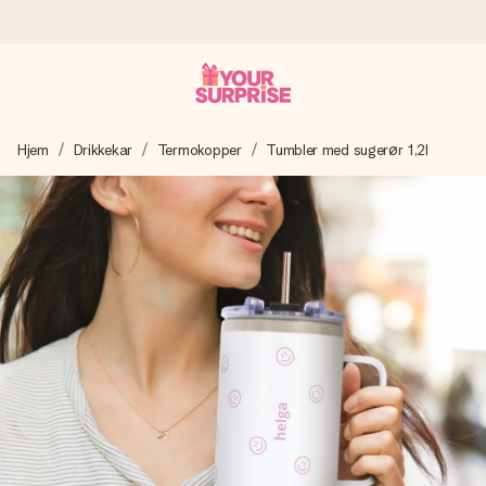
Bestill i dag, sendes innen 1 virkedag
Hjem
Drikkekar
Termokopper
Tumbler med sugerør 1,2l
Vi lager dine gaver med omtanke og sender den avgårde så
raskt som mulig - slik at du kan gi gaven i tide, når den betyr
aller mest.
4,5 (basert på +15 000 anmeldelser)
Gavene våre inspirerer. Kundene gir oss 4,5 på Google
Reviews.
Gratis kort med hilsen
Lag noe unikt med bare noen få steg - med hennes navn,