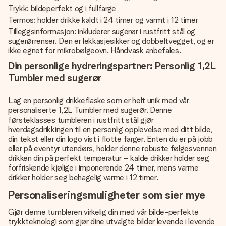
Trykk: bildeperfekt og i fullfarge
Termos: holder drikke kaldt i 24 timer og varmt i 12 timer
Tilleggsinformasjon: inkluderer sugerør i rustfritt stål og
sugerørrenser. Den er lekkasjesikker og dobbeltvegget, og er
ikke egnet for mikrobølgeovn. Håndvask anbefales.
Din personlige hydreringspartner: Personlig 1,2L
Tumbler med sugerør
Lag en personlig drikkeflaske som er helt unik med vår
personaliserte 1,2L Tumbler med sugerør. Denne
førsteklasses tumbleren i rustfritt stål gjør
hverdagsdrikkingen til en personlig opplevelse med ditt bilde,
din tekst eller din logo vist i flotte farger. Enten du er på jobb
eller på eventyr utendørs, holder denne robuste følgesvennen
drikken din på perfekt temperatur – kalde drikker holder seg
forfriskende kjølige i imponerende 24 timer, mens varme
drikker holder seg behagelig varme i 12 timer.
Personaliseringsmuligheter som sier mye
Gjør denne tumbleren virkelig din med vår bilde-perfekte
trykkteknologi som gjør dine utvalgte bilder levende i levende