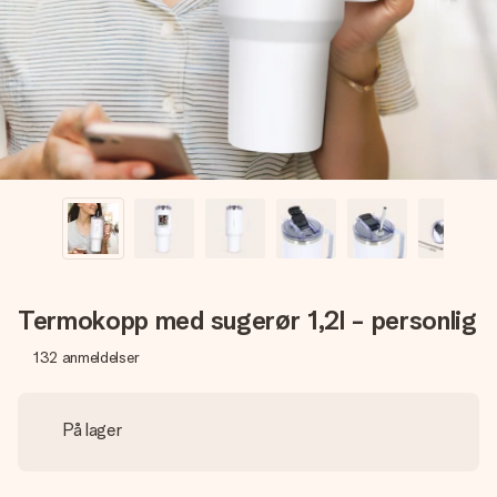
et bilde av dere eller en beskjed som virkelig berører
hjertet. Ikke noe tull, bare masse kjærlighet i øyeblikket.
Termokopp med sugerør 1,2l - personlig
132
anmeldelser
På lager