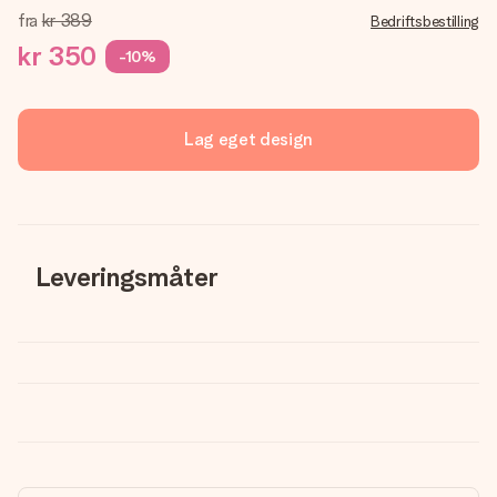
fra
kr 389
Bedriftsbestilling
kr 350
-10%
Lag eget design
Leveringsmåter