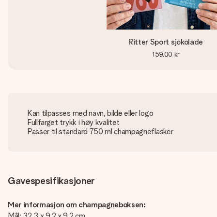
Ritter Sport sjokolade
159,00 kr
Kan tilpasses med navn, bilde eller logo
Fullfarget trykk i høy kvalitet
Passer til standard 750 ml champagneflasker
Gavespesifikasjoner
Mer informasjon om champagneboksen:
Mål: 32.3 x 9.2 x 9.2 cm