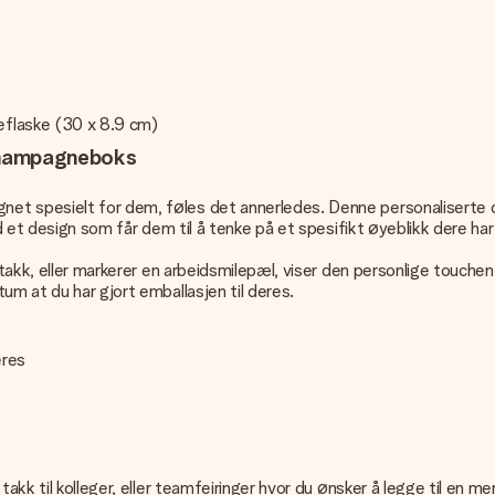
eflaske (30 x 8.9 cm)
 champagneboks
et spesielt for dem, føles det annerledes. Denne personaliserte ch
d et design som får dem til å tenke på et spesifikt øyeblikk dere har
 takk, eller markerer en arbeidsmilepæl, viser den personlige touchen 
um at du har gjort emballasjen til deres.
eres
takk til kolleger, eller teamfeiringer hvor du ønsker å legge til en