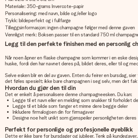
Materiale: 350-grams Invercote-papir
Personalisering: med navn, bilde og/eller logo
Trykk: bildeperfekt og i fullfarge
Tilleggsinformasjon: ingen champagne følger med denne gaven
Vennligst merk: Boksen passer til en standard 750 ml champagn
Legg til den perfekte finishen med en personlig
Når noen åpner en flaske champagne som kommer i en eske design
huske, fordi den har navnet deres på, bildet deres, eller til og me
Selve esken blir en del av gaven. Enten du feirer en bursdag, sier
det føles spesielt; ikke bare champagnen i seg selv, men det fakt
Hvordan du gjør den til din
Det er enkelt å personalisere denne champagneesken. Du kan:
Legge til et navn eller en melding som snakker til forholdet d
Legge til et bilde som fanger et minne dere begge deler
Inkludere firmalogoen din for firmagaver
Designe noe helt unikt som gjenspeiler personligheten deres
Perfekt for personlige og profesjonelle øyeblikk
Dette er ikke bare for bursdager og jubileer. Tenk på kundegaver, 