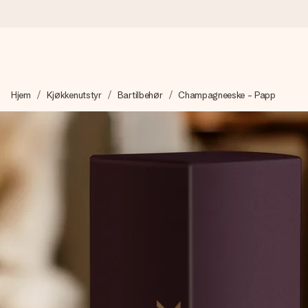
Bestill i dag, sendes innen 1 virkedag
Hjem
Kjøkkenutstyr
Bartilbehør
Champagneeske - Papp
Vi lager dine gaver med omtanke og sender den avgårde så raskt 
4,5 (basert på +15 000 anmeldelser)
Gavene våre inspirerer. Kundene gir oss 4,5 på Google Review
Gratis kort med hilsen
Lag noe unikt med bare noen få steg - med hennes navn, et bilde
øyeblikket.