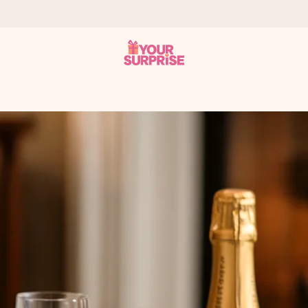
som mulig - slik at du kan gi gaven i tide, når den betyr aller mest
s.
 av dere eller en beskjed som virkelig berører hjertet. Ikke noe tul