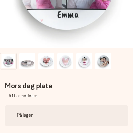
et bilde av dere eller en beskjed som virkelig berører
hjertet. Ikke noe tull, bare masse kjærlighet i øyeblikket.
Mors dag plate
511
anmeldelser
På lager