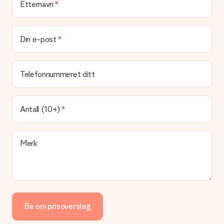
Etternavn
Leveringstid, leveringsalternativer og frakt
Kan jeg velge en leveringsdato?
Det er ikke mulig å velge en bestemt leveringsdato.
Din e-post
Hva er leveringstiden og når mottar jeg gaven min?
Leveringstiden er indikert på produktsiden til gaven. Du kan
Telefonnummeret ditt
stole på at vår operatør leverer gaven din denne dagen.
Hvilke leveringsalternativer kan jeg velge mellom?
For tiden er det ikke mulig å velge et leveringsalternativ.
Antall (10+)
Gaven du bestiller sendes enten som en pakke eller som
postbokslevering. Vil du vite hvilket alternativ bestillingen din
faller inn under? Ta kontakt med vår kundeservice.
Merk
Betaling
Hvordan kan jeg betale bestillingen min?
Vi tilbyr følgende betalingsmåter: Paypal, kredittkort, faktura
via Klarna eller overføring via nettbanken. Ved overføring via
nettbanken vil levering av gaven din skje opptil 3 dager
senere. Dette er fordi det kan ta opptil 3 dager før betalingen
Be om prisoverslag
kommer fram.