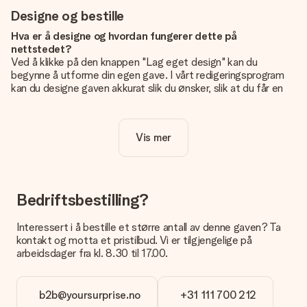
Designe og bestille
Hva er å designe og hvordan fungerer dette på
nettstedet?
Ved å klikke på den knappen "Lag eget design" kan du
begynne å utforme din egen gave. I vårt redigeringsprogram
kan du designe gaven akkurat slik du ønsker, slik at du får en
personlig og unik gave. Du kan legge til egne bilder og/eller
tekst. Hvis du vil, kan du også velge et av våre kule design for
å gjøre gaven din helt unik.
Vis mer
Er eget design inkludert i prisen?
Prisen som vises på nettsiden inkluderer ditt unike design -
enkelt og greit!
Bedriftsbestilling?
Hvordan vet jeg om bildt mitt er av riktig kvalitet?
IVi vil være sikre på at du er helt fornøyd med gaven din.
Interessert i å bestille et større antall av denne gaven? Ta
Derfor er det viktig å bruke bilder av høy kvalitet. Hvis du er
kontakt og motta et pristilbud. Vi er tilgjengelige på
usikker på kvaliteten på bildet ditt, kan du kontakte vår
arbeidsdager fra kl. 8.30 til 17.00.
kundeservice og legge ved bildet ditt sammen med gaven du
er interessert i å bestille. De kan da sjekke kvaliteten for deg!
b2b@yoursurprise.no
+31 111 700 212
Hvilket format kan jeg laste opp bildet i?