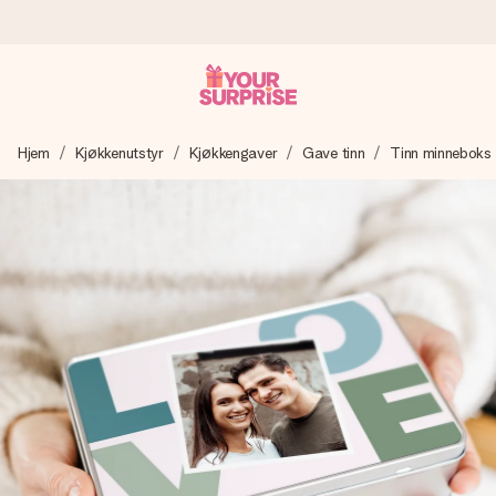
Bestill i dag, sendes innen 1 virkedag
Hjem
Kjøkkenutstyr
Kjøkkengaver
Gave tinn
Tinn minneboks
Vi lager dine gaver med omtanke og sender den avgårde så
raskt som mulig - slik at du kan gi gaven i tide, når den betyr
aller mest.
4,5 (basert på +15 000 anmeldelser)
Gavene våre inspirerer. Kundene gir oss 4,5 på Google
Reviews.
Gratis kort med hilsen
Lag noe unikt med bare noen få steg - med hennes navn,