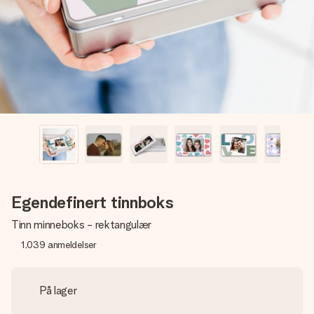
et bilde av dere eller en beskjed som virkelig berører
hjertet. Ikke noe tull, bare masse kjærlighet i øyeblikket.
Egendefinert tinnboks
Tinn minneboks - rektangulær
1,039
anmeldelser
På lager