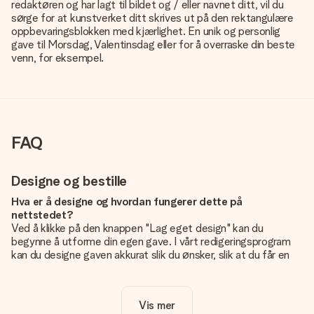
redaktøren og har lagt til bildet og / eller navnet ditt, vil du
sørge for at kunstverket ditt skrives ut på den rektangulære
oppbevaringsblokken med kjærlighet. En unik og personlig
gave til Morsdag, Valentinsdag eller for å overraske din beste
venn, for eksempel.
FAQ
Designe og bestille
Hva er å designe og hvordan fungerer dette på
nettstedet?
Ved å klikke på den knappen "Lag eget design" kan du
begynne å utforme din egen gave. I vårt redigeringsprogram
kan du designe gaven akkurat slik du ønsker, slik at du får en
personlig og unik gave. Du kan legge til egne bilder og/eller
tekst. Hvis du vil, kan du også velge et av våre kule design for
å gjøre gaven din helt unik.
Vis mer