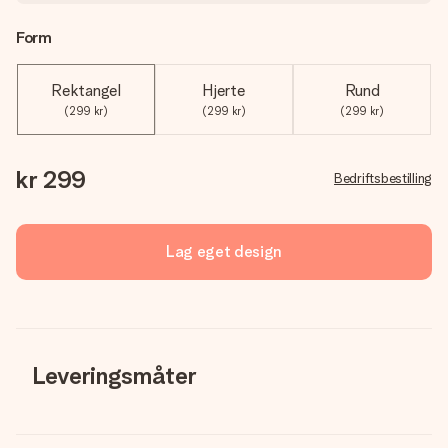
Form
Rektangel
Hjerte
Rund
(299 kr)
(299 kr)
(299 kr)
kr 299
Bedriftsbestilling
Lag eget design
Leveringsmåter