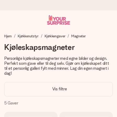
Bestill i dag, sendes innen 1 virkedag
Hjem
Kjøkkenutstyr
Kjøkkengaver
Magneter
Vi lager dine gaver med omtanke og sender den avgårde så
raskt som mulig - slik at du kan gi gaven i tide, når den betyr
Kjøleskapsmagneter
aller mest.
Personlige kjøleskapsmagneter med egne bilder og design.
Perfekt som gave eller til deg selv. Gjør om kjøleskapet ditt
til et personlig galleri fylt med minner. Lag din egen magnet i
4,5 (basert på +15 000 anmeldelser)
dag!
Gavene våre inspirerer. Kundene gir oss 4,5 på Google
Reviews.
Vis filtre
5
Gaver
Gratis kort med hilsen
Lag noe unikt med bare noen få steg - med hennes navn,