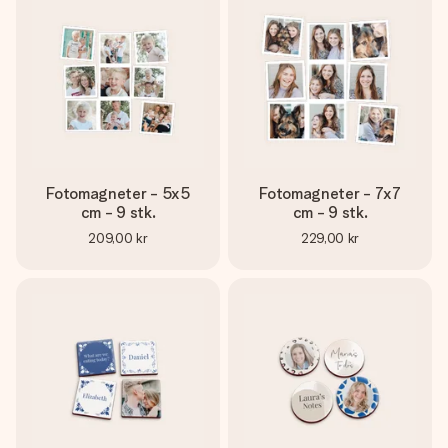
et bilde av dere eller en beskjed som virkelig berører
hjertet. Ikke noe tull, bare masse kjærlighet i øyeblikket.
Fotomagneter - 5x5
Fotomagneter - 7x7
cm - 9 stk.
cm - 9 stk.
209,00 kr
229,00 kr