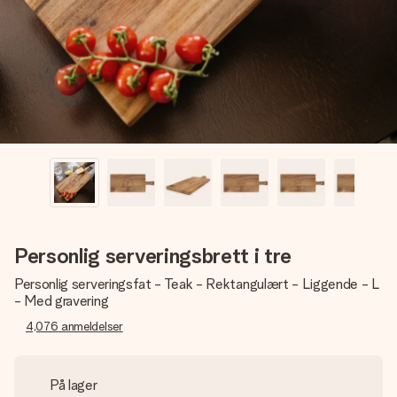
et bilde av dere eller en beskjed som virkelig berører
hjertet. Ikke noe tull, bare masse kjærlighet i øyeblikket.
Personlig serveringsbrett i tre
Personlig serveringsfat - Teak - Rektangulært - Liggende - L
- Med gravering
4,076
anmeldelser
På lager