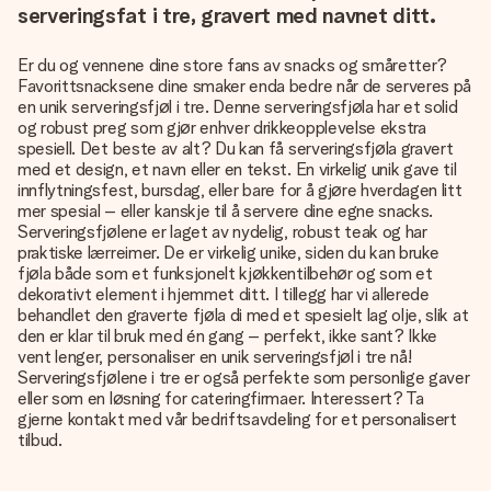
serveringsfat i tre, gravert med navnet ditt.
Er du og vennene dine store fans av snacks og småretter?
Favorittsnacksene dine smaker enda bedre når de serveres på
en unik serveringsfjøl i tre. Denne serveringsfjøla har et solid
og robust preg som gjør enhver drikkeopplevelse ekstra
spesiell. Det beste av alt? Du kan få serveringsfjøla gravert
med et design, et navn eller en tekst. En virkelig unik gave til
innflytningsfest, bursdag, eller bare for å gjøre hverdagen litt
mer spesial – eller kanskje til å servere dine egne snacks.
Serveringsfjølene er laget av nydelig, robust teak og har
praktiske lærreimer. De er virkelig unike, siden du kan bruke
fjøla både som et funksjonelt kjøkkentilbehør og som et
dekorativt element i hjemmet ditt. I tillegg har vi allerede
behandlet den graverte fjøla di med et spesielt lag olje, slik at
den er klar til bruk med én gang – perfekt, ikke sant? Ikke
vent lenger, personaliser en unik serveringsfjøl i tre nå!
Serveringsfjølene i tre er også perfekte som personlige gaver
eller som en løsning for cateringfirmaer. Interessert? Ta
gjerne kontakt med vår bedriftsavdeling for et personalisert
tilbud.