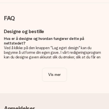
FAQ
Designe og bestille
Hva er å designe og hvordan fungerer dette på
nettstedet?
Ved å klikke på den knappen "Lag eget design" kan du
begynne å utforme din egen gave. I vårt redigeringsprogram
kan du designe gaven akkurat slik du ønsker, slik at du får en
personlig og unik gave. Du kan legge til egne bilder og/eller
tekst. Hvis du vil, kan du også velge et av våre kule design for
å gjøre gaven din helt unik.
Vis mer
Er eget design inkludert i prisen?
Prisen som vises på nettsiden inkluderer ditt unike design -
enkelt og greit!
Hvordan vet jeg om bildt mitt er av riktig kvalitet?
IVi vil være sikre på at du er helt fornøyd med gaven din.
Anmeldelser
Derfor er det viktig å bruke bilder av høy kvalitet. Hvis du er