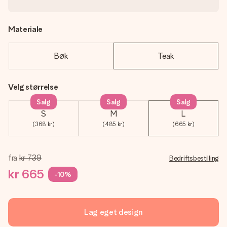
Materiale
Bøk
Teak
Velg størrelse
Salg
Salg
Salg
S
M
L
(368 kr)
(485 kr)
(665 kr)
fra
kr 739
Bedriftsbestilling
kr 665
-10%
Lag eget design