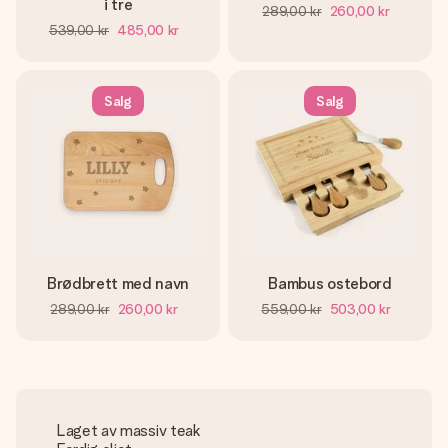
i tre
289,00 kr
260,00 kr
539,00 kr
485,00 kr
Salg
Salg
Brødbrett med navn
Bambus ostebord
289,00 kr
260,00 kr
559,00 kr
503,00 kr
Laget av massiv teak