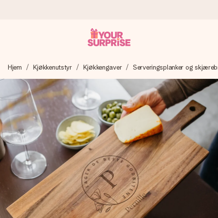
Bestill i dag, sendes innen 1 virkedag
Hjem
Kjøkkenutstyr
Kjøkkengaver
Serveringsplanker og skjæreb
Vi lager dine gaver med omtanke og sender den avgårde så
raskt som mulig - slik at du kan gi gaven i tide, når den betyr
aller mest.
4,5 (basert på +15 000 anmeldelser)
Gavene våre inspirerer. Kundene gir oss 4,5 på Google
Reviews.
Gratis kort med hilsen
Lag noe unikt med bare noen få steg - med hennes navn,