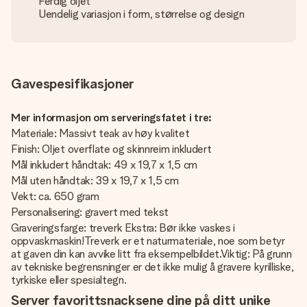
Ferdig oljet
Uendelig variasjon i form, størrelse og design
Gavespesifikasjoner
Mer informasjon om serveringsfatet i tre:
Materiale: Massivt teak av høy kvalitet
Finish: Oljet overflate og skinnreim inkludert
Mål inkludert håndtak: 49 x 19,7 x 1,5 cm
Mål uten håndtak: 39 x 19,7 x 1,5 cm
Vekt: ca. 650 gram
Personalisering: gravert med tekst
Graveringsfarge: treverk Ekstra: Bør ikke vaskes i
oppvaskmaskin!Treverk er et naturmateriale, noe som betyr
at gaven din kan avvike litt fra eksempelbildet.Viktig: På grunn
av tekniske begrensninger er det ikke mulig å gravere kyrilliske,
tyrkiske eller spesialtegn.
Server favorittsnacksene dine på ditt unike