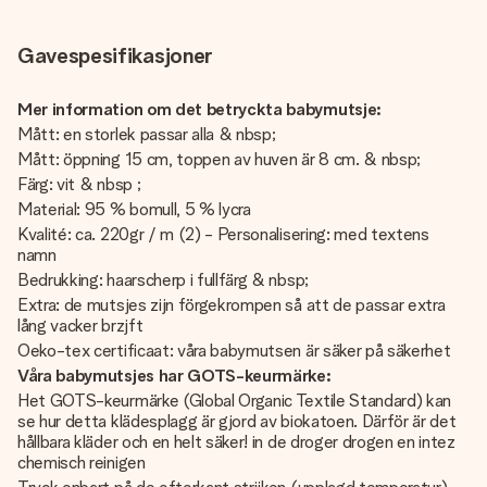
Gavespesifikasjoner
Mer information om det betryckta babymutsje:
Mått: en storlek passar alla & nbsp;
Mått: öppning 15 cm, toppen av huven är 8 cm. & nbsp;
Färg: vit & nbsp ;
Material: 95 % bomull, 5 % lycra
Kvalité: ca. 220gr / m (2) - Personalisering: med textens
namn
Bedrukking: haarscherp i fullfärg & nbsp;
Extra: de mutsjes zijn förgekrompen så att de passar extra
lång vacker brzjft
Oeko-tex certificaat: våra babymutsen är säker på säkerhet
Våra babymutsjes har GOTS-keurmärke:
Het GOTS-keurmärke (Global Organic Textile Standard) kan
se hur detta klädesplagg är gjord av biokatoen. Därför är det
hållbara kläder och en helt säker! in de droger drogen en intez
chemisch reinigen