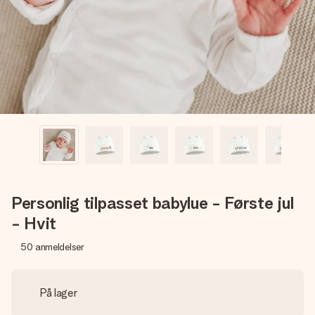
et bilde av dere eller en beskjed som virkelig berører
hjertet. Ikke noe tull, bare masse kjærlighet i øyeblikket.
Personlig tilpasset babylue - Første jul
- Hvit
50
anmeldelser
På lager