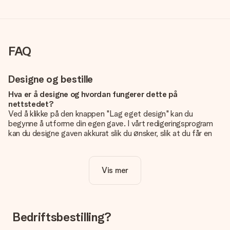
FAQ
Designe og bestille
Hva er å designe og hvordan fungerer dette på
nettstedet?
Ved å klikke på den knappen "Lag eget design" kan du
begynne å utforme din egen gave. I vårt redigeringsprogram
kan du designe gaven akkurat slik du ønsker, slik at du får en
personlig og unik gave. Du kan legge til egne bilder og/eller
tekst. Hvis du vil, kan du også velge et av våre kule design for
å gjøre gaven din helt unik.
Vis mer
Er eget design inkludert i prisen?
Prisen som vises på nettsiden inkluderer ditt unike design -
enkelt og greit!
Bedriftsbestilling?
Hvordan vet jeg om bildt mitt er av riktig kvalitet?