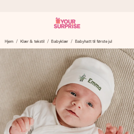
Bestill i dag, sendes innen 1 virkedag
Hjem
Klær & tekstil
Babyklær
Babyhatt til første jul
Vi lager dine gaver med omtanke og sender den avgårde så
raskt som mulig - slik at du kan gi gaven i tide, når den betyr
aller mest.
4,5 (basert på +15 000 anmeldelser)
Gavene våre inspirerer. Kundene gir oss 4,5 på Google
Reviews.
Gratis kort med hilsen
Lag noe unikt med bare noen få steg - med hennes navn,