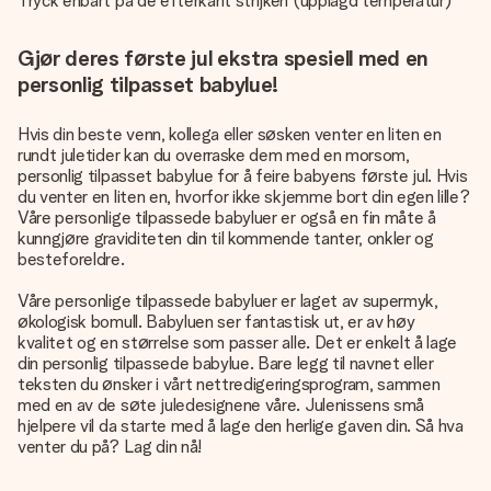
Tryck enbart på de efterkant strijken (upplagd temperatur)
Gjør deres første jul ekstra spesiell med en
personlig tilpasset babylue!
Hvis din beste venn, kollega eller søsken venter en liten en
rundt juletider kan du overraske dem med en morsom,
personlig tilpasset babylue for å feire babyens første jul. Hvis
du venter en liten en, hvorfor ikke skjemme bort din egen lille?
Våre personlige tilpassede babyluer er også en fin måte å
kunngjøre graviditeten din til kommende tanter, onkler og
besteforeldre.
Våre personlige tilpassede babyluer er laget av supermyk,
økologisk bomull. Babyluen ser fantastisk ut, er av høy
kvalitet og en størrelse som passer alle. Det er enkelt å lage
din personlig tilpassede babylue. Bare legg til navnet eller
teksten du ønsker i vårt nettredigeringsprogram, sammen
med en av de søte juledesignene våre. Julenissens små
hjelpere vil da starte med å lage den herlige gaven din. Så hva
venter du på? Lag din nå!