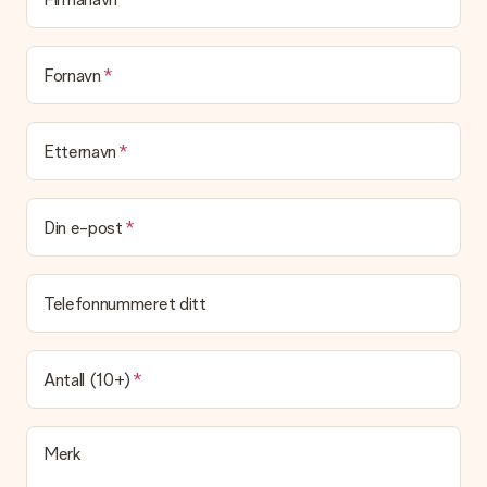
den flotte overraskelsen.
Blir gaven min pakket inn?
(Foreløpig) tilbyr vi ikke denne tjenesten. Vi leverer våre gaver
Fornavn
i en festlig gaveekse. Det betyr at din gave er klar til å bli gitt
bort, eller at den kan sendes direkte til mottakeren.
Etternavn
Leveringstid, leveringsalternativer og frakt
Kan jeg velge en leveringsdato?
Det er ikke mulig å velge en bestemt leveringsdato.
Din e-post
Hva er leveringstiden og når mottar jeg gaven min?
Leveringstiden er indikert på produktsiden til gaven. Du kan
Telefonnummeret ditt
stole på at vår operatør leverer gaven din denne dagen.
Hvilke leveringsalternativer kan jeg velge mellom?
For tiden er det ikke mulig å velge et leveringsalternativ.
Antall (10+)
Gaven du bestiller sendes enten som en pakke eller som
postbokslevering. Vil du vite hvilket alternativ bestillingen din
faller inn under? Ta kontakt med vår kundeservice.
Merk
Betaling