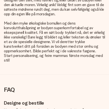
designer den selv, med navnet og/eller bildet av babyen eller
den aktuelle moren. Virkelig unik! Veldig fint som en gave til de
søteste mødrene rundt deg, men du kan selvfølgelig også kle
opp din egen lille på morsdagen.
Med den myke økologiske bomullen og dens
konvolutthalsåpning er bodyen superkomfortabel og av
eksepsjonell kvalitet. Få en søt body trykket nå, det er virkelig
ikke vanskelig! Bare legg til bildet og/eller teksten du ønsker til
et av de spesielle designene. Vi vil deretter trykke
kunstverket ditt på forsiden av bodyen med stor omhu og
oppmerksomhet. Bilde perfekt og i de vakreste fargene.
Start personalisering, og feire mammas første morsdag med
stil!
FAQ
Designe og bestille