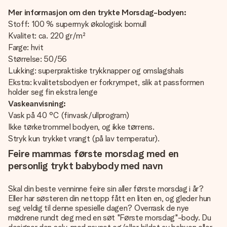
Mer informasjon om den trykte Morsdag-bodyen:
Stoff: 100 % supermyk økologisk bomull
Kvalitet: ca. 220 gr/m²
Farge: hvit
Størrelse: 50/56
Lukking: superpraktiske trykknapper og omslagshals
Ekstra: kvalitetsbodyen er forkrympet, slik at passformen
holder seg fin ekstra lenge
Vaskeanvisning:
Vask på 40 °C (finvask/ullprogram)
Ikke tørketrommel bodyen, og ikke tørrens.
Stryk kun trykket vrangt (på lav temperatur).
Feire mammas første morsdag med en
personlig trykt babybody med navn
Skal din beste venninne feire sin aller første morsdag i år?
Eller har søsteren din nettopp fått en liten en, og gleder hun
seg veldig til denne spesielle dagen? Overrask de nye
mødrene rundt deg med en søt "Første morsdag"-body. Du