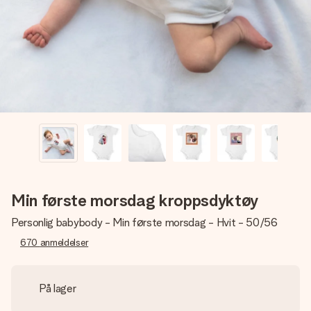
et bilde av dere eller en beskjed som virkelig berører
hjertet. Ikke noe tull, bare masse kjærlighet i øyeblikket.
Min første morsdag kroppsdyktøy
Personlig babybody - Min første morsdag - Hvit - 50/56
670
anmeldelser
På lager