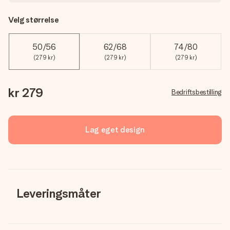
Velg størrelse
50/56
62/68
74/80
(279 kr)
(279 kr)
(279 kr)
kr 279
Bedriftsbestilling
Lag eget design
Leveringsmåter