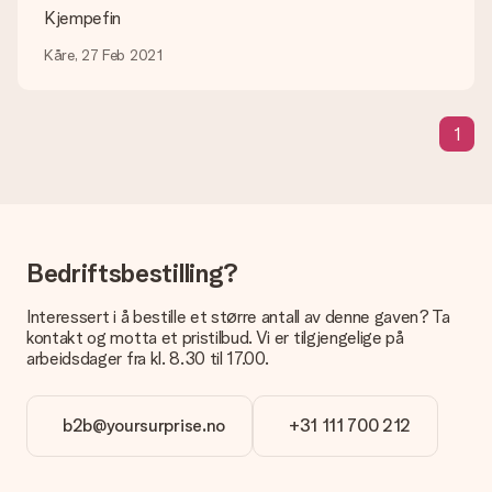
kundeservice; igjen, de er glade for å hjelpe deg!
Kjempefin
Hva om fargen eller alternativet jeg vil ha ikke er
Kåre, 27 Feb 2021
tilgjengelig?
Leter du etter en bestemt gave eller en gave i en bestemt
farge, men kan du ikke finne denne på nettstedet? Ta kontakt
1
med vår kundeservice.
Hva er et kort og hvordan legger jeg til dette i bestillingen
min?
Om du klikker på "legg til kort" i handlevognen kan du legge
med et morsomt kort til gaven din. Du kan skrive en personlig
melding på kortet, som vi skriver ut og legger ved pakken. Slik
Bedriftsbestilling?
vet mottakeren nøyaktig hvem han eller hun har å takke for
den flotte overraskelsen.
Interessert i å bestille et større antall av denne gaven? Ta
kontakt og motta et pristilbud. Vi er tilgjengelige på
Blir gaven min pakket inn?
arbeidsdager fra kl. 8.30 til 17.00.
(Foreløpig) tilbyr vi ikke denne tjenesten. Vi leverer våre gaver
i en festlig gaveekse. Det betyr at din gave er klar til å bli gitt
bort, eller at den kan sendes direkte til mottakeren.
b2b@yoursurprise.no
+31 111 700 212
Leveringstid, leveringsalternativer og frakt