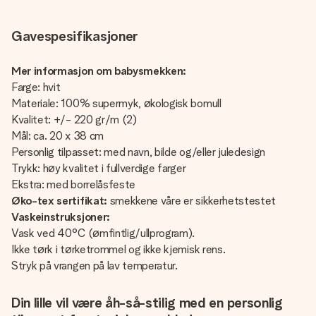
Gavespesifikasjoner
Mer informasjon om babysmekken:
Farge: hvit
Materiale: 100% supermyk, økologisk bomull
Kvalitet: +/- 220 gr/m (2)
Mål: ca. 20 x 38 cm
Personlig tilpasset: med navn, bilde og/eller juledesign
Trykk: høy kvalitet i fullverdige farger
Ekstra: med borrelåsfeste
Øko-tex sertifikat:
smekkene våre er sikkerhetstestet
Vaskeinstruksjoner:
Vask ved 40°C (ømfintlig/ullprogram).
Ikke tørk i tørketrommel og ikke kjemisk rens.
Stryk på vrangen på lav temperatur.
Din lille vil være åh-så-stilig med en personlig