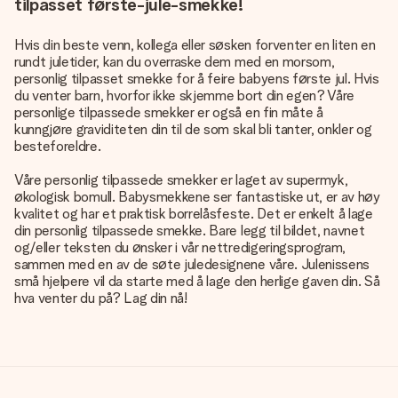
tilpasset første-jule-smekke!
Hvis din beste venn, kollega eller søsken forventer en liten en
rundt juletider, kan du overraske dem med en morsom,
personlig tilpasset smekke for å feire babyens første jul. Hvis
du venter barn, hvorfor ikke skjemme bort din egen? Våre
personlige tilpassede smekker er også en fin måte å
kunngjøre graviditeten din til de som skal bli tanter, onkler og
besteforeldre.
Våre personlig tilpassede smekker er laget av supermyk,
økologisk bomull. Babysmekkene ser fantastiske ut, er av høy
kvalitet og har et praktisk borrelåsfeste. Det er enkelt å lage
din personlig tilpassede smekke. Bare legg til bildet, navnet
og/eller teksten du ønsker i vår nettredigeringsprogram,
sammen med en av de søte juledesignene våre. Julenissens
små hjelpere vil da starte med å lage den herlige gaven din. Så
hva venter du på? Lag din nå!