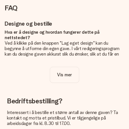
FAQ
Designe og bestille
Hva er å designe og hvordan fungerer dette på
nettstedet?
Ved å klikke på den knappen "Lag eget design" kan du
begynne å utforme din egen gave. I vårt redigeringsprogram
kan du designe gaven akkurat slik du ønsker, slik at du får en
personlig og unik gave. Du kan legge til egne bilder og/eller
tekst. Hvis du vil, kan du også velge et av våre kule design for
å gjøre gaven din helt unik.
Vis mer
Er eget design inkludert i prisen?
Prisen som vises på nettsiden inkluderer ditt unike design -
enkelt og greit!
Bedriftsbestilling?
Hvordan vet jeg om bildt mitt er av riktig kvalitet?
IVi vil være sikre på at du er helt fornøyd med gaven din.
Interessert i å bestille et større antall av denne gaven? Ta
Derfor er det viktig å bruke bilder av høy kvalitet. Hvis du er
kontakt og motta et pristilbud. Vi er tilgjengelige på
usikker på kvaliteten på bildet ditt, kan du kontakte vår
arbeidsdager fra kl. 8.30 til 17.00.
kundeservice og legge ved bildet ditt sammen med gaven du