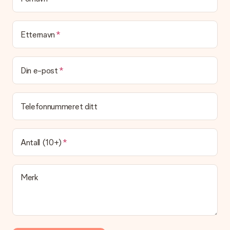
i en festlig gaveekse. Det betyr at din gave er klar til å bli gitt
bort, eller at den kan sendes direkte til mottakeren.
Etternavn
Leveringstid, leveringsalternativer og frakt
Kan jeg velge en leveringsdato?
Det er ikke mulig å velge en bestemt leveringsdato.
Din e-post
Hva er leveringstiden og når mottar jeg gaven min?
Leveringstiden er indikert på produktsiden til gaven. Du kan
Telefonnummeret ditt
stole på at vår operatør leverer gaven din denne dagen.
Hvilke leveringsalternativer kan jeg velge mellom?
For tiden er det ikke mulig å velge et leveringsalternativ.
Antall (10+)
Gaven du bestiller sendes enten som en pakke eller som
postbokslevering. Vil du vite hvilket alternativ bestillingen din
faller inn under? Ta kontakt med vår kundeservice.
Merk
Betaling
Hvordan kan jeg betale bestillingen min?
Vi tilbyr følgende betalingsmåter: Paypal, kredittkort, faktura
via Klarna eller overføring via nettbanken. Ved overføring via