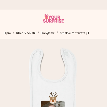
Bestill i dag, sendes innen 1 virkedag
Hjem
Klær & tekstil
Babyklær
Smekke for første jul
Vi lager dine gaver med omtanke og sender den avgårde så
raskt som mulig - slik at du kan gi gaven i tide, når den betyr
aller mest.
4,5 (basert på +15 000 anmeldelser)
Gavene våre inspirerer. Kundene gir oss 4,5 på Google
Reviews.
Gratis kort med hilsen
Lag noe unikt med bare noen få steg - med hennes navn,