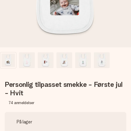
et bilde av dere eller en beskjed som virkelig berører
hjertet. Ikke noe tull, bare masse kjærlighet i øyeblikket.
Personlig tilpasset smekke - Første jul
- Hvit
74
anmeldelser
På lager