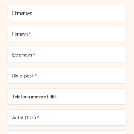
melding på kortet, som vi skriver ut og legger ved pakken. Slik
vet mottakeren nøyaktig hvem han eller hun har å takke for
Firmanavn
den flotte overraskelsen.
Blir gaven min pakket inn?
(Foreløpig) tilbyr vi ikke denne tjenesten. Vi leverer våre gaver
Fornavn
i en festlig gaveekse. Det betyr at din gave er klar til å bli gitt
bort, eller at den kan sendes direkte til mottakeren.
Etternavn
Leveringstid, leveringsalternativer og frakt
Kan jeg velge en leveringsdato?
Det er ikke mulig å velge en bestemt leveringsdato.
Din e-post
Hva er leveringstiden og når mottar jeg gaven min?
Leveringstiden er indikert på produktsiden til gaven. Du kan
Telefonnummeret ditt
stole på at vår operatør leverer gaven din denne dagen.
Hvilke leveringsalternativer kan jeg velge mellom?
For tiden er det ikke mulig å velge et leveringsalternativ.
Antall (10+)
Gaven du bestiller sendes enten som en pakke eller som
postbokslevering. Vil du vite hvilket alternativ bestillingen din
faller inn under? Ta kontakt med vår kundeservice.