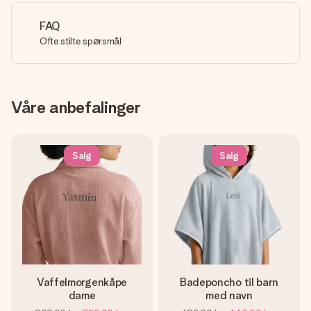
FAQ
Ofte stilte spørsmål
Våre anbefalinger
Salg
Salg
Vaffelmorgenkåpe
Badeponcho til barn
dame
med navn