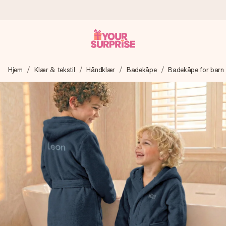
Bestill i dag, sendes innen 1 virkedag
Hjem
Klær & tekstil
Håndklær
Badekåpe
Badekåpe for barn
Vi lager dine gaver med omtanke og sender den avgårde så
raskt som mulig - slik at du kan gi gaven i tide, når den betyr
aller mest.
4,5 (basert på +15 000 anmeldelser)
Gavene våre inspirerer. Kundene gir oss 4,5 på Google
Reviews.
Gratis kort med hilsen
Lag noe unikt med bare noen få steg - med hennes navn,