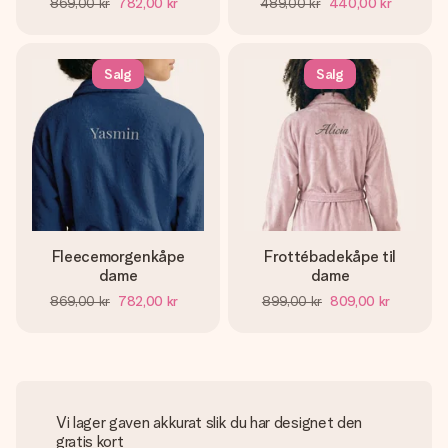
869,00 kr
782,00 kr
489,00 kr
440,00 kr
Salg
Salg
Fleecemorgenkåpe
Frottébadekåpe til
dame
dame
869,00 kr
782,00 kr
899,00 kr
809,00 kr
Vi lager gaven akkurat slik du har designet den
gratis kort