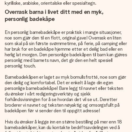
kyrilliske, arabiske, orientalske eller spesialtegn.
Overrask barna i livet ditt med en myk,
personlig badekåpe
En personlig barnebadekåpe er praktisk i mange situasjoner,
noe som gjør den til en flott, original gave! Overrask en liten
som skal på sin første svømmetime, på ferie, på camping eller
har bruk for en badekåpe hjemme etter et deilig bad eller en
herlig lat morgen. Den personlige badekåpen til barn kan gjøres
personlig med barnets navn, det gir den en helt spesiell
personlig touch.
Barnebadekåpen er laget av myk bomullsfrotté, noe som gjør
den deilig og komfortabel. Det er enkelt å lage din egen
personlige barnebadekåpe! Bare legg til navnet eller teksten
du ønsker i vårt redigeringsverktøy og sjekk
forhåndsvisningen for å se hvordan det vil se ut. Deretter
broderer vi navnet og teksten nøyaktig og omsorgsfullt på
badekåpen før vi sender den til oppgitt adresse!
Hvis du ønsker å legge inn en større bestilling på mer enn 18
barnebadekåper, kan du kontakte bedriftsavdelingen ved å