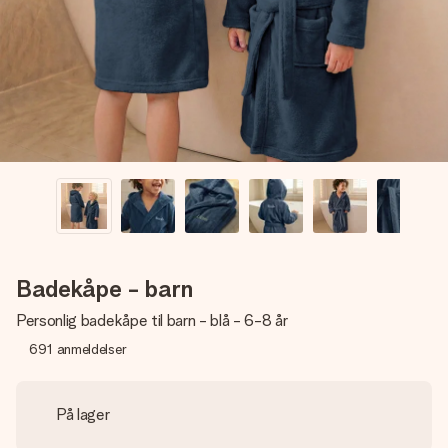
et bilde av dere eller en beskjed som virkelig berører
hjertet. Ikke noe tull, bare masse kjærlighet i øyeblikket.
Badekåpe - barn
Personlig badekåpe til barn - blå - 6-8 år
691
anmeldelser
På lager