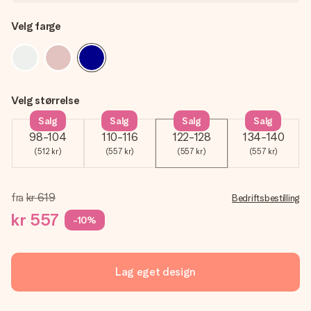
Velg farge
Velg størrelse
Salg
Salg
Salg
Salg
98-104
110-116
122-128
134-140
(512 kr)
(557 kr)
(557 kr)
(557 kr)
fra
kr 619
Bedriftsbestilling
kr 557
-10%
Lag eget design