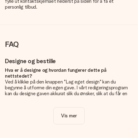
fylle ut kontaktskjemaet nederst på siden for å få et
personlig tilbud.
FAQ
Designe og bestille
Hva er å designe og hvordan fungerer dette på
nettstedet?
Ved å klikke på den knappen "Lag eget design" kan du
begynne å utforme din egen gave. I vårt redigeringsprogram
kan du designe gaven akkurat slik du ønsker, slik at du får en
personlig og unik gave. Du kan legge til egne bilder og/eller
tekst. Hvis du vil, kan du også velge et av våre kule design for
å gjøre gaven din helt unik.
Vis mer
Er eget design inkludert i prisen?
Prisen som vises på nettsiden inkluderer ditt unike design -
enkelt og greit!