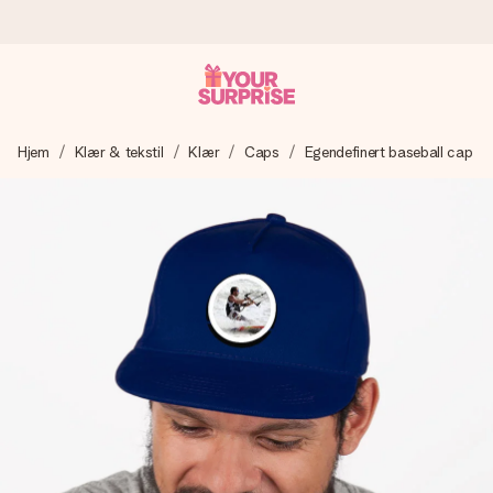
Bestill i dag, sendes innen 1 virkedag
Hjem
Klær & tekstil
Klær
Caps
Egendefinert baseball cap
Vi lager dine gaver med omtanke og sender den avgårde så
raskt som mulig - slik at du kan gi gaven i tide, når den betyr
aller mest.
4,5 (basert på +15 000 anmeldelser)
Gavene våre inspirerer. Kundene gir oss 4,5 på Google
Reviews.
Gratis kort med hilsen
Lag noe unikt med bare noen få steg - med hennes navn,