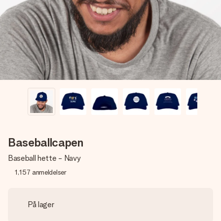
et bilde av dere eller en beskjed som virkelig berører
hjertet. Ikke noe tull, bare masse kjærlighet i øyeblikket.
Baseballcapen
Baseball hette - Navy
1,157
anmeldelser
På lager