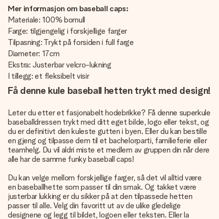
Mer informasjon om baseball caps:
Materiale: 100% bomull
Farge: tilgjengelig i forskjellige farger
Tilpasning: Trykt på forsiden i full farge
Diameter: 17cm
Ekstra: Justerbar velcro-lukning
I tillegg: et fleksibelt visir
Få denne kule baseball hetten trykt med design!
Leter du etter et fasjonabelt hodebrikke? Få denne superkule
baseballdressen trykt med ditt eget bilde, logo eller tekst, og
du er definitivt den kuleste gutten i byen. Eller du kan bestille
en gjeng og tilpasse dem til et bachelorparti, familieferie eller
teamhelg. Du vil aldri miste et medlem av gruppen din når dere
alle har de samme funky baseball caps!
Du kan velge mellom forskjellige farger, så det vil alltid være
en baseballhette som passer til din smak. Og takket være
justerbar lukking er du sikker på at den tilpassede hetten
passer til alle. Velg din favoritt ut av de ulike gledelige
designene og legg til bildet, logoen eller teksten. Eller la