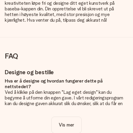
kreativiteten løpe fri og designe ditt eget kunstverk på
baseba-kappen din. Din opprettelse vil bli skrevet ut på
hetten i høyeste kvalitet, med stor presisjon og mye
kjærlighet. Hva venter du på, tilpass deg akkurat nå!
FAQ
Designe og bestille
Hva er å designe og hvordan fungerer dette på
nettstedet?
Ved å klikke på den knappen "Lag eget design" kan du
begynne å utforme din egen gave. I vårt redigeringsprogram
kan du designe gaven akkurat slik du ønsker, slik at du får en
personlig og unik gave. Du kan legge til egne bilder og/eller
tekst. Hvis du vil, kan du også velge et av våre kule design for
å gjøre gaven din helt unik.
Vis mer
Er eget design inkludert i prisen?