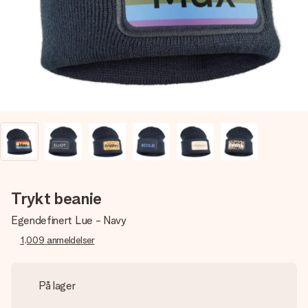
et bilde av dere eller en beskjed som virkelig berører
hjertet. Ikke noe tull, bare masse kjærlighet i øyeblikket.
Trykt beanie
Egendefinert Lue - Navy
1,009
anmeldelser
På lager