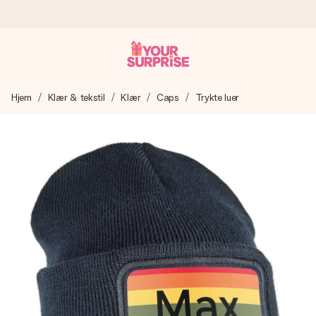
Bestill i dag, sendes innen 1 virkedag
Hjem
Klær & tekstil
Klær
Caps
Trykte luer
Vi lager dine gaver med omtanke og sender den avgårde så
raskt som mulig - slik at du kan gi gaven i tide, når den betyr
aller mest.
4,5 (basert på +15 000 anmeldelser)
Gavene våre inspirerer. Kundene gir oss 4,5 på Google
Reviews.
Gratis kort med hilsen
Lag noe unikt med bare noen få steg - med hennes navn,