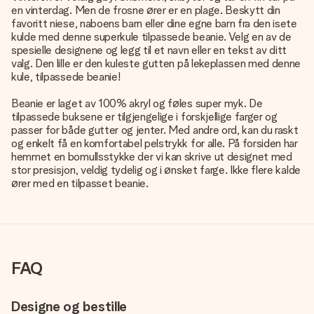
en vinterdag. Men de frosne ører er en plage. Beskytt din
favoritt niese, naboens barn eller dine egne barn fra den isete
kulde med denne superkule tilpassede beanie. Velg en av de
spesielle designene og legg til et navn eller en tekst av ditt
valg. Den lille er den kuleste gutten på lekeplassen med denne
kule, tilpassede beanie!
Beanie er laget av 100% akryl og føles super myk. De
tilpassede buksene er tilgjengelige i forskjellige farger og
passer for både gutter og jenter. Med andre ord, kan du raskt
og enkelt få en komfortabel pelstrykk for alle. På forsiden har
hemmet en bomullsstykke der vi kan skrive ut designet med
stor presisjon, veldig tydelig og i ønsket farge. Ikke flere kalde
ører med en tilpasset beanie.
FAQ
Designe og bestille