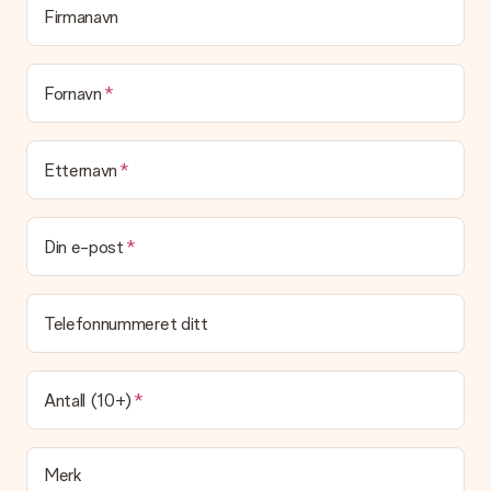
Firmanavn
Hva om gaven ikke falt helt i smak?
Ta kontakt med vår kundeservice, de hjelper deg gjerne med å
finne en passende løsning.
Fornavn
Blir fakturaen sendt sammen med bestillingen?
Ingen faktura sendes med bestillingen din. Du vil alltid motta
fakturaen i bekreftelsesmeldingen og du kan alltid finne den
på din MySurprise-konto. Dette betyr at du enkelt og trygt
Etternavn
kan få gaven levert direkte til mottakeren - noe som gjør det
til en ekte overraskelse!
Din e-post
Telefonnummeret ditt
Antall (10+)
Merk