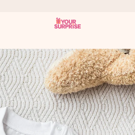
som mulig - slik at du kan gi gaven i tide, når den betyr aller mest
s.
 av dere eller en beskjed som virkelig berører hjertet. Ikke noe tul