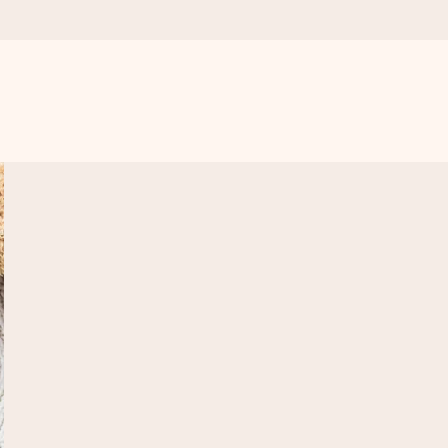
.
l, bare masse kjærlighet i