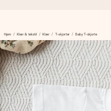
Bestill i dag, sendes innen 1 virkedag
Hjem
Klær & tekstil
Klær
T-skjorter
Baby T-skjorte
Vi lager dine gaver med omtanke og sender den avgårde så raskt 
4,5 (basert på +15 000 anmeldelser)
Gavene våre inspirerer. Kundene gir oss 4,5 på Google Review
Gratis kort med hilsen
Lag noe unikt med bare noen få steg - med hennes navn, et bilde
øyeblikket.