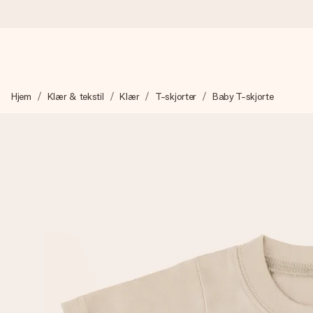
Bestill i dag, sendes innen 1 virkedag
Hjem
Klær & tekstil
Klær
T-skjorter
Baby T-skjorte
Vi lager dine gaver med omtanke og sender den avgårde så raskt 
4,5 (basert på +15 000 anmeldelser)
Gavene våre inspirerer. Kundene gir oss 4,5 på Google Review
Gratis kort med hilsen
Lag noe unikt med bare noen få steg - med hennes navn, et bilde
øyeblikket.