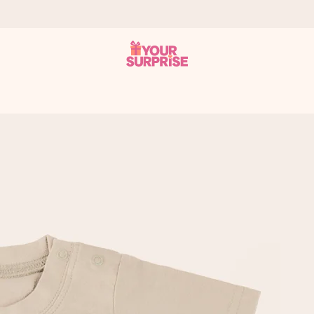
som mulig - slik at du kan gi gaven i tide, når den betyr aller mest
s.
 av dere eller en beskjed som virkelig berører hjertet. Ikke noe tul