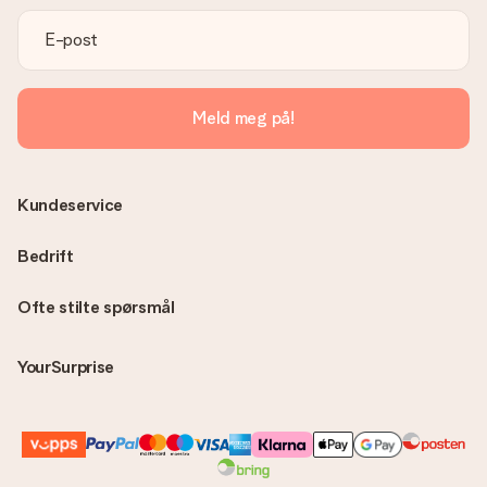
fakturaen i bekreftelsesmeldingen og du kan alltid finne den
på din MySurprise-konto. Dette betyr at du enkelt og trygt
kan få gaven levert direkte til mottakeren - noe som gjør det
til en ekte overraskelse!
Meld meg på!
Kundeservice
Bedrift
Ofte stilte spørsmål
YourSurprise