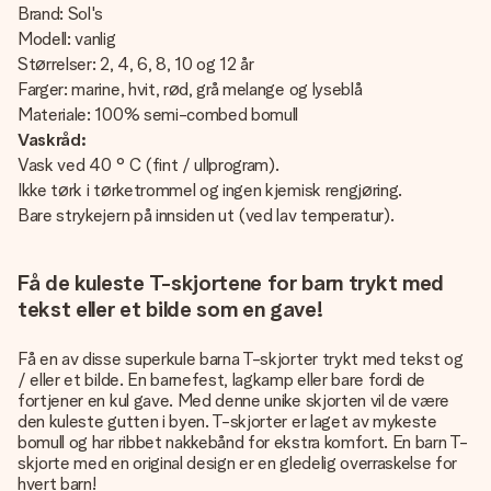
Brand: Sol's
Modell: vanlig
Størrelser: 2, 4, 6, 8, 10 og 12 år
Farger: marine, hvit, rød, grå melange og lyseblå
Materiale: 100% semi-combed bomull
Vaskråd:
Vask ved 40 ° C (fint / ullprogram).
Ikke tørk i tørketrommel og ingen kjemisk rengjøring.
Bare strykejern på innsiden ut (ved lav temperatur).
Få de kuleste T-skjortene for barn trykt med
tekst eller et bilde som en gave!
Få en av disse superkule barna T-skjorter trykt med tekst og
/ eller et bilde. En barnefest, lagkamp eller bare fordi de
fortjener en kul gave. Med denne unike skjorten vil de være
den kuleste gutten i byen. T-skjorter er laget av mykeste
bomull og har ribbet nakkebånd for ekstra komfort. En barn T-
skjorte med en original design er en gledelig overraskelse for
hvert barn!