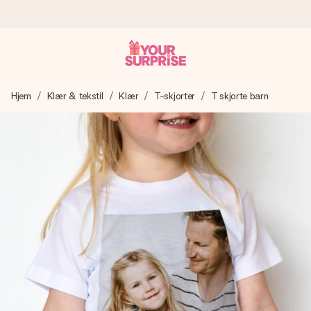
Bestill i dag, sendes innen 1 virkedag
Hjem
Klær & tekstil
Klær
T-skjorter
T skjorte barn
Vi lager dine gaver med omtanke og sender den avgårde så
raskt som mulig - slik at du kan gi gaven i tide, når den betyr
aller mest.
4,5 (basert på +15 000 anmeldelser)
Gavene våre inspirerer. Kundene gir oss 4,5 på Google
Reviews.
Gratis kort med hilsen
Lag noe unikt med bare noen få steg - med hennes navn,