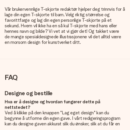
Vår brukervennlige T-skjorte redaktør hjelper deg trinnvis for å
lage din egen T-skjorte til barn. Velg riktig størrelse og
favorittfarge og lag din egen personlige T-skjorte på et
sekund. Hvem vil ikke ha en så kul T-skjorte med hans eller
hennes navn og bilde? Vi vet at vi gjør det! Og takket være
de mange spesialdesignede illustrasjonene vil det alltid være
en morsom design for kunstverket ditt.
FAQ
Designe og bestille
Hva er å designe og hvordan fungerer dette på
nettstedet?
Ved å klikke på den knappen "Lag eget design" kan du
begynne å utforme din egen gave. I vårt redigeringsprogram
kan du designe gaven akkurat slik du ønsker, slik at du får en
personlig og unik gave. Du kan legge til egne bilder og/eller