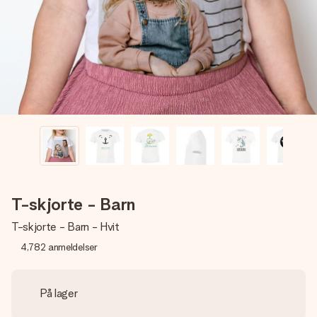
et bilde av dere eller en beskjed som virkelig berører
hjertet. Ikke noe tull, bare masse kjærlighet i øyeblikket.
T-skjorte - Barn
T-skjorte - Barn - Hvit
4,782
anmeldelser
På lager