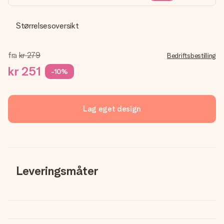
Størrelsesoversikt
fra
kr 279
Bedriftsbestilling
kr 251
-10%
Lag eget design
Leveringsmåter