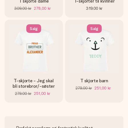
T skjorte dame
T-skjorter til kvinner
309,00 kr
278,00 kr
319,00 kr
Salg
Salg
T-skjorte - Jeg skal
T skjorte barn
bli storebror/-søster
279,00 kr
251,00 kr
279,00 kr
251,00 kr