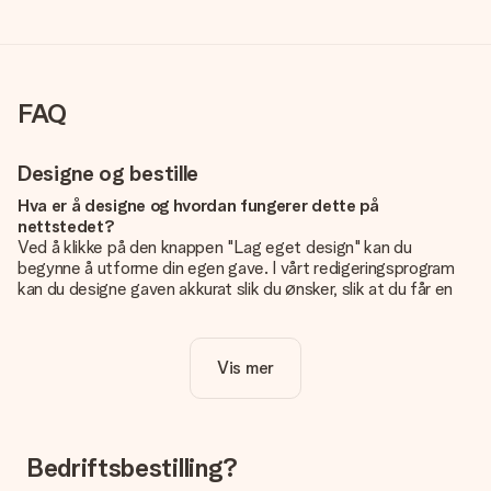
FAQ
Designe og bestille
Hva er å designe og hvordan fungerer dette på
nettstedet?
Ved å klikke på den knappen "Lag eget design" kan du
begynne å utforme din egen gave. I vårt redigeringsprogram
kan du designe gaven akkurat slik du ønsker, slik at du får en
personlig og unik gave. Du kan legge til egne bilder og/eller
tekst. Hvis du vil, kan du også velge et av våre kule design for
å gjøre gaven din helt unik.
Vis mer
Er eget design inkludert i prisen?
Prisen som vises på nettsiden inkluderer ditt unike design -
enkelt og greit!
Bedriftsbestilling?
Hvordan vet jeg om bildt mitt er av riktig kvalitet?