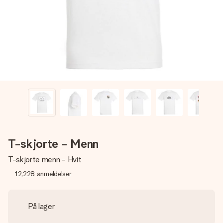
et bilde av dere eller en beskjed som virkelig berører
hjertet. Ikke noe tull, bare masse kjærlighet i øyeblikket.
T-skjorte - Menn
T-skjorte menn - Hvit
12,228
anmeldelser
På lager