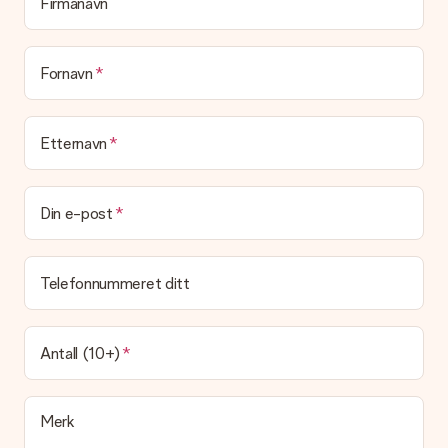
Firmanavn
den flotte overraskelsen.
Blir gaven min pakket inn?
(Foreløpig) tilbyr vi ikke denne tjenesten. Vi leverer våre gaver
Fornavn
i en festlig gaveekse. Det betyr at din gave er klar til å bli gitt
bort, eller at den kan sendes direkte til mottakeren.
Etternavn
Leveringstid, leveringsalternativer og frakt
Kan jeg velge en leveringsdato?
Det er ikke mulig å velge en bestemt leveringsdato.
Din e-post
Hva er leveringstiden og når mottar jeg gaven min?
Leveringstiden er indikert på produktsiden til gaven. Du kan
Telefonnummeret ditt
stole på at vår operatør leverer gaven din denne dagen.
Hvilke leveringsalternativer kan jeg velge mellom?
For tiden er det ikke mulig å velge et leveringsalternativ.
Antall (10+)
Gaven du bestiller sendes enten som en pakke eller som
postbokslevering. Vil du vite hvilket alternativ bestillingen din
faller inn under? Ta kontakt med vår kundeservice.
Merk
Betaling