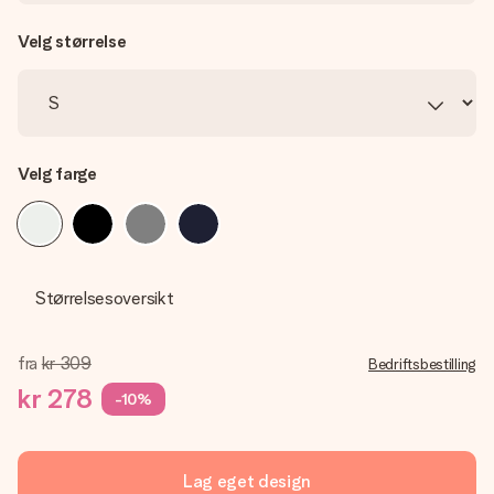
Velg størrelse
Velg farge
Størrelsesoversikt
fra
kr 309
Bedriftsbestilling
kr 278
-10%
Lag eget design