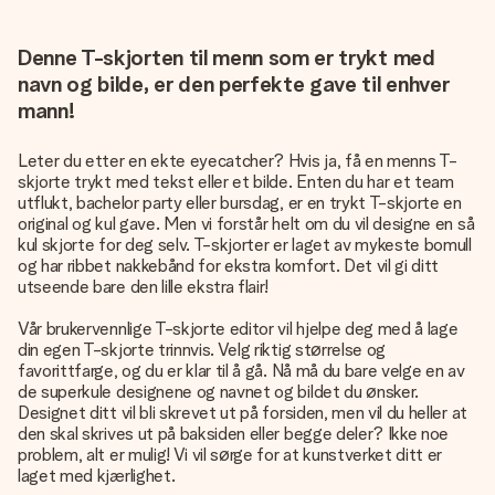
Denne T-skjorten til menn som er trykt med
navn og bilde, er den perfekte gave til enhver
mann!
Leter du etter en ekte eyecatcher? Hvis ja, få en menns T-
skjorte trykt med tekst eller et bilde. Enten du har et team
utflukt, bachelor party eller bursdag, er en trykt T-skjorte en
original og kul gave. Men vi forstår helt om du vil designe en så
kul skjorte for deg selv. T-skjorter er laget av mykeste bomull
og har ribbet nakkebånd for ekstra komfort. Det vil gi ditt
utseende bare den lille ekstra flair!
Vår brukervennlige T-skjorte editor vil hjelpe deg med å lage
din egen T-skjorte trinnvis. Velg riktig størrelse og
favorittfarge, og du er klar til å gå. Nå må du bare velge en av
de superkule designene og navnet og bildet du ønsker.
Designet ditt vil bli skrevet ut på forsiden, men vil du heller at
den skal skrives ut på baksiden eller begge deler? Ikke noe
problem, alt er mulig! Vi vil sørge for at kunstverket ditt er
laget med kjærlighet.