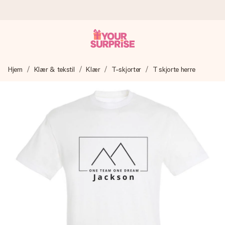
Bestill i dag, sendes innen 1 virkedag
Hjem
Klær & tekstil
Klær
T-skjorter
T skjorte herre
Vi lager dine gaver med omtanke og sender den avgårde så
raskt som mulig - slik at du kan gi gaven i tide, når den betyr
aller mest.
4,5 (basert på +15 000 anmeldelser)
Gavene våre inspirerer. Kundene gir oss 4,5 på Google
Reviews.
Gratis kort med hilsen
Lag noe unikt med bare noen få steg - med hennes navn,