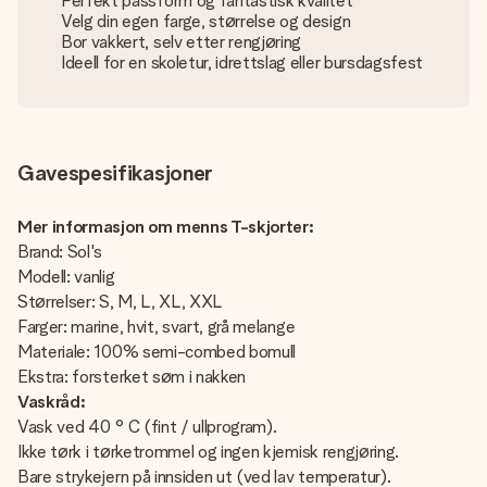
Perfekt passform og fantastisk kvalitet
Velg din egen farge, størrelse og design
Bor vakkert, selv etter rengjøring
Ideell for en skoletur, idrettslag eller bursdagsfest
Gavespesifikasjoner
Mer informasjon om menns T-skjorter:
Brand: Sol's
Modell: vanlig
Størrelser: S, M, L, XL, XXL
Farger: marine, hvit, svart, grå melange
Materiale: 100% semi-combed bomull
Ekstra: forsterket søm i nakken
Vaskråd:
Vask ved 40 ° C (fint / ullprogram).
Ikke tørk i tørketrommel og ingen kjemisk rengjøring.
Bare strykejern på innsiden ut (ved lav temperatur).