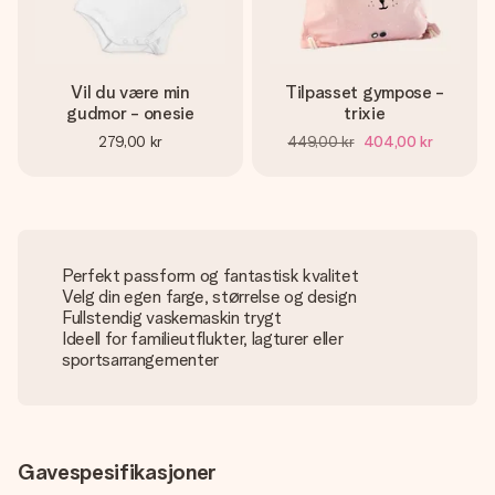
Vil du være min
Tilpasset gympose -
gudmor - onesie
trixie
279,00 kr
449,00 kr
404,00 kr
Perfekt passform og fantastisk kvalitet
Velg din egen farge, størrelse og design
Fullstendig vaskemaskin trygt
Ideell for familieutflukter, lagturer eller
sportsarrangementer
Gavespesifikasjoner