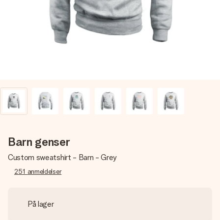
et bilde av dere eller en beskjed som virkelig berører
hjertet. Ikke noe tull, bare masse kjærlighet i øyeblikket.
Barn genser
Custom sweatshirt - Barn - Grey
251
anmeldelser
På lager