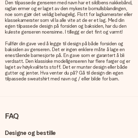
Den tilpassede genseren med navn har et sildbens nakkebånd,
raglan ermer og er laget av den mykeste bomullsblandingen,
noe som gjør det veldig behagelig. Flott for lagkamerater eller
klassekamerater som vil la alle vite at de er et lag. Med din
egen tilpassede design på forsiden og baksiden, har du den
kuleste genseren noensinne. I tillegg er det fint og varmt!
Fullfør din gave ved å legge til design på både forsiden og
baksiden av genseren. Det er ingen enklere måte å lage en
enestående barnesjorte på. En gave som er garantert å bli
verdsatt. Den klassiske modellgenseren har flere farger og er
laget av høykvalitets stoff. Det er munter design eller både
gutter og jenter. Hva venter du på? Gå til design din egen
tilpassede sweatshirt med navn og / eller bilde for barn.
FAQ
Designe og bestille