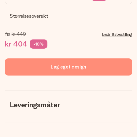
Størrelsesoversikt
fra
kr 449
Bedriftsbestilling
kr 404
-10%
Lag eget design
Leveringsmåter