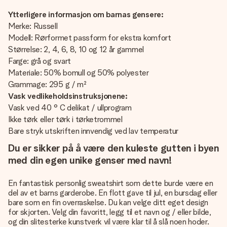
Ytterligere informasjon om barnas gensere:
Merke: Russell
Modell: Rørformet passform for ekstra komfort
Størrelse: 2, 4, 6, 8, 10 og 12 år gammel
Farge: grå og svart
Materiale: 50% bomull og 50% polyester
Grammage: 295 g / m²
Vask vedlikeholdsinstruksjonene:
Vask ved 40 ° C delikat / ullprogram
Ikke tørk eller tørk i tørketrommel
Bare stryk utskriften innvendig ved lav temperatur
Du er sikker på å være den kuleste gutten i byen
med din egen unike genser med navn!
En fantastisk personlig sweatshirt som dette burde være en
del av et barns garderobe. En flott gave til jul, en bursdag eller
bare som en fin overraskelse. Du kan velge ditt eget design
for skjorten. Velg din favoritt, legg til et navn og / eller bilde,
og din slitesterke kunstverk vil være klar til å slå noen hoder.