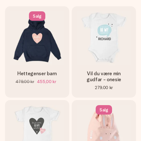
Salg
Hettegenser barn
Vil du være min
gudfar - onesie
479,00 kr
455,00 kr
279,00 kr
Salg