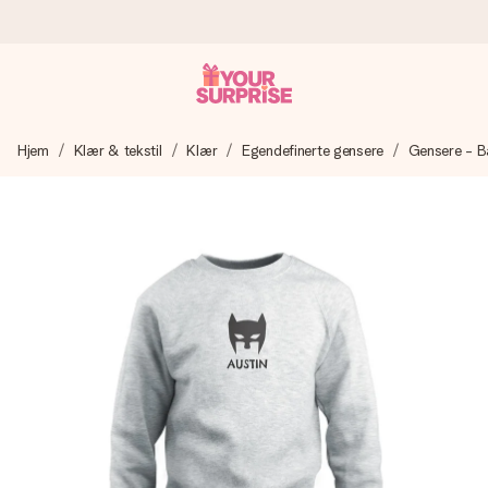
Bestill i dag, sendes innen 1 virkedag
Hjem
Klær & tekstil
Klær
Egendefinerte gensere
Gensere - B
Vi lager dine gaver med omtanke og sender den avgårde så
raskt som mulig - slik at du kan gi gaven i tide, når den betyr
aller mest.
4,5 (basert på +15 000 anmeldelser)
Gavene våre inspirerer. Kundene gir oss 4,5 på Google
Reviews.
Gratis kort med hilsen
Lag noe unikt med bare noen få steg - med hennes navn,