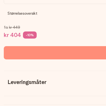
Størrelsesoversikt
fra
kr 449
kr 404
-10%
Leveringsmåter