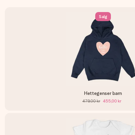
Salg
Hettegenser barn
479,00 kr
455,00 kr