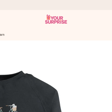
arn
som mulig - slik at du kan gi gaven i tide, når den betyr aller mest
s.
 av dere eller en beskjed som virkelig berører hjertet. Ikke noe tul