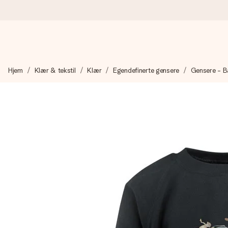
Bestill i dag, sendes innen 1 virkedag
Hjem
Klær & tekstil
Klær
Egendefinerte gensere
Gensere - B
Vi lager dine gaver med omtanke og sender den avgårde så raskt 
4,5 (basert på +15 000 anmeldelser)
Gavene våre inspirerer. Kundene gir oss 4,5 på Google Review
Gratis kort med hilsen
Lag noe unikt med bare noen få steg - med hennes navn, et bilde
øyeblikket.