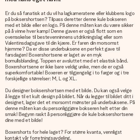
Er du så fanatisk at du vil ha lagkameratene eller klubbens logo
på boksershortsen? Tilpass deretter denne kule bokseren
med et bilde eller en logo. På denne måten kan du være sikker
på å vinne hver kamp! Denne gaven er også flott som en
overraskelse til bestevenninnens utdrikningslag eller som
Valentinsdagsgave til din kjære. Er faren din morsomst
hjemme? Da er disse underbuksene en perfekt gave til
farsdagen! Boxershortsene er laget av en myk
bomullsblanding. Toppen er avsluttet med et elastisk bånd.
Boxershortsene er ikke bare veldig unike, men de er også
superkomfortable! Boxeren er tilgjengelig i to farger og i tre
forskjellige størrelser: M, L og XL.
Du designer boksershortsen med et bilde. Du kan også velge
å legge til et kult design på bildet. Når du legger til bildet ditt i
designet, lager det et morsomt mønster på underbuksene. På
denne måten kan du personliggjøre bokseren helt etter din
smak! Begynn raskt å personliggjøre de kule boksershortsene
dine med et bilde!
Boxershorts for hele laget? For større kvanta, vennligst
kontakt vår forretningsavdeling.