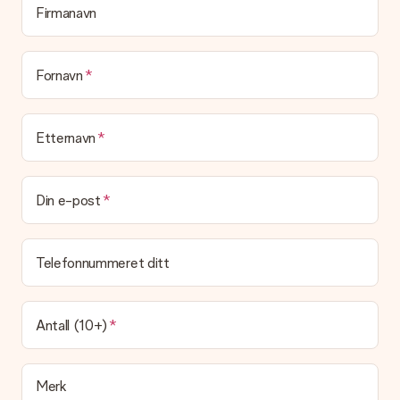
vet mottakeren nøyaktig hvem han eller hun har å takke for
Firmanavn
den flotte overraskelsen.
Blir gaven min pakket inn?
(Foreløpig) tilbyr vi ikke denne tjenesten. Vi leverer våre gaver
Fornavn
i en festlig gaveekse. Det betyr at din gave er klar til å bli gitt
bort, eller at den kan sendes direkte til mottakeren.
Etternavn
Leveringstid, leveringsalternativer og frakt
Kan jeg velge en leveringsdato?
Det er ikke mulig å velge en bestemt leveringsdato.
Din e-post
Hva er leveringstiden og når mottar jeg gaven min?
Leveringstiden er indikert på produktsiden til gaven. Du kan
Telefonnummeret ditt
stole på at vår operatør leverer gaven din denne dagen.
Hvilke leveringsalternativer kan jeg velge mellom?
For tiden er det ikke mulig å velge et leveringsalternativ.
Antall (10+)
Gaven du bestiller sendes enten som en pakke eller som
postbokslevering. Vil du vite hvilket alternativ bestillingen din
faller inn under? Ta kontakt med vår kundeservice.
Merk