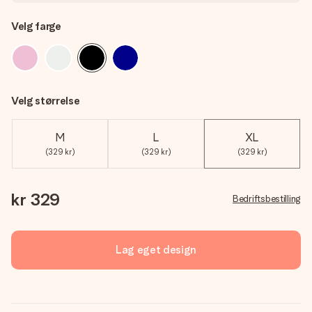
Velg farge
Velg størrelse
M
L
XL
(329 kr)
(329 kr)
(329 kr)
kr 329
Bedriftsbestilling
Lag eget design