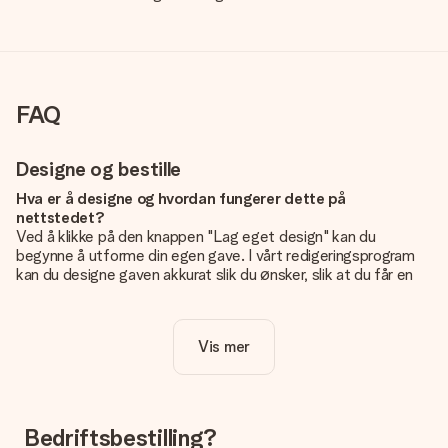
FAQ
Designe og bestille
Hva er å designe og hvordan fungerer dette på
nettstedet?
Ved å klikke på den knappen "Lag eget design" kan du
begynne å utforme din egen gave. I vårt redigeringsprogram
kan du designe gaven akkurat slik du ønsker, slik at du får en
personlig og unik gave. Du kan legge til egne bilder og/eller
tekst. Hvis du vil, kan du også velge et av våre kule design for
å gjøre gaven din helt unik.
Vis mer
Er eget design inkludert i prisen?
Prisen som vises på nettsiden inkluderer ditt unike design -
enkelt og greit!
Bedriftsbestilling?
Hvordan vet jeg om bildt mitt er av riktig kvalitet?