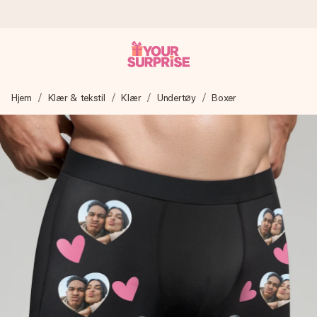
Bestill i dag, sendes innen 1 virkedag
Hjem
Klær & tekstil
Klær
Undertøy
Boxer
Vi lager dine gaver med omtanke og sender den avgårde så
raskt som mulig - slik at du kan gi gaven i tide, når den betyr
aller mest.
4,5 (basert på +15 000 anmeldelser)
Gavene våre inspirerer. Kundene gir oss 4,5 på Google
Reviews.
Gratis kort med hilsen
Lag noe unikt med bare noen få steg - med hennes navn,