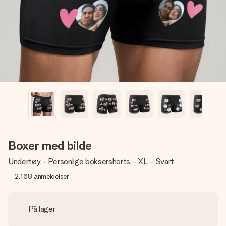
et bilde av dere eller en beskjed som virkelig berører
hjertet. Ikke noe tull, bare masse kjærlighet i øyeblikket.
Boxer med bilde
Undertøy - Personlige boksershorts - XL - Svart
2,168
anmeldelser
På lager