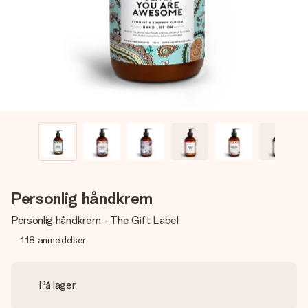
et bilde av dere eller en beskjed som virkelig berører
hjertet. Ikke noe tull, bare masse kjærlighet i øyeblikket.
Personlig håndkrem
Personlig håndkrem - The Gift Label
118
anmeldelser
På lager