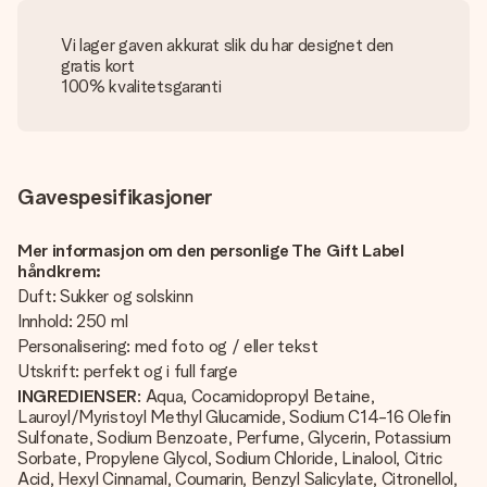
Vi lager gaven akkurat slik du har designet den
gratis kort
100% kvalitetsgaranti
Gavespesifikasjoner
Mer informasjon om den personlige The Gift Label
håndkrem:
Duft: Sukker og solskinn
Innhold: 250 ml
Personalisering: med foto og / eller tekst
Utskrift: perfekt og i full farge
INGREDIENSER
: Aqua, Cocamidopropyl Betaine,
Lauroyl/Myristoyl Methyl Glucamide, Sodium C14-16 Olefin
Sulfonate, Sodium Benzoate, Perfume, Glycerin, Potassium
Sorbate, Propylene Glycol, Sodium Chloride, Linalool, Citric
Acid, Hexyl Cinnamal, Coumarin, Benzyl Salicylate, Citronellol,