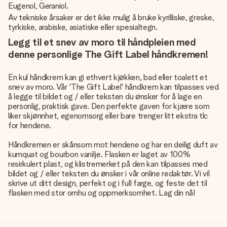
Eugenol, Geraniol.
Av tekniske årsaker er det ikke mulig å bruke kyrilliske, greske,
tyrkiske, arabiske, asiatiske eller spesialtegn.
Legg til et snev av moro til håndpleien med
denne personlige The Gift Label håndkremen!
En kul håndkrem kan gi ethvert kjøkken, bad eller toalett et
snev av moro. Vår 'The Gift Label' håndkrem kan tilpasses ved
å legge til bildet og / eller teksten du ønsker for å lage en
personlig, praktisk gave. Den perfekte gaven for kjære som
liker skjønnhet, egenomsorg eller bare trenger litt ekstra tlc
for hendene.
Håndkremen er skånsom mot hendene og har en deilig duft av
kumquat og bourbon vanilje. Flasken er laget av 100%
resirkulert plast, og klistremerket på den kan tilpasses med
bildet og / eller teksten du ønsker i vår online redaktør. Vi vil
skrive ut ditt design, perfekt og i full farge, og feste det til
flasken med stor omhu og oppmerksomhet. Lag din nå!