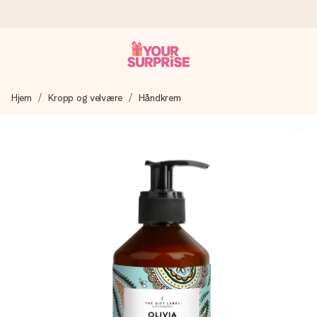
Bestill i dag, sendes innen 1 virkedag
Hjem
Kropp og velvære
Håndkrem
Vi lager dine gaver med omtanke og sender den avgårde så
raskt som mulig - slik at du kan gi gaven i tide, når den betyr
aller mest.
4,5 (basert på +15 000 anmeldelser)
Gavene våre inspirerer. Kundene gir oss 4,5 på Google
Reviews.
Gratis kort med hilsen
Lag noe unikt med bare noen få steg - med hennes navn,