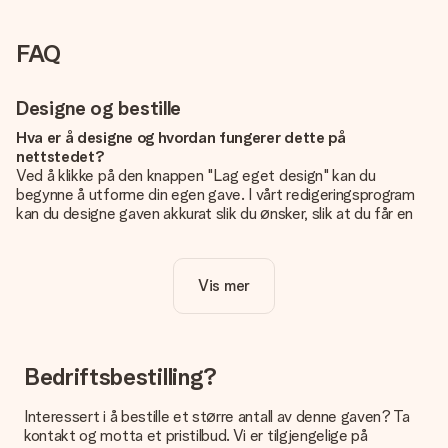
FAQ
Designe og bestille
Hva er å designe og hvordan fungerer dette på
nettstedet?
Ved å klikke på den knappen "Lag eget design" kan du
begynne å utforme din egen gave. I vårt redigeringsprogram
kan du designe gaven akkurat slik du ønsker, slik at du får en
personlig og unik gave. Du kan legge til egne bilder og/eller
tekst. Hvis du vil, kan du også velge et av våre kule design for
å gjøre gaven din helt unik.
Vis mer
Er eget design inkludert i prisen?
Prisen som vises på nettsiden inkluderer ditt unike design -
enkelt og greit!
Bedriftsbestilling?
Hvordan vet jeg om bildt mitt er av riktig kvalitet?
IVi vil være sikre på at du er helt fornøyd med gaven din.
Interessert i å bestille et større antall av denne gaven? Ta
Derfor er det viktig å bruke bilder av høy kvalitet. Hvis du er
kontakt og motta et pristilbud. Vi er tilgjengelige på
usikker på kvaliteten på bildet ditt, kan du kontakte vår