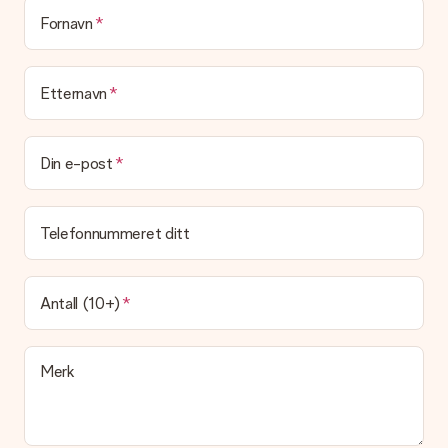
Blir gaven min pakket inn?
(Foreløpig) tilbyr vi ikke denne tjenesten. Vi leverer våre gaver
Fornavn
i en festlig gaveekse. Det betyr at din gave er klar til å bli gitt
bort, eller at den kan sendes direkte til mottakeren.
Etternavn
Leveringstid, leveringsalternativer og frakt
Kan jeg velge en leveringsdato?
Det er ikke mulig å velge en bestemt leveringsdato.
Din e-post
Hva er leveringstiden og når mottar jeg gaven min?
Leveringstiden er indikert på produktsiden til gaven. Du kan
Telefonnummeret ditt
stole på at vår operatør leverer gaven din denne dagen.
Hvilke leveringsalternativer kan jeg velge mellom?
For tiden er det ikke mulig å velge et leveringsalternativ.
Antall (10+)
Gaven du bestiller sendes enten som en pakke eller som
postbokslevering. Vil du vite hvilket alternativ bestillingen din
faller inn under? Ta kontakt med vår kundeservice.
Merk
Betaling
Hvordan kan jeg betale bestillingen min?
Vi tilbyr følgende betalingsmåter: Paypal, kredittkort, faktura