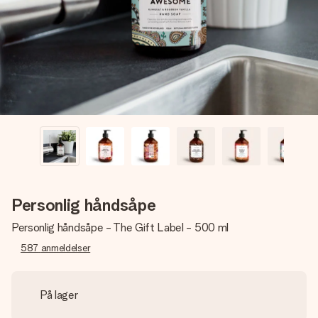
et bilde av dere eller en beskjed som virkelig berører
hjertet. Ikke noe tull, bare masse kjærlighet i øyeblikket.
Personlig håndsåpe
Personlig håndsåpe - The Gift Label - 500 ml
587
anmeldelser
På lager