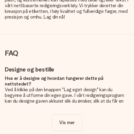
vårt nettbaserte redigeringsverktøy. Vi trykker deretter din
kreasjon på etiketten, i høy kvalitet og fullverdige farger, med
presisjon og omhu. Lag din nå!
FAQ
Designe og bestille
Hva er å designe og hvordan fungerer dette på
nettstedet?
Ved å klikke på den knappen "Lag eget design" kan du
begynne å utforme din egen gave. I vårt redigeringsprogram
kan du designe gaven akkurat slik du ønsker, slik at du får en
personlig og unik gave. Du kan legge til egne bilder og/eller
tekst. Hvis du vil, kan du også velge et av våre kule design for
å gjøre gaven din helt unik.
Vis mer
Er eget design inkludert i prisen?