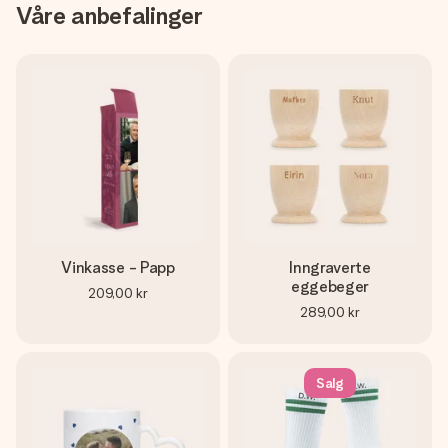
Våre anbefalinger
Vinkasse - Papp
Inngraverte
eggebeger
209,00 kr
289,00 kr
Salg