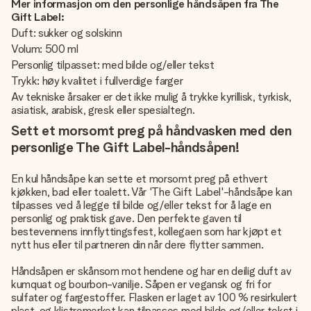
Mer informasjon om den personlige håndsåpen fra The
Gift Label:
Duft: sukker og solskinn
Volum: 500 ml
Personlig tilpasset: med bilde og/eller tekst
Trykk: høy kvalitet i fullverdige farger
Av tekniske årsaker er det ikke mulig å trykke kyrillisk, tyrkisk,
asiatisk, arabisk, gresk eller spesialtegn.
Sett et morsomt preg på håndvasken med den
personlige The Gift Label-håndsåpen!
En kul håndsåpe kan sette et morsomt preg på ethvert
kjøkken, bad eller toalett. Vår 'The Gift Label'-håndsåpe kan
tilpasses ved å legge til bilde og/eller tekst for å lage en
personlig og praktisk gave. Den perfekte gaven til
bestevennens innflyttingsfest, kollegaen som har kjøpt et
nytt hus eller til partneren din når dere flytter sammen.
Håndsåpen er skånsom mot hendene og har en deilig duft av
kumquat og bourbon-vanilje. Såpen er vegansk og fri for
sulfater og fargestoffer. Flasken er laget av 100 % resirkulert
plast, og klistremerket kan tilpasses med bilde og/eller tekst i