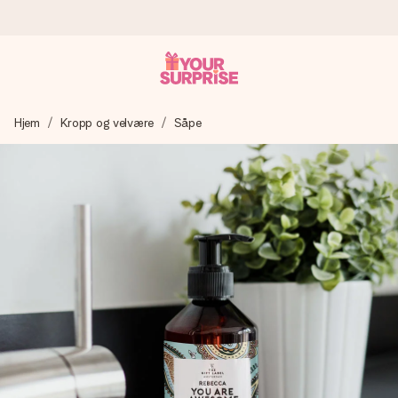
Bestill i dag, sendes innen 1 virkedag
Hjem
Kropp og velvære
Såpe
Vi lager dine gaver med omtanke og sender den avgårde så
raskt som mulig - slik at du kan gi gaven i tide, når den betyr
aller mest.
4,5 (basert på +15 000 anmeldelser)
Gavene våre inspirerer. Kundene gir oss 4,5 på Google
Reviews.
Gratis kort med hilsen
Lag noe unikt med bare noen få steg - med hennes navn,