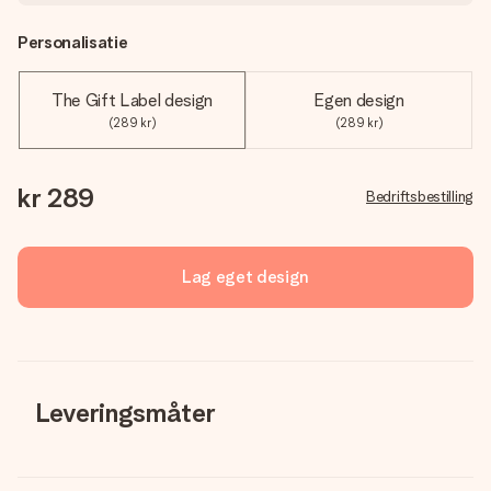
Personalisatie
The Gift Label design
Egen design
(289 kr)
(289 kr)
kr 289
Bedriftsbestilling
Lag eget design
Leveringsmåter