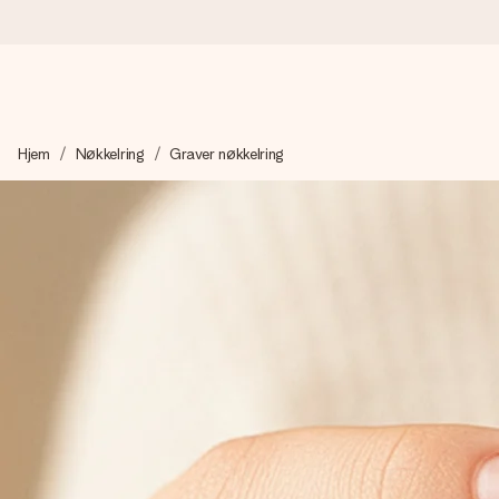
Bestill i dag, sendes innen 1 virkedag
Hjem
Nøkkelring
Graver nøkkelring
Vi lager dine gaver med omtanke og sender den avgårde så raskt 
4,5 (basert på +15 000 anmeldelser)
Gavene våre inspirerer. Kundene gir oss 4,5 på Google Review
Gratis kort med hilsen
Lag noe unikt med bare noen få steg - med hennes navn, et bilde
øyeblikket.