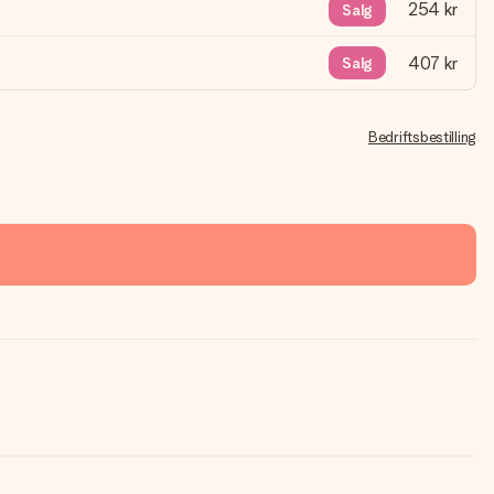
254 kr
Salg
407 kr
Salg
Bedriftsbestilling