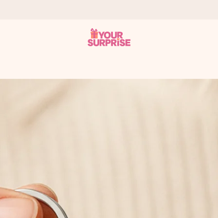
som mulig - slik at du kan gi gaven i tide, når den betyr aller mest
s.
 av dere eller en beskjed som virkelig berører hjertet. Ikke noe tul