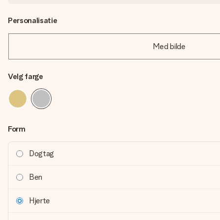
Personalisatie
Med bilde
Velg farge
Form
Dogtag
Ben
Hjerte