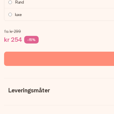
Rund
luxe
fra
kr 299
kr 254
-15%
Leveringsmåter