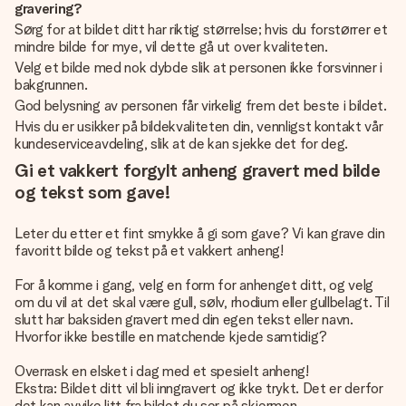
gravering?
Sørg for at bildet ditt har riktig størrelse; hvis du forstørrer et
mindre bilde for mye, vil dette gå ut over kvaliteten.
Velg et bilde med nok dybde slik at personen ikke forsvinner i
bakgrunnen.
God belysning av personen får virkelig frem det beste i bildet.
Hvis du er usikker på bildekvaliteten din, vennligst kontakt vår
kundeserviceavdeling, slik at de kan sjekke det for deg.
Gi et vakkert forgylt anheng gravert med bilde
og tekst som gave!
Leter du etter et fint smykke å gi som gave? Vi kan grave din
favoritt bilde og tekst på et vakkert anheng!
For å komme i gang, velg en form for anhenget ditt, og velg
om du vil at det skal være gull, sølv, rhodium eller gullbelagt. Til
slutt har baksiden gravert med din egen tekst eller navn.
Hvorfor ikke bestille en matchende kjede samtidig?
Overrask en elsket i dag med et spesielt anheng!
Ekstra: Bildet ditt vil bli inngravert og ikke trykt. Det er derfor
det kan avvike litt fra bildet du ser på skjermen.