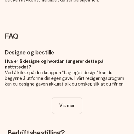
FAQ
Designe og bestille
Hva er å designe og hvordan fungerer dette på
nettstedet?
Ved å klikke på den knappen "Lag eget design" kan du
begynne å utforme din egen gave. I vårt redigeringsprogram
kan du designe gaven akkurat slik du ønsker, slik at du får en
personlig og unik gave. Du kan legge til egne bilder og/eller
tekst. Hvis du vil, kan du også velge et av våre kule design for
å gjøre gaven din helt unik.
Vis mer
Er eget design inkludert i prisen?
Prisen som vises på nettsiden inkluderer ditt unike design -
enkelt og greit!
Bedriftsbestilling?