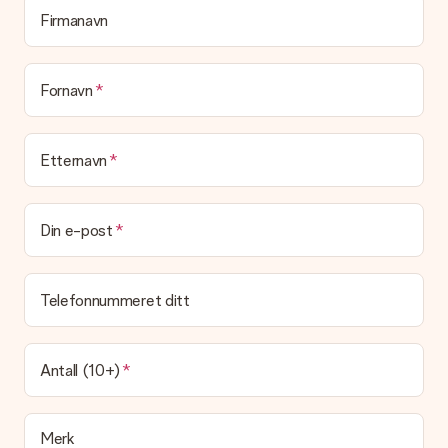
vet mottakeren nøyaktig hvem han eller hun har å takke for
Firmanavn
den flotte overraskelsen.
Blir gaven min pakket inn?
(Foreløpig) tilbyr vi ikke denne tjenesten. Vi leverer våre gaver
Fornavn
i en festlig gaveekse. Det betyr at din gave er klar til å bli gitt
bort, eller at den kan sendes direkte til mottakeren.
Etternavn
Leveringstid, leveringsalternativer og frakt
Kan jeg velge en leveringsdato?
Det er ikke mulig å velge en bestemt leveringsdato.
Din e-post
Hva er leveringstiden og når mottar jeg gaven min?
Leveringstiden er indikert på produktsiden til gaven. Du kan
Telefonnummeret ditt
stole på at vår operatør leverer gaven din denne dagen.
Hvilke leveringsalternativer kan jeg velge mellom?
For tiden er det ikke mulig å velge et leveringsalternativ.
Antall (10+)
Gaven du bestiller sendes enten som en pakke eller som
postbokslevering. Vil du vite hvilket alternativ bestillingen din
faller inn under? Ta kontakt med vår kundeservice.
Merk