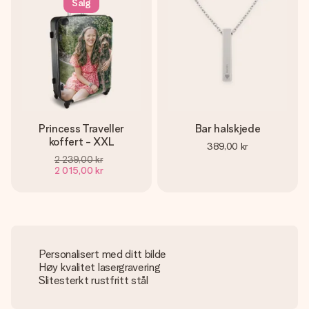
Salg
Princess Traveller
Bar halskjede
koffert - XXL
389,00 kr
2 239,00 kr
2 015,00 kr
Personalisert med ditt bilde
Høy kvalitet lasergravering
Slitesterkt rustfritt stål