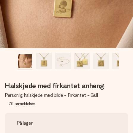
et bilde av dere eller en beskjed som virkelig berører
hjertet. Ikke noe tull, bare masse kjærlighet i øyeblikket.
Halskjede med firkantet anheng
Personlig halskjede med bilde - Firkantet - Gull
75
anmeldelser
På lager