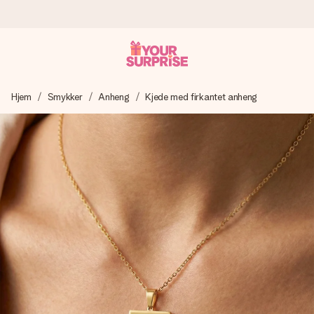
Bestill i dag, sendes innen 1 virkedag
Hjem
Smykker
Anheng
Kjede med firkantet anheng
Vi lager dine gaver med omtanke og sender den avgårde så
raskt som mulig - slik at du kan gi gaven i tide, når den betyr
aller mest.
4,5 (basert på +15 000 anmeldelser)
Gavene våre inspirerer. Kundene gir oss 4,5 på Google
Reviews.
Gratis kort med hilsen
Lag noe unikt med bare noen få steg - med hennes navn,