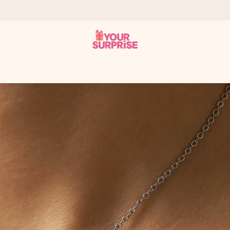
som mulig - slik at du kan gi gaven i tide, når den betyr aller mest
s.
 av dere eller en beskjed som virkelig berører hjertet. Ikke noe tul