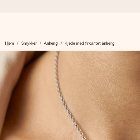
Bestill i dag, sendes innen 1 virkedag
Hjem
Smykker
Anheng
Kjede med firkantet anheng
Vi lager dine gaver med omtanke og sender den avgårde så raskt 
4,5 (basert på +15 000 anmeldelser)
Gavene våre inspirerer. Kundene gir oss 4,5 på Google Review
Gratis kort med hilsen
Lag noe unikt med bare noen få steg - med hennes navn, et bilde
øyeblikket.