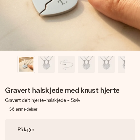
et bilde av dere eller en beskjed som virkelig berører
hjertet. Ikke noe tull, bare masse kjærlighet i øyeblikket.
Gravert halskjede med knust hjerte
Gravert delt hjerte-halskjede - Sølv
36
anmeldelser
På lager