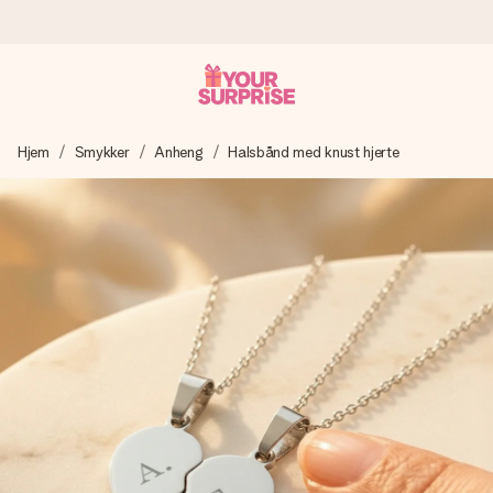
Bestill i dag, sendes innen 1 virkedag
Hjem
Smykker
Anheng
Halsbånd med knust hjerte
Vi lager dine gaver med omtanke og sender den avgårde så
raskt som mulig - slik at du kan gi gaven i tide, når den betyr
aller mest.
4,5 (basert på +15 000 anmeldelser)
Gavene våre inspirerer. Kundene gir oss 4,5 på Google
Reviews.
Gratis kort med hilsen
Lag noe unikt med bare noen få steg - med hennes navn,