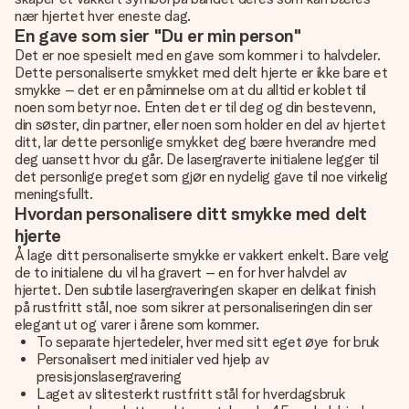
nær hjertet hver eneste dag.
En gave som sier "Du er min person"
Det er noe spesielt med en gave som kommer i to halvdeler.
Dette personaliserte smykket med delt hjerte er ikke bare et
smykke – det er en påminnelse om at du alltid er koblet til
noen som betyr noe. Enten det er til deg og din bestevenn,
din søster, din partner, eller noen som holder en del av hjertet
ditt, lar dette personlige smykket deg bære hverandre med
deg uansett hvor du går. De lasergraverte initialene legger til
det personlige preget som gjør en nydelig gave til noe virkelig
meningsfullt.
Hvordan personalisere ditt smykke med delt
hjerte
Å lage ditt personaliserte smykke er vakkert enkelt. Bare velg
de to initialene du vil ha gravert – en for hver halvdel av
hjertet. Den subtile lasergraveringen skaper en delikat finish
på rustfritt stål, noe som sikrer at personaliseringen din ser
elegant ut og varer i årene som kommer.
To separate hjertedeler, hver med sitt eget øye for bruk
Personalisert med initialer ved hjelp av
presisjonslasergravering
Laget av slitesterkt rustfritt stål for hverdagsbruk