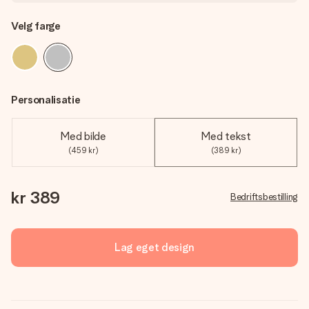
Velg farge
Personalisatie
Med bilde
Med tekst
(459 kr)
(389 kr)
kr 389
Bedriftsbestilling
Lag eget design