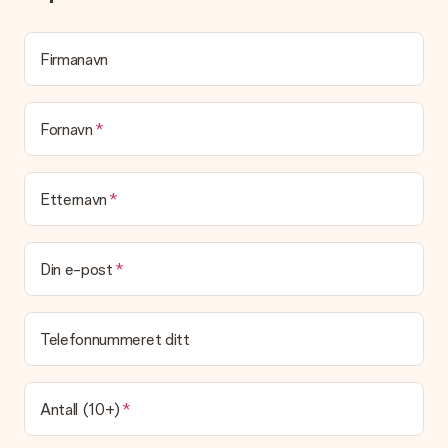
med et morsomt kort til gaven din. Du kan skrive en personlig
melding på kortet, som vi skriver ut og legger ved pakken. Slik
vet mottakeren nøyaktig hvem han eller hun har å takke for
Firmanavn
den flotte overraskelsen.
Blir gaven min pakket inn?
(Foreløpig) tilbyr vi ikke denne tjenesten. Vi leverer våre gaver
Fornavn
i en festlig gaveekse. Det betyr at din gave er klar til å bli gitt
bort, eller at den kan sendes direkte til mottakeren.
Etternavn
Leveringstid, leveringsalternativer og frakt
Kan jeg velge en leveringsdato?
Det er ikke mulig å velge en bestemt leveringsdato.
Din e-post
Hva er leveringstiden og når mottar jeg gaven min?
Leveringstiden er indikert på produktsiden til gaven. Du kan
Telefonnummeret ditt
stole på at vår operatør leverer gaven din denne dagen.
Hvilke leveringsalternativer kan jeg velge mellom?
For tiden er det ikke mulig å velge et leveringsalternativ.
Antall (10+)
Gaven du bestiller sendes enten som en pakke eller som
postbokslevering. Vil du vite hvilket alternativ bestillingen din