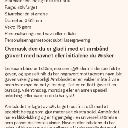
Materiale: Ion-belagt rustfritt stål
Farge: sølvfarget
Størrelse: én størrelse
Diameter: ø 62 mm
Vekt: 15 gram
Personalisering: med navn eller initialer
Personaliseringsmetode: subtil lasergravering
Overrask den du er glad i med et armbånd
gravert med navnet eller initialene du ønsker
Lenkearmbånd er tidløse, noe som gjør dem til den perfekte
gaven, og spesielt når du har inngravert mottakerens navn, blir
gaven virkelig personlig! Armbåndet er en vakker måte å vise
noen hvor mye de betyr for deg. Det er en flott gave til en
bursdag, valentinsdag, morsdag eller en annen spesiell
anledning. Eller bare fordi du har lyst!
Armbåndet er laget av sølvfarget rustfritt stål med et
spesielt belegg som gjør materialet ekstra solid. Armbåndet
har en klikk-lukking og er tilgjengelig i en universell størrelse
som passer de fleste kvinner. Navnet eller initialene du har