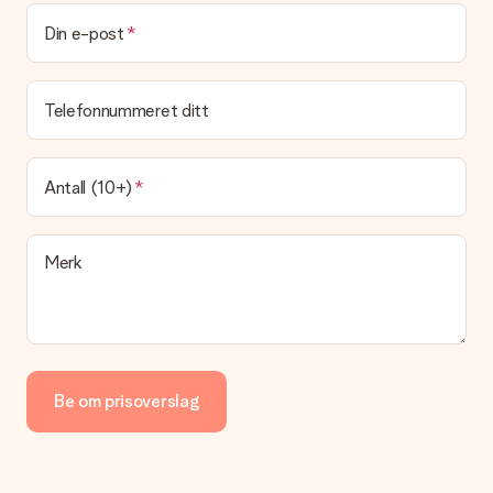
Kan jeg velge en leveringsdato?
Det er ikke mulig å velge en bestemt leveringsdato.
Din e-post
Hva er leveringstiden og når mottar jeg gaven min?
Leveringstiden er indikert på produktsiden til gaven. Du kan
Telefonnummeret ditt
stole på at vår operatør leverer gaven din denne dagen.
Hvilke leveringsalternativer kan jeg velge mellom?
For tiden er det ikke mulig å velge et leveringsalternativ.
Antall (10+)
Gaven du bestiller sendes enten som en pakke eller som
postbokslevering. Vil du vite hvilket alternativ bestillingen din
faller inn under? Ta kontakt med vår kundeservice.
Merk
Betaling
Hvordan kan jeg betale bestillingen min?
Vi tilbyr følgende betalingsmåter: Paypal, kredittkort, faktura
via Klarna eller overføring via nettbanken. Ved overføring via
nettbanken vil levering av gaven din skje opptil 3 dager
senere. Dette er fordi det kan ta opptil 3 dager før betalingen
Be om prisoverslag
kommer fram.
Gave mottatt