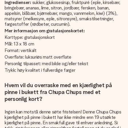
Ingredienser:
sukker, glukosesirup, fruktpuré (eple, kirsebær,
bringebær, ananas, lime, sitron, jordbær, fersken, banan,
appelsin, blåbær, bjørnebær, mango, vannmelon, kiwi) (3%),
matsyrer (melkesyre, eple, sitronsyre), smakstilsetninger,
fargestoffer (rødbeter, curcumin).
Mer informasjon om gratulasjonskortet:
Korttype: gratulasjonskort
Mål: 13 x 18 cm
Format: vertikalt
Overflate: luksuriøs matt overflate
Personlig tilpasset: med bilde og/eller tekst
Trykk: høy kvalitet i fullverdige farger
Hvem vil du overraske med en kjærlighet på
pinne i bukett fra Chupa Chups med et
personlig kort?
Ingen kan motstå denne søte fristelsen! Denne Chupa Chups
kjærlighet på pinne i bukett har ikke mindre enn 19 utsøkte
kjærlighet på pinne. En smakfull gave til enhver anledning. Si