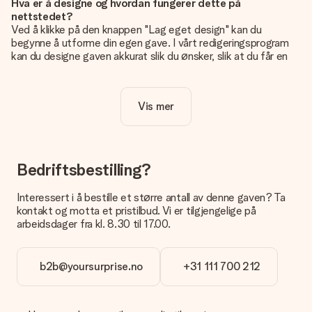
Hva er å designe og hvordan fungerer dette på
nettstedet?
Ved å klikke på den knappen "Lag eget design" kan du
begynne å utforme din egen gave. I vårt redigeringsprogram
kan du designe gaven akkurat slik du ønsker, slik at du får en
personlig og unik gave. Du kan legge til egne bilder og/eller
tekst. Hvis du vil, kan du også velge et av våre kule design for
å gjøre gaven din helt unik.
Vis mer
Er eget design inkludert i prisen?
Prisen som vises på nettsiden inkluderer ditt unike design -
enkelt og greit!
Bedriftsbestilling?
Hvordan vet jeg om bildt mitt er av riktig kvalitet?
IVi vil være sikre på at du er helt fornøyd med gaven din.
Interessert i å bestille et større antall av denne gaven? Ta
Derfor er det viktig å bruke bilder av høy kvalitet. Hvis du er
kontakt og motta et pristilbud. Vi er tilgjengelige på
usikker på kvaliteten på bildet ditt, kan du kontakte vår
arbeidsdager fra kl. 8.30 til 17.00.
kundeservice og legge ved bildet ditt sammen med gaven du
er interessert i å bestille. De kan da sjekke kvaliteten for deg!
b2b@yoursurprise.no
+31 111 700 212
Hvilket format kan jeg laste opp bildet i?
Du kan laste opp JPG- og PNG-filer i redigeringsprogrammet
vårt. Er dette for teknisk for deg eller har du et bilde av et
annet format du gjerne vil bruke? Ta kontakt med vår