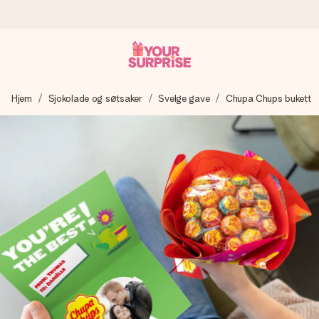
Bestill i dag, sendes innen 1 virkedag
Hjem
Sjokolade og søtsaker
Svelge gave
Chupa Chups bukett
Vi lager dine gaver med omtanke og sender den avgårde så
raskt som mulig - slik at du kan gi gaven i tide, når den betyr
aller mest.
4,5 (basert på +15 000 anmeldelser)
Gavene våre inspirerer. Kundene gir oss 4,5 på Google
Reviews.
Gratis kort med hilsen
Lag noe unikt med bare noen få steg - med hennes navn,