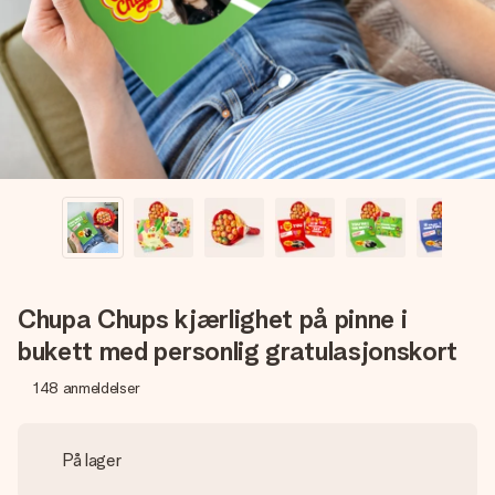
et bilde av dere eller en beskjed som virkelig berører
hjertet. Ikke noe tull, bare masse kjærlighet i øyeblikket.
Chupa Chups kjærlighet på pinne i
bukett med personlig gratulasjonskort
148
anmeldelser
På lager